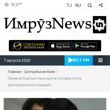
TJ
RU
℃
32.27
ИмрӯзNews
7 августа 2026
Главная
/
Центральная Азия
/
Премьер Кыргызстана ушел в отставку после
разгоревшегося скандала