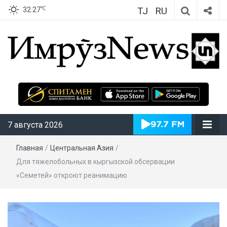
TJ
RU
℃
32.27
ИмрӯзNews
7 августа 2026
Главная
/
Центральная Азия
/
Для тяжелобольных в кыргызской обсервации
«Семетей» откроют реанимацию