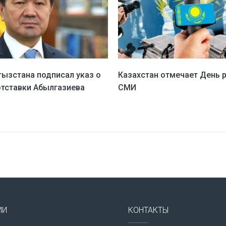
гызстана подписал указ о
Казахстан отмечает День 
отставки Абылгазиева
СМИ
ИИ
КОНТАКТЫ