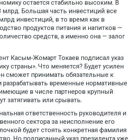
номику остается стабильно высоким. В
3,3 млрд. Большая часть инвестиций все
млрд инвестиций, в то время как в
водство продуктов питания и напитков —
личество средств, а именно она — залог
дент Касым-Жомарт Токаев подписал указ
у страны». Что меняется? Будет усилен
он сможет принимать обязательные к
и разрабатывать временные нормативные
и имеющие в числе партнеров крупный
ут затягивать или срывать.
ональная ответственность руководителя и
венного сектора за неисполнение его
олочкой будет стоять конкретная фамилия
тво. Но подписанный указ президента уже