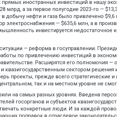
 прямых иностранных инвестиций в нашу эко
$28 млрд, а за первое полугодие 2023-го — $1
 в добычу нефти и газа было привлечено $9,6 
тор электроснабжения — $635,6 млн, а в произ
мышленность инвестируется недостаточное ко
 ситуации — реформа в госуправлении. Прези
аботы по привлечению инвестиций в экономик
авительстве. Расширятся его полномочия — 
и квазигосударственным сектором решения 
перь проекты, прежде всего стратегические 
центральном, так и на местном уровне не смог
рили на самых разных уровнях. Введена перс
телей госорганов и субъектов квазигосударст
отвечать конкретные люди. И за каждой пров
твующих поправок в отраслевое законодательс