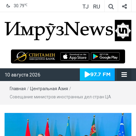
TJ
RU
℃
30.79
ИмрӯзNews
10 августа 2026
Главная
/
Центральная Азия
/
Совещание министров иностранных дел стран ЦА