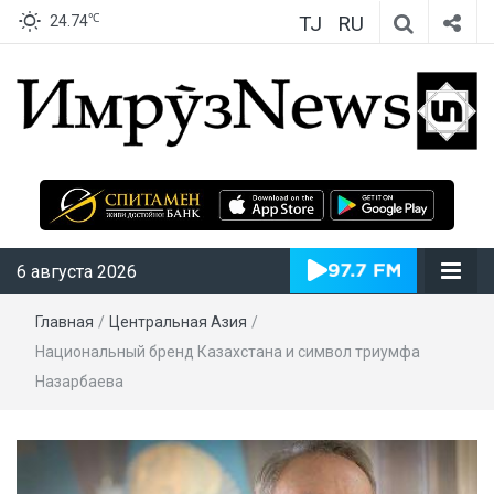
TJ
RU
℃
24.74
ИмрӯзNews
6 августа 2026
Главная
/
Центральная Азия
/
Национальный бренд Казахстана и символ триумфа
Назарбаева