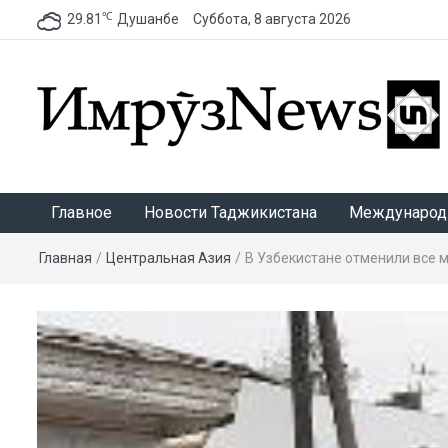
℃
29.81
Душанбе
Суббота, 8 августа 2026
ИмрӯзNews
Главное
Новости Таджикистана
Международ
Главная
/
Центральная Азия
/
В Узбекистане отменили все 