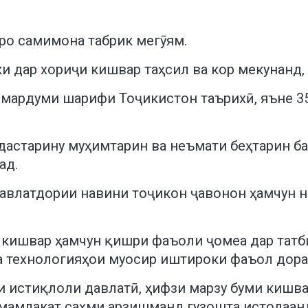
ро самимона табрик мегӯям.
ки дар хориҷи кишвар таҳсил ва кор мекунанд
 мардуми шарифи Тоҷикистон таърихӣ, яъне 3
астарину муҳимтарин ва неъмати беҳтарин ба
ад.
давлатдории навини тоҷикон ҷавонон ҳамчун 
 кишвар ҳамчун қишри фаъоли ҷомеа дар татб
а технологияҳои муосир иштироки фаъол дора
 истиқлоли давлатӣ, ҳифзи марзу буми кишвар
мамлакат саҳми арзишманд гузошта истодаан