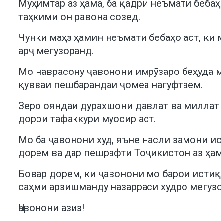
Муҳимтар аз ҳама, ба қадри неъмати беба
таҳкими он равона созед.
Чунки маҳз ҳамин неъмати бебаҳо аст, к
арҷ мегузоранд.
Мо наврасону ҷавонони имрӯзаро беҳуда 
қувваи пешбарандаи ҷомеа нагуфтаем.
Зеро ояндаи дурахшони давлат ва миллат 
дорои тафаккури муосир аст.
Мо ба ҷавонони худ, яъне насли замони и
дорем ва дар пешрафти Тоҷикистон аз ҳам
Бовар дорем, ки ҷавонони мо барои исти
саҳми арзишманду назарраси худро мегуз
Ҷавонони азиз!