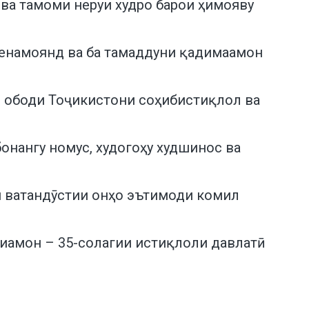
 ва тамоми неруи худро барои ҳимояву
менамоянд ва ба тамаддуни қадимаамон
и ободи Тоҷикистони соҳибистиқлол ва
онангу номус, худогоҳу худшинос ва
ми ватандӯстии онҳо эътимоди комил
лиамон – 35-солагии истиқлоли давлатӣ