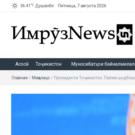
℃
36.41
Душанбе
Пятница, 7 августа 2026
ИмрӯзNews
Асосӣ
Тоҷикистон
Муносибатҳои байналмилалӣ
Главная
/
Мақолаҳо
/
Президенти Тоҷикистон. Паёми шодбошӣ