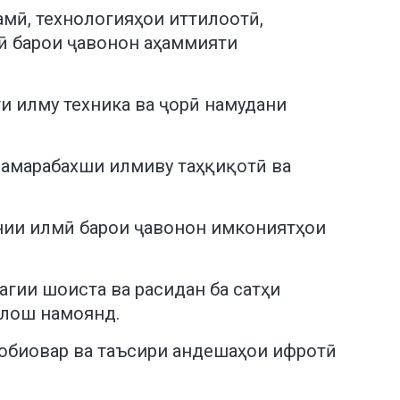
амӣ, технологияҳои иттилоотӣ,
нӣ барои ҷавонон аҳаммияти
и илму техника ва ҷорӣ намудани
 самарабахши илмиву таҳқиқотӣ ва
инии илмӣ барои ҷавонон имкониятҳои
гии шоиста ва расидан ба сатҳи
алош намоянд.
аробиовар ва таъсири андешаҳои ифротӣ