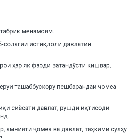
, табрик менамоям.
5-солагии истиқлоли давлатии
рои ҳар як фарди ватандӯсти кишвар,
неруи ташаббускору пешбарандаи ҷомеа
иқи сиёсати давлат, рушди иқтисоди
нд.
, амнияти ҷомеа ва давлат, таҳкими сулҳу
д.