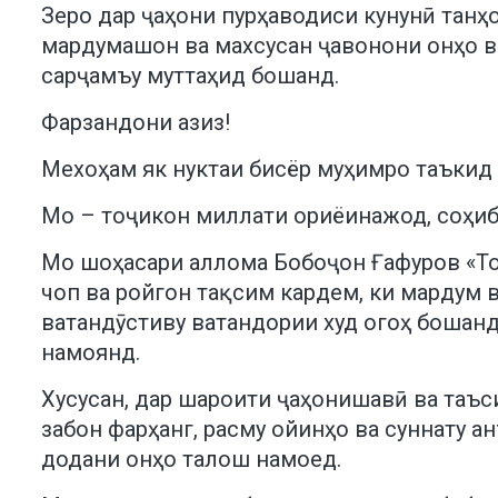
Зеро дар ҷаҳони пурҳаводиси кунунӣ танҳ
мардумашон ва махсусан ҷавонони онҳо ва
сарҷамъу муттаҳид бошанд.
Фарзандони азиз!
Мехоҳам як нуктаи бисёр муҳимро таъкид
Мо – тоҷикон миллати ориёинажод, соҳиби
Мо шоҳасари аллома Бобоҷон Ғафуров «Т
чоп ва ройгон тақсим кардем, ки мардум в
ватандӯстиву ватандории худ огоҳ бошанд
намоянд.
Хусусан, дар шароити ҷаҳонишавӣ ва таъс
забон фарҳанг, расму ойинҳо ва суннату 
додани онҳо талош намоед.