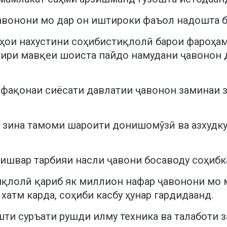
 ҷавонони мо дар он иштироки фаъол надошта 
лҳои нахустини соҳибистиқлолӣ барои фароҳа
отири мавқеи шоиста пайдо намудани ҷавонон
ффақонаи сиёсати давлатии ҷавонон заминаи з
а зина тамоми шароити донишомӯзӣ ва азхудкун
кишвар тарбияи насли ҷавони босаводу соҳиб
тиқлолӣ қариб як миллион нафар ҷавонони мо
хатм карда, соҳиби касбу ҳунар гардидаанд.
ти суръати рушди илму техника ва талаботи з