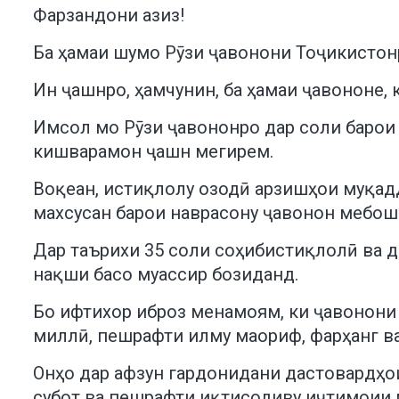
Фарзандони азиз!
Ба ҳамаи шумо Рӯзи ҷавонони Тоҷикистон
Ин ҷашнро, ҳамчунин, ба ҳамаи ҷавононе, 
Имсол мо Рӯзи ҷавононро дар соли барои
кишварамон ҷашн мегирем.
Воқеан, истиқлолу озодӣ арзишҳои муқадд
махсусан барои наврасону ҷавонон мебош
Дар таърихи 35 соли соҳибистиқлолӣ ва 
нақши басо муассир бозиданд.
Бо ифтихор иброз менамоям, ки ҷавонони
миллӣ, пешрафти илму маориф, фарҳанг в
Онҳо дар афзун гардонидани дастовардҳои
субот ва пешрафти иқтисодиву иҷтимоии 