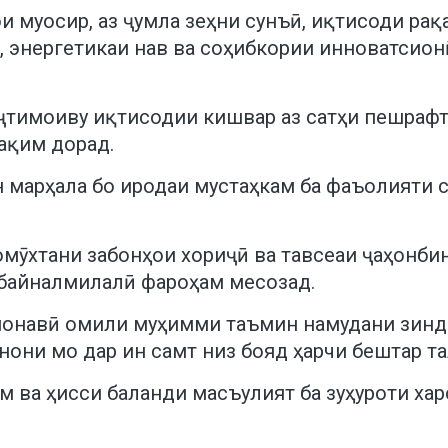
муосир, аз ҷумла зеҳни сунъӣ, иқтисоди рақ
, энергетикаи нав ва соҳибкории инноватсио
иҷтимоиву иқтисодии кишвар аз сатҳи пешрафт
ақим дорад.
 ин марҳала бо иродаи мустаҳкам ба фаъолияти
 омӯхтани забонҳои хориҷӣ ва тавсеаи ҷаҳонб
и байналмилалӣ фароҳам месозад.
амонавӣ омили муҳимми таъмин намудани зинда
нони мо дар ин самт низ бояд ҳарчи бештар т
лим ва ҳисси баланди масъулият ба зуҳуроти х