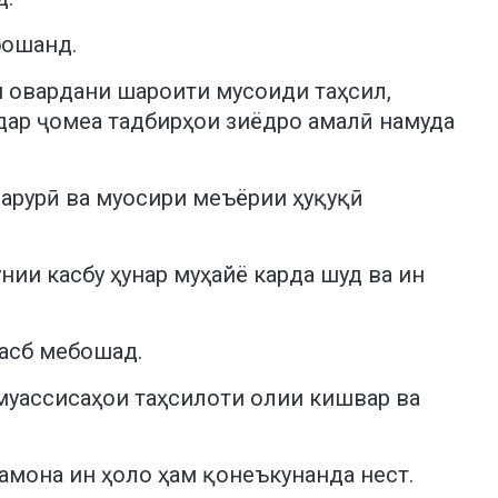
бошанд.
м овардани шароити мусоиди таҳсил,
 дар ҷомеа тадбирҳои зиёдро амалӣ намуда
арурӣ ва муосири меъёрии ҳуқуқӣ
ии касбу ҳунар муҳайё карда шуд ва ин
касб мебошад.
 муассисаҳои таҳсилоти олии кишвар ва
амона ин ҳоло ҳам қонеъкунанда нест.