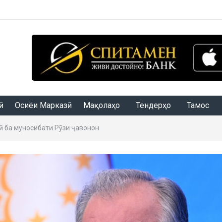
Осиёи Марказӣ
Мақолаҳо
Тендерҳо
Тамос
 ба муносибати Рӯзи ҷавонон