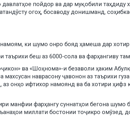
о давлатҳое пойдор ва дар муқобили таҳдиду 
тандӯсту огоҳ, босаводу донишманд, соҳибкас
 намоям, ки шумо онро бояд ҳамеша дар хоти
 таърихи беш аз 6000-сола ва фарҳангиву там
оҷикон» ва «Шоҳнома»-и безаволи ҳаким Абул
а махсусан наврасону ҷавонон аз таърихи гуза
, аз онҳо ифтихор намоянд ва ба хотири ҳифз
ири манфии фарҳангу суннатҳои бегона шумо 
анъанаҳои миллати бостонии тоҷикро омӯзед, д