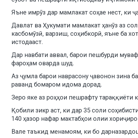
Яъне имрӯз дар мамлакат соҳае нест, ки
Давлат ва Ҳукумати мамлакат ҳанӯз аз со
касбомӯзӣ, варзиш, соҳибкорӣ, яъне ба х
истодааст.
Дар навбати аввал, барои пешбурди мува
фароҳам оварда шуд.
Аз ҷумла барои наврасону ҷавонон зина б
раванд бомаром идома дорад.
Зеро яке аз роҳҳои пешрафту тараққиёти 
Қобили зикр аст, ки дар 35 соли соҳибис
140 ҳазор нафар мактабҳои олии хориҷиро 
Вале таъкид менамоям, ки бо дарназардош