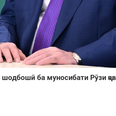
 шодбошӣ ба муносибати Рӯзи ҷа