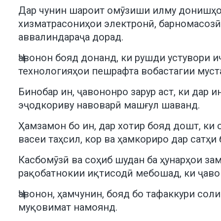
Дар чунин шароит омӯзиши илму донишҳои 
хизматрасониҳои электронӣ, барномасозӣ
аввалиндараҷа дорад.
Ҷавонон бояд донанд, ки рушди устувори 
технологияҳои пешрафта вобастагии муст
Бинобар ин, ҷавононро зарур аст, ки дар
эҷодкориву навоварӣ машғул шаванд.
Ҳамзамон бо ин, дар хотир бояд дошт, ки
васеи таҳсил, кор ва ҳамкориро дар сатҳ
Касбомӯзӣ ва соҳиб шудан ба ҳунарҳои з
рақобатнокии иқтисодӣ мебошад, ки ҷаво
Ҷавонон, ҳамчунин, бояд бо тафаккури со
муқовимат намоянд.