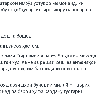
хатарҳои имрӯз устувор мемонанд, ки
бу соҳибҳунар, ихтироъкору навовар ва
р дошта бошед.
аддунсоз ҳастем.
қосими Фирдавсиро маҳз бо ҳамин мақсад
штаи худ, яъне аз решаи хеш, аз анъанаҳои
 кардану таҳким бахшидани онҳо талош
бояд арзишҳои бунёдии миллӣ – таърих,
онед ва барои ҳифз кардану густариш