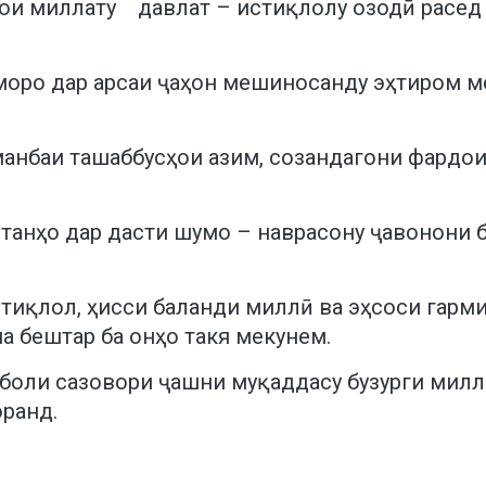
ҳои миллату давлат – истиқлолу озодӣ расед
и моро дар арсаи ҷаҳон мешиносанду эҳтиром 
манбаи ташаббусҳои азим, созандагони фардо
танҳо дар дасти шумо – наврасону ҷавонони б
стиқлол, ҳисси баланди миллӣ ва эҳсоси гар
а бештар ба онҳо такя мекунем.
қболи сазовори ҷашни муқаддасу бузурги мил
оранд.