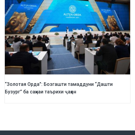
“Золотая Орда”: Бозгашти тамаддуни “Дашти
Бузург” ба саҳнаи таърихи ҷаҳон