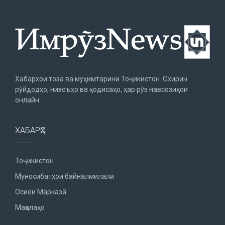
Хабархои тоза ва муҳимтарини Тоҷикистон. Охирин
рӯйдодҳо, низоъҳо ва ҳодисаҳо, ҳар рӯз навсозиҳои
онлайн.
ХАБАРҲО
Тоҷикистон
Муносибатҳои байналмилалӣ
Осиёи Марказӣ
Мақолаҳо