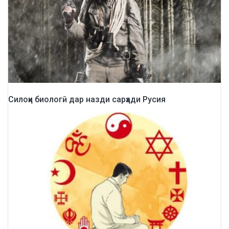
Силоҳи биологӣ дар назди сарҳади Русия