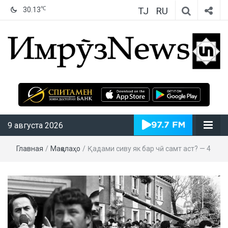
TJ
RU
℃
30.13
ИмрӯзNews
9 августа 2026
Главная
/
Мақолаҳо
/
Қадами сиву як бар чӣ самт аст? — 4