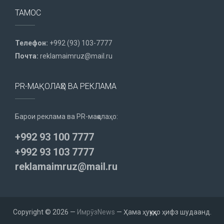
ТАМОС
Телефон:
+992 (93) 103-7777
Почта:
reklamaimruz@mail.ru
PR-МАҚОЛАҲО ВА РЕКЛАМА
Барои реклама ва PR-мақолаҳо:
+992 93 100 7777
+992 93 103 7777
reklamaimruz@mail.ru
Copyright © 2026 —
ИмрӯзNews
— Ҳама ҳуқуқҳо ҳифз шудаанд.