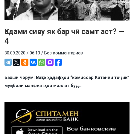
Қадами сиву як бар чӣ самт аст? —
4
30.09.2020 / 06:13 /
Без комментариев
Бахши чорум: Вақте ҳадафҳои “комиссар Катании тоҷик”
муқобили манфиатҳои миллат буд…