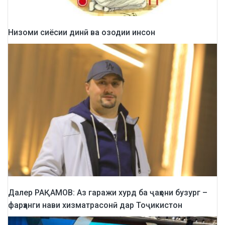
Низоми сиёсии динӣ ва озодии инсон
Далер РАҚАМОВ: Аз гаражи хурд ба ҷаҳони бузург –
фарҳанги нави хизматрасонӣ дар Тоҷикистон