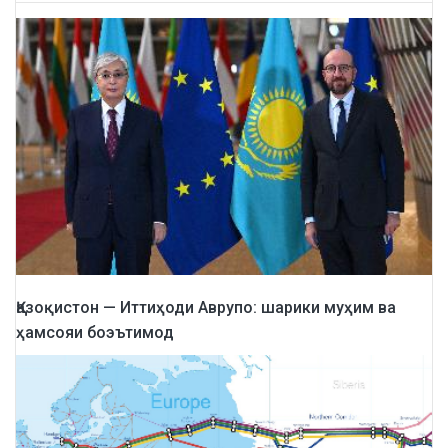
Қазоқистон — Иттиҳоди Аврупо: шарики муҳим ва
ҳамсояи боэътимод