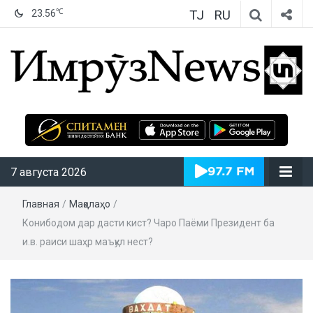
TJ
RU
℃
23.56
ИмрӯзNews
7 августа 2026
Главная
/
Мақолаҳо
/
Конибодом дар дасти кист? Чаро Паёми Президент ба
и.в. раиси шаҳр маъқул нест?