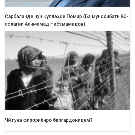
Сарбаланде чун қуллаҳои Помир (Ба муносибати 80-
солагии Алимамад Ниёзмамадов)
Чӣ гуна фирориёнро баргардонидем?