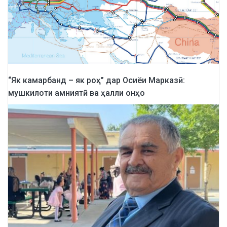
“Як камарбанд – як роҳ” дар Осиёи Марказӣ:
мушкилоти амниятӣ ва ҳалли онҳо