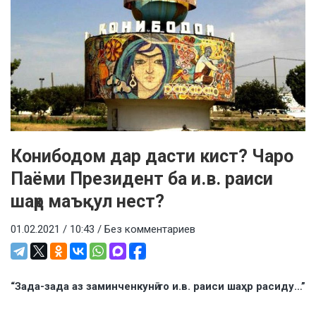
Конибодом дар дасти кист? Чаро
Паёми Президент ба и.в. раиси
шаҳр маъқул нест?
01.02.2021 / 10:43 /
Без комментариев
“Зада-зада аз заминченкунӣ то и.в. раиси шаҳр расиду…”