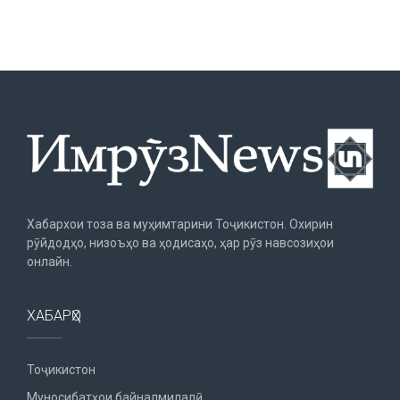
Хабархои тоза ва муҳимтарини Тоҷикистон. Охирин
рӯйдодҳо, низоъҳо ва ҳодисаҳо, ҳар рӯз навсозиҳои
онлайн.
ХАБАРҲО
Тоҷикистон
Муносибатҳои байналмилалӣ