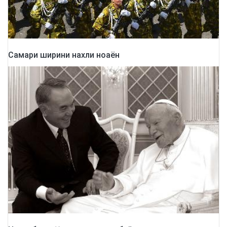
Самари ширини нахли ноаён