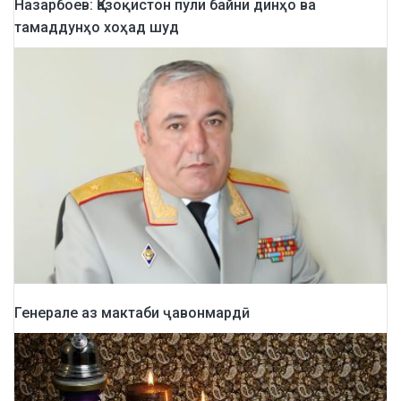
Назарбоев: Қазоқистон пули байни динҳо ва
тамаддунҳо хоҳад шуд
Генерале аз мактаби ҷавонмардӣ