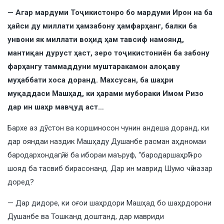
— Агар мардуми Тоҷикистонро бо мардуми Ирон на ба
ҳайси ду миллати ҳамзабону ҳамфарҳанг, балки ба
унвони як миллати воҳид ҳам тавсиф намоянд,
мантиқан дуруст ҳаст, зеро тоҷикистониён ба забону
фарҳангу таммаддуни муштаракамон алоқаву
муҳаббати хоса доранд. Махсусан, ба шаҳри
муқаддаси Машҳад, ки ҳарами мубораки Имом Ризо
дар ин шаҳр мавҷуд аст…
Бархе аз дӯстон ва коршиносон чунин андеша доранд, ки
дар ояндаи наздик Машҳаду Душанбе расман аҳдномаи
бародархондагӣ, ё ба ибораи маъруф, “бародаршаҳрӣ”-ро
шояд ба тасвиб бирасонанд. Дар ин маврид Шумо чӣ назар
доред?
— Дар дидоре, ки оғои шаҳрдори Машҳад бо шаҳрдорони
Душанбе ва Тошканд доштанд, дар мавриди