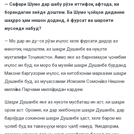
— Сафари Шумо дар шабу рӯзе иттифоқ афтода, ки
борандагии зиёде доштем. Ба Шумо ҷойҳои дидании
шаҳрро ҳам нишон доданд, ё фурсат ва шароити
мусоиде набуд?
— Мо дар ин ду–се рӯзи иҷлос хеле фурсати дидор аз
манотиқ надоштем, аз шаҳри Душанбе ва нуқоти
мухталифи Тоҷикистон. Аммо яке аз барномаҳои ҷонибии
иҷлос ин буд, ки моро ба музейи шаҳри Душанбе бурданд.
Макони баргузории иҷлос, ки китобхонаи марказии шаҳри
Душанбе буд, аз муҷассамаи Исмоили Сомонӣ, аз Нишони
миллӣ ва Парчами миллӣ дидан кардем.
Шаҳри Душанбе яке аз нукоти мусбаташ ин аст, ки шаҳри
ором аст. Оромие, ки дар хиёбонҳои шаҳри Душанбе, дар
бархӯрди сокинони шаҳри Душанбе ҳаст, хеле барои мо
ҷолиб буд ва таваҷҷуҳи моро ҷалб намуд. Умедворам,