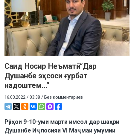
Саид Носир Неъматӣ: “Дар
Душанбе эҳсоси ғурбат
надоштем…”
16.03.2022 / 03:38 /
Без комментариев
Рӯзҳои 9-10-уми марти имсол дар шаҳри
Душанбе Иҷлосияи VI Маҷмаи умумии