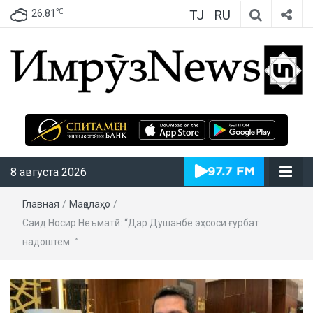
TJ
RU
℃
26.81
ИмрӯзNews
8 августа 2026
Главная
/
Мақолаҳо
/
Саид Носир Неъматӣ: “Дар Душанбе эҳсоси ғурбат
надоштем…”