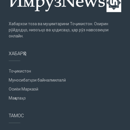
Хабархои тоза ва муҳимтарини Тоҷикистон. Охирин
рӯйдодҳо, низоъҳо ва ҳодисаҳо, ҳар рӯз навсозиҳои
онлайн.
ХАБАРҲО
Тоҷикистон
Муносибатҳои байналмилалӣ
Осиёи Марказӣ
Мақолаҳо
ТАМОС