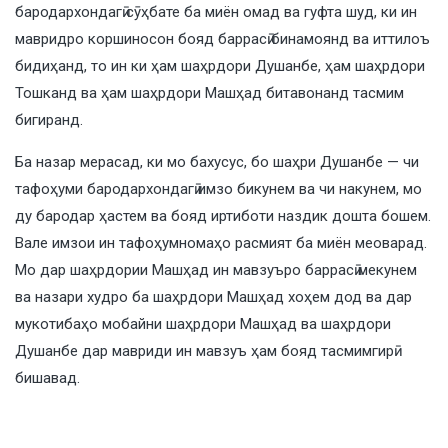
бародархондагӣ сӯҳбате ба миён омад ва гуфта шуд, ки ин
мавридро коршиносон бояд баррасӣ бинамоянд ва иттилоъ
бидиҳанд, то ин ки ҳам шаҳрдори Душанбе, ҳам шаҳрдори
Тошканд ва ҳам шаҳрдори Машҳад битавонанд тасмим
бигиранд.
Ба назар мерасад, ки мо бахусус, бо шаҳри Душанбе — чи
тафоҳуми бародархондагӣ имзо бикунем ва чи накунем, мо
ду бародар ҳастем ва бояд иртиботи наздик дошта бошем.
Вале имзои ин тафоҳумномаҳо расмият ба миён меоварад.
Мо дар шаҳрдории Машҳад ин мавзуъро баррасӣ мекунем
ва назари худро ба шаҳрдори Машҳад хоҳем дод ва дар
мукотибаҳо мобайни шаҳрдори Машҳад ва шаҳрдори
Душанбе дар мавриди ин мавзуъ ҳам бояд тасмимгирӣ
бишавад.