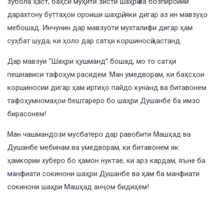
зубола ҳаст, баҳси муҳити зисти шаҳрӣ ва бозпиройии
дарахтону буттаҳои ороиши шаҳрӣ, яки дигар аз ин мавзуҳо
мебошад. Инчунин дар мавзуоти мухталифи дигар ҳам
суҳбат шуда, ки ҳоло дар сатҳи коршиносӣ ҳастанд.
Дар мавзуи “Шаҳри ҳушманд” бошад, мо то сатҳи
пешнависи тафоҳум расидем. Ман умедворам, ки баҳсҳои
коршиносии дигар ҳам иртиҳо пайдо кунанд ва битавонем
тафоҳумномаҳои бештареро бо шаҳри Душанбе ба имзо
бирасонем!
Ман чашмандози мусбатеро дар равобити Машҳад ва
Душанбе мебинам ва умедворам, ки битавонем як
ҳамкории хуберо бо ҳамон нуктае, ки арз кардам, яъне ба
манфиати сокинони шаҳри Душанбе ва ҳам ба манфиати
сокинони шаҳри Машҳад анҷом бидиҳем!