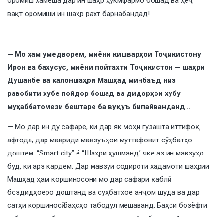
оромиш хамеша дар ин шаҳр ҳукмфармо бошад ва ҳеҷ
вақт оромиши ин шаҳр рахт барнабандад!
— Мо ҳам умедворем, миёни кишварҳои Тоҷикистону
Ирон ва бахусус, миёни пойтахти Тоҷикистон — шаҳри
Душанбе ва калоншаҳри Машҳад минбаъд низ
равобити хубе пойдор бошад ва дидорҳои хубу
муҳаббатомези бештаре ба вуқуъ бипайванданд…
— Мо дар ин ду сафаре, ки дар як моҳи гузашта иттифоқ
афтода, дар мавриди мавзуъҳои муттафовит сӯҳбатҳо
доштем. “Smart city” ё “Шаҳри ҳушманд” яке аз ин мавзуҳо
буд, ки арз кардем. Дар мавзуи содироти хадамоти шаҳрии
Машҳад ҳам коршиносони мо дар сафари қаблӣ
боздидҳоеро доштанд ва суҳбатҳое анҷом шуда ва дар
сатҳи коршиносӣ баҳсҳо табодул мешаванд. Баҳси бозёфти