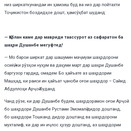
низ ширкаткунандаи ин ҳамоиш буд ва низ дар пойтахти
Тоҷикистон боздидҳое дошт, ҳамсӯҳбат шуданд:
— Қаблан каме дар мавриди таассурот аз сафаратон ба
шаҳри Душанбе мегуфтед!
— Мо барои ширкат дар шашумин маҷмуаи шаҳрдорони
осиёӣ, ки рӯзҳои нуҳум ва даҳуми март дар шаҳри Душанбе
баргузор гардид, омадем. Бо ҳайъате аз шаҳрдории
Машҳад, ки раиси ин ҳайъат ҷаноби оғои шаҳрдор – Сайид
Абдуллоҳи Арҷоӣ буданд.
Чанд рӯзе, ки дар Душанбе будем, шаҳрдорамон оғои Арҷоӣ
бо шаҳрдори Душанбе Рустами Эмомалӣ дидор доштанд,
бо шаҳрдори Тошканд дидор доштанд ва шаҳрдорони
мухталиф, ки дар ин иҷлос ҳузур доштанд, аз шаҳрдории