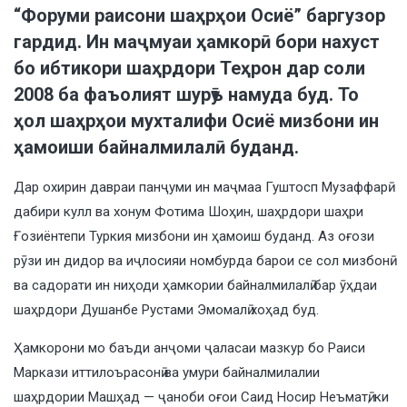
“Форуми раисони шаҳрҳои Осиё” баргузор
гардид. Ин маҷмуаи ҳамкорӣ бори нахуст
бо ибтикори шаҳрдори Теҳрон дар соли
2008 ба фаъолият шурӯъ намуда буд. То
ҳол шаҳрҳои мухталифи Осиё мизбони ин
ҳамоиши байналмилалӣ буданд.
Дар охирин давраи панҷуми ин маҷмаа Гуштосп Музаффарӣ
дабири кулл ва хонум Фотима Шоҳин, шаҳрдори шаҳри
Ғозиёнтепи Туркия мизбони ин ҳамоиш буданд. Аз оғози
рӯзи ин дидор ва иҷлосияи номбурда барои се сол мизбонӣ
ва садорати ин ниҳоди ҳамкории байналмилалӣ бар ӯҳдаи
шаҳрдори Душанбе Рустами Эмомалӣ хоҳад буд.
Ҳамкорони мо баъди анҷоми ҷаласаи мазкур бо Раиси
Маркази иттилоърасонӣ ва умури байналмилалии
шаҳрдории Машҳад — ҷаноби оғои Саид Носир Неъматӣ, ки