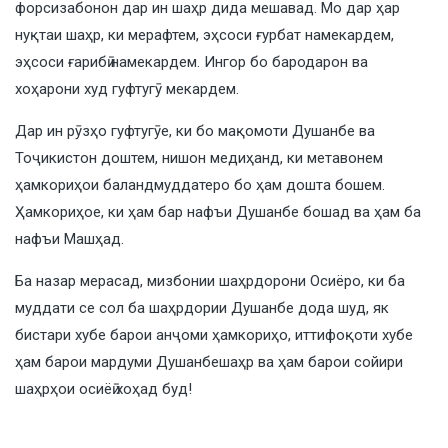
форсизабонон дар ин шаҳр дида мешавад. Мо дар ҳар
нуқтаи шаҳр, ки мерафтем, эҳсоси ғурбат намекардем,
эҳсоси ғарибӣ намекардем. Ингор бо бародарон ва
хоҳарони худ гуфтугӯ мекардем.
Дар ин рӯзҳо гуфтугӯе, ки бо мақомоти Душанбе ва
Тоҷикистон доштем, нишон медиҳанд, ки метавонем
ҳамкориҳои баландмуддатеро бо ҳам дошта бошем.
Ҳамкориҳое, ки ҳам бар нафъи Душанбе бошад ва ҳам ба
нафъи Машҳад.
Ба назар мерасад, мизбонии шаҳрдорони Осиёро, ки ба
муддати се сол ба шаҳрдории Душанбе дода шуд, як
бистари хубе барои анҷоми ҳамкориҳо, иттифоқоти хубе
ҳам барои мардуми Душанбешаҳр ва ҳам барои сойири
шаҳрҳои осиёӣ хоҳад буд!