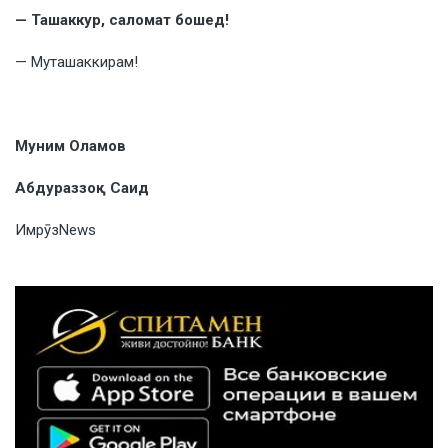
— Ташаккур, саломат бошед!
— Муташаккирам!
Муним Оламов
Абдураззоқ Саид
ИмрӯзNews