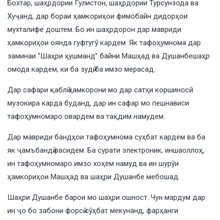
Бохтар, шаҳрдории Гулистон, шаҳрдории Турсунзода ва
Хуҷанд, дар бораи ҳамкориҳои фимобайн дидорҳои
мухталифе доштем. Бо ин шаҳрдорон дар мавриди
ҳамкориҳои оянда гуфтугӯ кардем. Як тафоҳумнома дар
заминаи “Шаҳри ҳушманд” байни Машҳад ва Душанбешаҳр
омода кардем, ки ба зудӣ ба имзо мерасад.
Дар сафари қаблӣ ҳамкорони мо дар сатҳи коршиносӣ
музокира карда буданд, дар ин сафар мо пешнависи
тафоҳумномаро овардем ва тақдим намудем.
Дар мавриди бандҳои тафоҳумнома суҳбат кардем ва ба
як ҷамъбандӣ расидем. Ба сурати электроник, иншаоллоҳ,
ин тафоҳумномаро имзо хоҳем намуд ва ин шурӯи
ҳамкориҳои Машҳад ва шаҳри Душанбе мебошад.
Шаҳри Душанбе барои мо шаҳри ошност. Чун мардум дар
ин ҷо бо забони форсӣ сӯҳбат мекунанд, фарҳанги