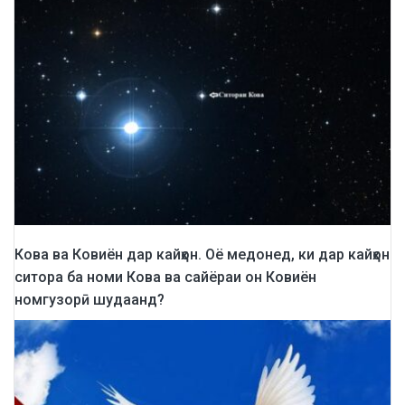
Кова ва Ковиён дар кайҳон. Оё медонед, ки дар кайҳон
ситора ба номи Кова ва сайёраи он Ковиён
номгузорӣ шудаанд?