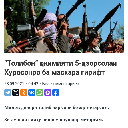
“Толибон” ҳокимияти 5-ҳазорсолаи
Хуросонро ба масхара гирифт
23.09.2021 / 04:42 /
Без комментариев
Ман аз дидори толиб дар сари бозор метарсам,
Зи лунгии сияҳу риши ушпушдор метарсам.