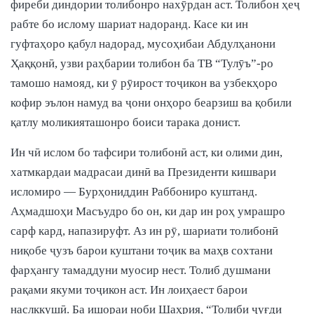
фиреби диндории толибонро нахӯрдан аст. Толибон ҳеҷ
рабте бо ислому шариат надоранд. Касе ки ин
гуфтаҳоро қабул надорад, мусоҳибаи Абдулҳанони
Ҳаққонӣ, узви раҳбарии толибон ба ТВ “Тулӯъ”-ро
тамошо намояд, ки ӯ рӯирост тоҷикон ва узбекҳоро
кофир эълон намуд ва ҷони онҳоро беарзиш ва қобили
қатлу моликияташонро боиси тарака донист.
Ин чӣ ислом бо тафсири толибонӣ аст, ки олими дин,
хатмкардаи мадрасаи динӣ ва Президенти кишвари
исломиро — Бурҳониддин Раббониро куштанд.
Аҳмадшоҳи Масъудро бо он, ки дар ин роҳ умрашро
сарф кард, напазируфт. Аз ин рӯ, шариати толибонӣ
ниқобе ҷузъ барои куштани тоҷик ва маҳв сохтани
фарҳангу тамаддуни муосир нест. Толиб душмани
рақами якуми тоҷикон аст. Ин лоиҳаест барои
наслккушӣ. Ба ишораи ноби Шаҳрия, “Толиби ҷуғди