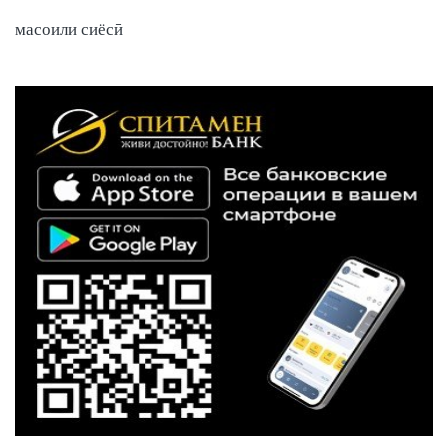
масоили сиёсӣ