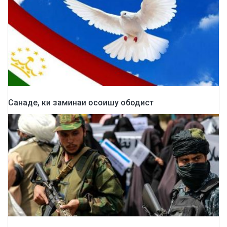
Санаде, ки заминаи осоишу ободист