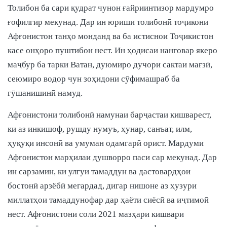
Толибон ба сари қудрат чунон ғайриинтизор мардумро
ғофилгир мекунад. Дар ин юриши толибонӣ тоҷикони
Афғонистон танҳо монданд ва ба истиснои Тоҷикистон
касе онҳоро пуштибон нест. Ин ҳодисаи нанговар якеро
маҷбур ба тарки Ватан, дуюмиро дучори сактаи мағзӣ,
сеюмиро водор чун зоҳидони сӯфимашраб ба
гӯшанишинӣ намуд.
Афғонистони толибонӣ намунаи барҷастаи кишварест,
ки аз инкишоф, рушду нумуъ, ҳунар, санъат, илм,
ҳуқуқи инсонӣ ва умуман одамгарӣ орист. Мардуми
Афғонистон марҳилаи душворро паси сар мекунад. Дар
ин сарзамин, ки улгуи тамаддун ва дастовардҳои
бостонӣ арзёбӣ мегардад, дигар нишоне аз ҳузури
миллатҳои тамаддунофар дар ҳаёти сиёсӣ ва иҷтимоӣ
нест. Афғонистони соли 2021 мазҳари кишвари