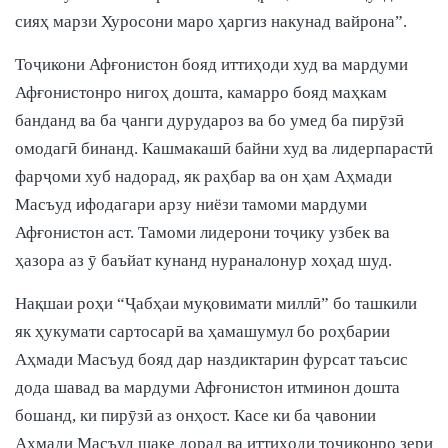
сияҳ марзи Хуросони маро ҳаргиз накунад вайрона”.
Тоҷикони Афғонистон бояд иттиҳоди худ ва мардуми
Афғонистонро нигоҳ дошта, камарро бояд маҳкам
банданд ва ба ҷанги дурудароз ва бо умед ба пирӯзӣ
омодагӣ бинанд. Кашмакашӣ байни худ ва лидерпарастӣ
фарҷоми хуб надорад, як раҳбар ва он ҳам Аҳмади
Масъуд ифодагари арзу ниёзи тамоми мардуми
Афғонистон аст. Тамоми лидерони тоҷику узбек ва
ҳазора аз ӯ баъйат кунанд нураналонур хоҳад шуд.
Нақшаи роҳи “Ҷабҳаи муқовимати миллӣ” бо ташкили
як ҳукумати сартосарӣ ва ҳамашумул бо роҳбарии
Аҳмади Масъуд бояд дар наздиктарин фурсат таъсис
дода шавад ва мардуми Афғонистон итминон дошта
бошанд, ки пирӯзӣ аз онҳост. Касе ки ба ҷавонии
Аҳмади Масъуд шаке дорад ва иттиҳоди тоҷиконро зери