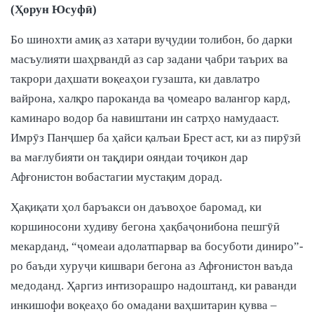
(Ҳорун Юсуфӣ)
Бо шинохти амиқ аз хатари вуҷудии толибон, бо дарки
масъулияти шаҳрвандӣ аз сар задани ҷабри таърих ва
такрори даҳшати воқеаҳои гузашта, ки давлатро
вайрона, халқро пароканда ва ҷомеаро валангор кард,
каминаро водор ба навиштани ин сатрҳо намудааст.
Имрӯз Панҷшер ба ҳайси қалъаи Брест аст, ки аз пирӯзӣ
ва мағлубияти он тақдири ояндаи тоҷикон дар
Афғонистон вобастагии мустақим дорад.
Ҳақиқати ҳол баръакси он даъвоҳое баромад, ки
коршиносони худиву бегона ҳақбаҷонибона пешгӯӣ
мекарданд, “ҷомеаи адолатпарвар ва босуботи диниро”-
ро баъди хуруҷи кишвари бегона аз Афғонистон ваъда
медоданд. Ҳаргиз интизорашро надоштанд, ки раванди
инкишофи воқеаҳо бо омадани ваҳшитарин қувва –