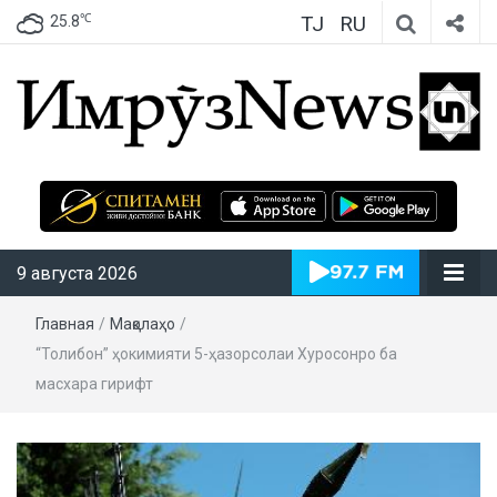
TJ
RU
℃
25.8
ИмрӯзNews
9 августа 2026
Главная
/
Мақолаҳо
/
“Толибон” ҳокимияти 5-ҳазорсолаи Хуросонро ба
масхара гирифт