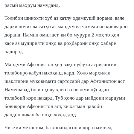
расмӣ маҳрум намуданд.
Толибон шинохти хуб аз қатлу одамкушӣ доранд, вале
дарки ночиз ва сатҳӣ аз мардум ва ҷомеаи ин кишварро
доранд. Њамин омил аст, ки бо мурури 2 моҳ то ҳол
касе аз мудирияти онҳо ва роҳбарони онҳо хабаре
надорад.
Мардуми Афғонистон ҳеҷ вақт нуфузи асрисангии
толибонро қабул нахоҳанд кард. Ҳоло марҳилаи
шаклгирии муқовимати сартосарӣ дар Афғонистон аст.
Намешавад бо ин ҳолу ҳаво ва низоми пӯсидаи
толибонӣ коре накард. Туб ҳоло дар майдони мардуми
бовиқори Афғонистон аст, ки ҳатман ҷавоби
дандоншикан ба онҳо хоҳад дод.
Чизе ки мехостам, ба хонандагон ишора намоям,