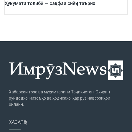
Ҳукумати толибӣ — саҳифаи сиёҳи таърих
Хабархои тоза ва муҳимтарини Тоҷикистон. Охирин
рӯйдодҳо, низоъҳо ва ҳодисаҳо, ҳар рӯз навсозиҳои
онлайн.
ХАБАРҲО