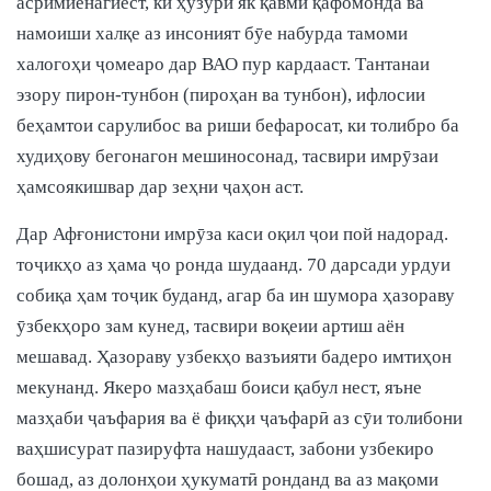
асримиёнагиест, ки ҳузури як қавми қафомонда ва
намоиши халқе аз инсоният бӯе набурда тамоми
халогоҳи ҷомеаро дар ВАО пур кардааст. Тантанаи
эзору пирон-тунбон (пироҳан ва тунбон), ифлосии
беҳамтои сарулибос ва риши бефаросат, ки толибро ба
худиҳову бегонагон мешиносонад, тасвири имрӯзаи
ҳамсоякишвар дар зеҳни ҷаҳон аст.
Дар Афғонистони имрӯза каси оқил ҷои пой надорад.
тоҷикҳо аз ҳама ҷо ронда шудаанд. 70 дарсади урдуи
собиқа ҳам тоҷик буданд, агар ба ин шумора ҳазораву
ӯзбекҳоро зам кунед, тасвири воқеии артиш аён
мешавад. Ҳазораву узбекҳо вазъияти бадеро имтиҳон
мекунанд. Якеро мазҳабаш боиси қабул нест, яъне
мазҳаби ҷаъфария ва ё фиқҳи ҷаъфарӣ аз сӯи толибони
ваҳшисурат пазируфта нашудааст, забони узбекиро
бошад, аз долонҳои ҳукуматӣ ронданд ва аз мақоми