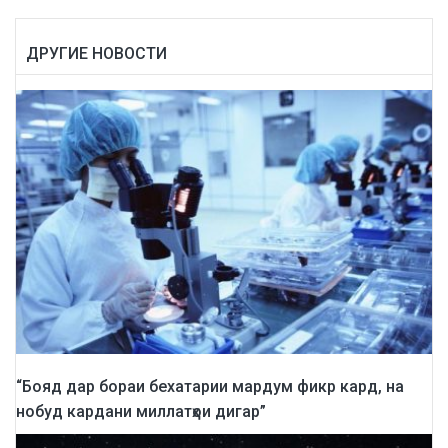
ДРУГИЕ НОВОСТИ
“Бояд дар бораи бехатарии мардум фикр кард, на
нобуд кардани миллатҳои дигар”