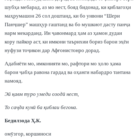
шубҳа мебарад, аз мо нест, бояд бидонад, ки қиблагоҳи
маҳрумашон 26 сол доштанд, ки бо унвони “Шери
Панҷшер” машҳур гаштанд ва бо мушкиот дасту панҷа
нарм мекарданд. Ин ҷавонмард ҳам аз ҳамон дудаи
кору пайкор аст, ки имкони таърихии бориз барои эҳёи
нуфузи тоҷикон дар Афғонистонро дорад.
Адабиёти мо, имконияти мо, рафтори мо ҳоло ҳама
барои ҷабҳа равона гардад ва оҳанги набардро тантана
намояд.
Эй қавм туро умеди озодӣ нест,
То саҷда кунӣ ба қиблаи бегона.
Бедилзода Ҳ.К.
омӯзгор, коршиноси