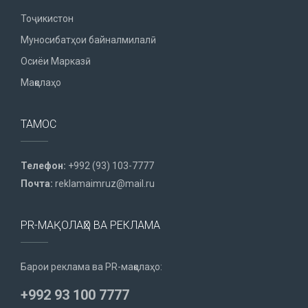
Тоҷикистон
Муносибатҳои байналмилалӣ
Осиёи Марказӣ
Мақолаҳо
ТАМОС
Телефон:
+992 (93) 103-7777
Почта:
reklamaimruz@mail.ru
PR-МАҚОЛАҲО ВА РЕКЛАМА
Барои реклама ва PR-мақолаҳо:
+992 93 100 7777