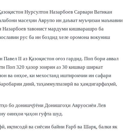
Қазоқистон Нурсултон Назарбоев Сарвари Ватикан
рталабони масеҳии Аврупо ин даъват муъҷизаи маънавии
он Назарбоев тавонист мардуми кишварашро ба
вославии рус ба ин боздид хеле оромона вокуниш
Павел II аз Қазоқистон оғоз гардид. Поп бори аввал
ти Поп 320 ҳазор зоирин аз 30 кишвар ширкат
нон ва онҳое, ки мехостанд иштирокчии ин сафари
 баробарии динӣ, таҳаммулпазирӣ ва ҳамдигарфаҳмӣ,
оқотҳо бо донишҷӯёни Донишгоҳи Авруосиёи Лев
ину оинҳои ҷаҳон гуфта шуд.
ӣ, иқтисодӣ ва сиёсии байни Fарб ва Шарқ, балки як