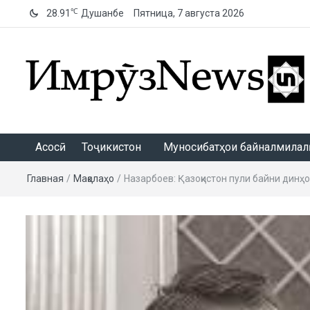
℃
28.91
Душанбе
Пятница, 7 августа 2026
ИмрӯзNews
Асосӣ
Тоҷикистон
Муносибатҳои байналмилалӣ
Главная
/
Мақолаҳо
/
Назарбоев: Қазоқистон пули байни динҳ