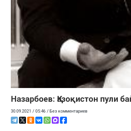
Назарбоев: Қазоқистон пули б
30.09.2021 / 05:46 /
Без комментариев