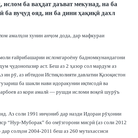
 ислом ба ваҳдат даъват мекунад, на ба
ӣ ба вуҷуд ояд, ин ба дини ҳақиқӣ дахл
слом амалҳои хунин анҷом дода, дар мафкураи
 аъмоли ғайрибашарии исломгароёну бадномкунандагони
дум ҷудонопазир аст. Беш аз 2 ҳазор сол мардум аз
з ин рӯ, аз ибтидои Истиқлолияти давлатии Қазоқистон
гузариш ба шакли нави идоракунии иқтисодӣ ва
зарбоев аз кори амалӣ — рушди исломи воқеӣ шурӯъ
анд. Аз соли 1991 инҷониб дар назди Идораи рӯҳонии
ср “Нур-Муборак” бо омӯзгорони мисрӣ (аз соли 2012
дар солҳои 2004-2011 беш аз 260 мутахассиси