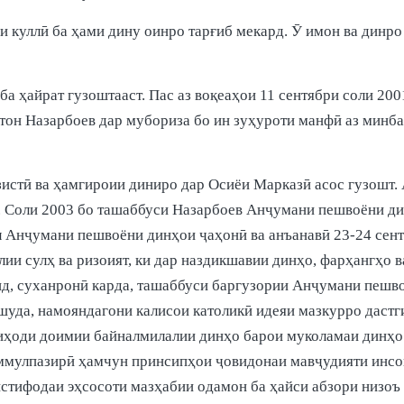
ми куллӣ ба ҳами дину оинро тарғиб мекард. Ӯ имон ва динр
 ҳайрат гузоштааст. Пас аз воқеаҳои 11 сентябри соли 200
султон Назарбоев дар мубориза бо ин зуҳуроти манфӣ аз м
зистӣ ва ҳамгироии диниро дар Осиёи Марказӣ асос гузошт.
 Соли 2003 бо ташаббуси Назарбоев Анҷумани пешвоёни динҳ
 Анҷумани пешвоёни динҳои ҷаҳонӣ ва анъанавӣ 23-24 сентя
ии сулҳ ва ризоият, ки дар наздикшавии динҳо, фарҳангҳо 
д, суханронӣ карда, ташаббуси баргузории Анҷумани пешво
 шуда, намояндагони калисои католикӣ идеяи мазкурро даст
ниҳоди доимии байналмилалии динҳо барои муколамаи динҳо
аммулпазирӣ ҳамчун принсипҳои ҷовидонаи мавҷудияти инсо
истифодаи эҳсосоти мазҳабии одамон ба ҳайси абзори низоъ 