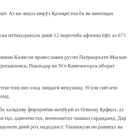
шт. Аз ин лиҳоз имрӯз Қазоқистон ба як минтақаи
раи иттиҳодияҳои динӣ 12 маротиба афзоиш ёфт, аз 671
оникии Калисои православии русии Патриархати Маскав
етропавловск, Павлодар ва Уст-Каменогорск иборат
теистон) низ озод зиндагӣ мекунанд. Усули сиёсати
донд.
 ба халқҳову фирориёни маҷбурӣ аз Олмону Қафқоз, аз
стҳо, адвентистҳо, меннонитҳо ташкил гардиданд. Дар
шунати динӣ роҳ надодааст. Ташаккули ин равияҳо ва