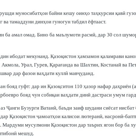
 рушди муносибатҳои байни кешу оинҳо таҳкурсии қавӣ гузо
г ва тамаддуни динҳои гуногун табдил ёфтааст.
ин ба амал омад. Бино ба маълумоти расмӣ, дар 30 сол шумо
у дин ибодат мекунанд. Қазоқистон ҳамзамон қаламрави кан
а Акмола, Урал, Гурев, Қарағанда ва Шахтин, Костанай ва П
кишвар дар фазои ваҳдати куллӣ мавҷуданд.
 бояд гуфт: дар ин Қазоқситон 110 ҳазор нафар даҳриён (а
арбоевро бояд чун собиқаи ваҳдати динӣ дастраси умум гар
 аз Ҷанги Бузурги Ватанӣ, баъди заиф шудани сиёсат нисбат
дар Қазоқистон ҷамоатҳои калисои лютеранӣ, насронӣ-бапти
 Мардуми мусулмони Қазоқистон дар таърих ягон бор ба ху
штибонӣ мешуд.