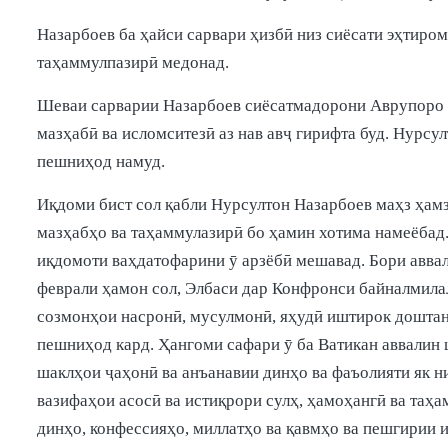
Назарбоев ба ҳайси сарвари ҳизбӣ низ сиёсати эҳтиро
таҳаммулпазирӣ медонад.
Шеваи сарварии Назарбоев сиёсатмадорони Аврупоро ба
мазҳабӣ ва исломситезӣ аз нав авҷ гирифта буд. Нур
пешниҳод намуд.
Иқдоми бист сол қабли Нурсултон Назарбоев маҳз ҳам
мазҳабҳо ва таҳаммулазирӣ бо ҳамин хотима намеёбад.
иқдомоти ваҳдатофарини ӯ арзёбӣ мешавад. Бори аввал
феврали ҳамон сол, Элбаси дар Конфронси байналмилал
созмонҳои насронӣ, мусулмонӣ, яҳудӣ иштирок доштан
пешниҳод кард. Ҳангоми сафари ӯ ба Ватикан аввалин
шаклҳои ҷаҳонӣ ва анъанавии динҳо ва фаъолияти як 
вазифаҳои асосӣ ва истиқрори сулҳ, ҳамоҳангӣ ва таҳ
динҳо, конфессияҳо, миллатҳо ва қавмҳо ва пешгирии 