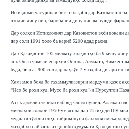
пули байни динҳо ва тамаддунҳо хоҳад шуд”.
Ин иқдоми ҷасуронаи бист сол қабл дар Қазоқистон ба
озодии дину оин, баробарии дину оин ва рушди фарҳан
Дар солҳои Истиқлолият дар Қазоқистон эҳёи воқеии д
дар соли 1991 ҳоло ба қариб 5200 адад расид.
Дар Қазоқистон 105 миллату халқиятҳо ба 9 кешу оин
аст. Он аз ҷомеаи епархии Остона, Алмаато, Чимкент в
буда, беш аз 900 сол дар паҳлӯи 7 мазҳаби дигари ин 
Ҳамзамон бояд ба таҳаммулпазирии мардуми қазоқ аҳсан
“Исо бо роҳи худ, Мӯсо ба роҳи худ”-и Нурсултон Наз
Аз як далели таърихӣ набояд чашм пӯшид. Аллакай пас
миёнаҳои солҳои 1950-ум ягона дар Иттиҳоди Шӯравӣ 
муддати тӯлонӣ онҳо ғайриқонунӣ фаъолият мекарданд.
мазҳабҳо пайваста аз ҷониби ҳуқумати Қазоқистон пу