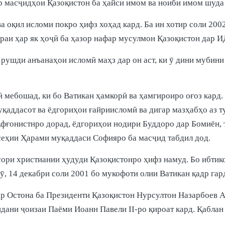
р масҷидҳои Қазоқистон ба ҳайси имом ва ноиби имом шуда
 ва оқил исломи покро ҳифз хоҳад кард. Ба ин хотир соли 2
аи ҳар як ҳоҷӣ ба ҳазор нафар мусулмон Қазоқистон дар И
рушди анъанаҳои исломӣ маҳз дар он аст, ки ӯ дини мубин
 мебошад, ки бо Ватикан ҳамкорӣ ва ҳамгироиро оғоз кард.
уқаддасот ва ёдгориҳои ғайриисломӣ ва дигар мазҳабҳо аз 
Афғонистнро дорад, ёдгориҳои нодири Буддоро дар Бомиён,
сеҳии Ҳарами муқаддаси Софияро ба масҷид табдил дод.
ори христиании ҳудуди Қазоқистонро ҳифз намуд. Бо ибтико
рӯ, 14 декабри соли 2001 бо мукофоти олии Ватикан қадр гар
ар Остона ба Президенти Қазоқистон Нурсултон Назарбоев 
идани ҷоизаи Паёми Иоанн Павели II-ро қироат кард. Қабла