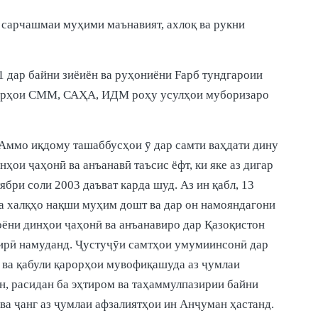
о сарчашмаи муҳими маънавият, ахлоқ ва рукни
1 дар байни зиёиён ва руҳониёни Fарб тундгароии
инбарҳои СММ, САҲА, ИДМ роҳу усулҳои муборизаро
 Аммо иқдому ташаббусҳои ӯ дар самти ваҳдати дину
ои ҷаҳонӣ ва анъанавӣ таъсис ёфт, ки яке аз дигар
бри соли 2003 даъват карда шуд. Аз ин қабл, 13
ва халқҳо нақши муҳим дошт ва дар он намояндагони
ёни динҳои ҷаҳонӣ ва анъанавиро дар Қазоқистон
гирӣ намуданд. Ҷустуҷӯи самтҳои умумиинсонӣ дар
 ва қабули қарорҳои мувофиқашуда аз ҷумлаи
н, расидан ба эҳтиром ва таҳаммулпазирии байни
ва ҷанг аз ҷумлаи афзалиятҳои ин Анҷуман ҳастанд.