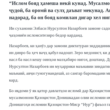
“Ислом бояд ҳамеша некӣ кунад. Мусалмон 
ҷудоӣ, ба оромӣ ва сулҳ даъват мекунад. 
надорад, ба он бояд комилан дигар хел ниг
Ин суханони Элбаси Нурсултон Назарбоев замоне садо 
ҷаҳониён исломситезиро бедор карданд.
Назарбоев, ки ҳанӯз дар замони диктатураи зиддидин
ин динро ба ҳеч ваҷҳ қабул надошт. Зеро медонист, ки 
насл ба насл кешу оинҳои мазҳабиро нигоҳ доштанд. Ди
Нурсултон Назарбоев ин муҳаррики маънавии зиндагии
маънавӣ, авҷи гуногунандешӣ, аз сангар баромадани 
кард.
Бо иқдоми ӯ як қатор давлатҳои исломӣ дар Қазоқисто
мусалмонони Қазоқистон Донишкадаи олии исломии им
Донишгоҳи исломии Қазоқистон-Миср “Нур”) фаъол гар