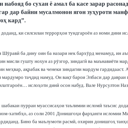
набояд бо сухан ё амал ба касе зарар расонад,
Агар дар байни мусалмонон ягон зуҳуроти манф
оҳ кард”.
доданд, ки силсилаи террорҳои тундгароён аз номи дини и
ии Шӯравӣ ба дину оин ба назари нек бархӯрд менамуд, ин
дин мисли гушту нохун аз рӯзгор, зиндагӣ ва маънавиёти мар
н меҳвар, ақрабак ва ченеки зиндагии мардум гардидааст. А
 мардумро таҷдид намуд. Он вақт барои Элбаси дар давраи 
милатгароён… ислоҳоти динӣ осон набуд. Вале Нурсултон На
н шабакаи пурраи муассисаҳои таълимии исломӣ таъсис дод
ом-хатибҳо, аз соли 2001 Донишгоҳи фарҳанги исломии Ми
диданд. Бино ба маълумоти расмӣ, охирин донишгоҳ танҳо 