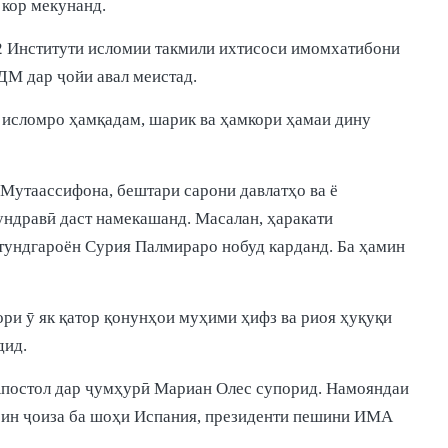
 кор мекунанд.
002 Институти исломии такмили ихтисоси имомхатибони
ДМ дар ҷойи авал меистад.
и исломро ҳамқадам, шарик ва ҳамкори ҳамаи дину
 Мутаассифона, бештари сарони давлатҳо ва ё
тундравӣ даст намекашанд. Масалан, ҳаракати
 тундгароён Сурия Палмираро нобуд карданд. Ба ҳамин
ри ӯ як қатор қонунҳои муҳими ҳифз ва риоя ҳуқуқи
дид.
Апостол дар ҷумҳурӣ Мариан Олес супорид. Намояндаи
н ин ҷоиза ба шоҳи Испания, президенти пешини ИМА