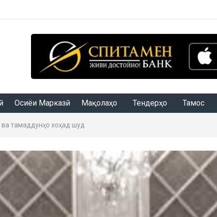
Осиёи Марказӣ
Мақолаҳо
Тендерҳо
Тамос
о ва тамаддунҳо хоҳад шуд