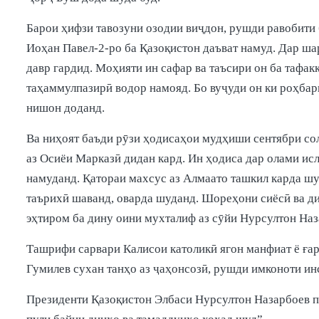
Барои ҳифзи тавозуни озодии виҷдон, рушди равобити
Иоҳан Павел-2-ро ба Қазоқистон даъват намуд. Дар ша
давр гардид. Моҳияти ин сафар ва таъсири он ба тафа
таҳаммулпазирӣ водор намояд. Бо вуҷуди он ки роҳба
нишон доданд.
Ва ниҳоят баъди рӯзи ҳодисаҳои мудҳиши сентябри сол
аз Осиёи Марказӣ дидан кард. Ин ҳодиса дар олами ис
намуданд. Қатораи махсус аз Алмаато ташкил карда шуд
таърихӣ шаванд, оварда шуданд. Шореҳони сиёсӣ ва ди
эҳтиром ба дину оини мухталиф аз сӯйи Нурсултон На
Ташрифи сарвари Калисои католикӣ ягон манфиат ё ға
Гумилев сухан танҳо аз ҷаҳонсозӣ, рушди имконоти ин
Президенти Қазоқистон Элбаси Нурсултон Назарбоев пеш