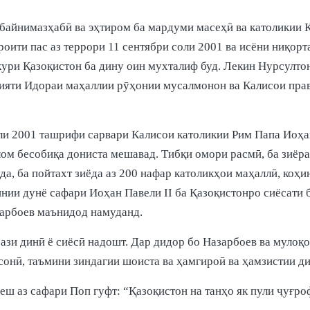
 байнимазҳабӣ ва эҳтиром ба мардуми масеҳӣ ва католикии 
роити пас аз террори 11 сентябри соли 2001 ва исёни ниқо
ккури Қазоқистон ба дину оин мухталиф буд. Лекин Нурсулт
рияти Идораи маҳаллии рӯҳонии мусалмонон ва Калисои пра
и 2001 ташрифи сарвари Калисои католикии Рим Папа Иоҳан 
лом бесобиқа дониста мешавад. Тибқи омори расмӣ, ба зиёра
а, ба пойтахт зиёда аз 200 нафар католикҳои маҳаллӣ, коҳи
нии дунё сафари Иоҳан Павели II ба Қазоқистонро сиёсати
зарбоев маънидод намуданд.
рази динӣ ё сиёсӣ надошт. Дар дидор бо Назарбоев ва мул
сонӣ, таъмини зиндагии шоиста ва ҳамгироӣ ва ҳамзистии д
 аз сафари Поп гуфт: “Қазоқистон на танҳо як пули ҷуғроф