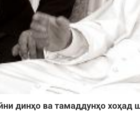
айни динҳо ва тамаддунҳо хоҳад 