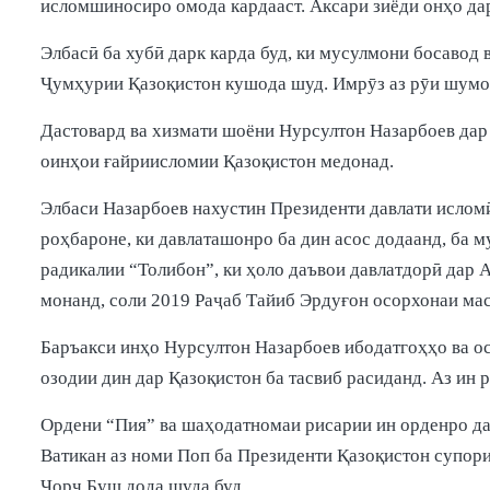
исломшиносиро омода кардааст. Аксари зиёди онҳо да
Элбасӣ ба хубӣ дарк карда буд, ки мусулмони босавод
Ҷумҳурии Қазоқистон кушода шуд. Имрӯз аз рӯи шумор
Дастовард ва хизмати шоёни Нурсултон Назарбоев дар 
оинҳои ғайриисломии Қазоқистон медонад.
Элбаси Назарбоев нахустин Президенти давлати исломӣ
роҳбароне, ки давлаташонро ба дин асос додаанд, ба м
радикалии “Толибон”, ки ҳоло даъвои давлатдорӣ дар 
монанд, соли 2019 Раҷаб Тайиб Эрдуғон осорхонаи ма
Баръакси инҳо Нурсултон Назарбоев ибодатгоҳҳо ва ос
озодии дин дар Қазоқистон ба тасвиб расиданд. Аз ин 
Ордени “Пия” ва шаҳодатномаи рисарии ин орденро д
Ватикан аз номи Поп ба Президенти Қазоқистон супор
Ҷорҷ Буш дода шуда буд.