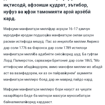
иқтисодӣ, афзоиши қудрат, эътибор,
нуфуз ва ҳифзи тамомияти арзӣ арзёбӣ
кард.
Мафҳуми манфиатҳои миллӣ дар асрҳои 16-17 ҳамчун
муродифи иродаи подшоҳӣ ва манфиатҳои оилаи шоҳон
расман истифода мешуд. Пас аз инқилоби миллии Амрико
дар соли 1776 ва Фаронса дар соли 1789 истилоҳи
манфиатҳои миллӣ ба адабиёти сиёсӣ ворид шуд. Ба гуфтаи
Лорд Палмерстон, сарвазири Бритониё дар соли 1865, “Мо
иттифоқчии абадӣ надорем, аммо манофеи миллии мо абадӣ
аст ва вазифадорем, ки аз он пайравӣ кунем” аҳамияти
манфиатҳои миллиро бояд дар ин маврид пайдо кард.
Мафҳуми манфиатҳои миллиро бори нахуст аз ҷиҳати
назарӣ Чарлз Беде ба матнҳои махсуси муносибатҳои
байналмилалӣ ворид кардааст.