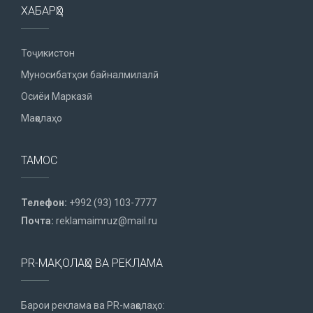
ХАБАРҲО
Тоҷикистон
Муносибатҳои байналмилалӣ
Осиёи Марказӣ
Мақолаҳо
ТАМОС
Телефон:
+992 (93) 103-7777
Почта:
reklamaimruz@mail.ru
PR-МАҚОЛАҲО ВА РЕКЛАМА
Барои реклама ва PR-мақолаҳо: