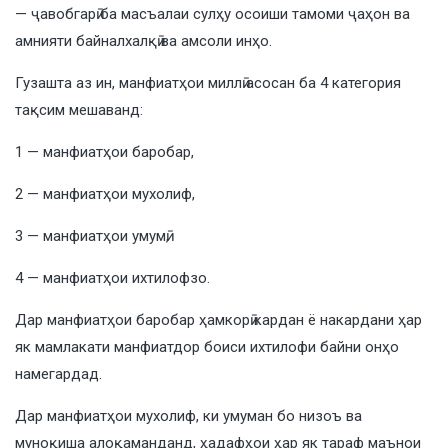
— ҷавобгарӣ ба масъалаи сулҳу осоиши тамоми ҷаҳон ва
амнияти байналхалқӣ ва амсоли инҳо.
Гузашта аз ин, манфиатҳои миллӣ асосан ба 4 категория
тақсим мешаванд:
1 — манфиатҳои баробар,
2 — манфиатҳои мухолиф,
3 — манфиатҳои умумӣ,
4 — манфиатҳои ихтилофзо.
Дар манфиатҳои баробар ҳамкорӣ кардан ё накардани ҳар
як мамлакати манфиатдор боиси ихтилофи байни онҳо
намегардад.
Дар манфиатҳои мухолиф, ки умуман бо низоъ ва
муноқиша алоқаманданд, ҳадафҳои ҳар як тараф маънои