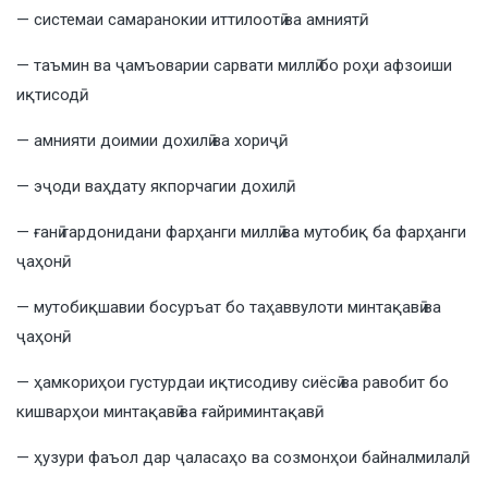
— системаи самаранокии иттилоотӣ ва амниятӣ;
— таъмин ва ҷамъоварии сарвати миллӣ бо роҳи афзоиши
иқтисодӣ;
— амнияти доимии дохилӣ ва хориҷӣ;
— эҷоди ваҳдату якпорчагии дохилӣ;
— ғанӣ гардонидани фарҳанги миллӣ ва мутобиқ ба фарҳанги
ҷаҳонӣ;
— мутобиқшавии босуръат бо таҳаввулоти минтақавӣ ва
ҷаҳонӣ;
— ҳамкориҳои густурдаи иқтисодиву сиёсӣ ва равобит бо
кишварҳои минтақавӣ ва ғайриминтақавӣ;
— ҳузури фаъол дар ҷаласаҳо ва созмонҳои байналмилалӣ;