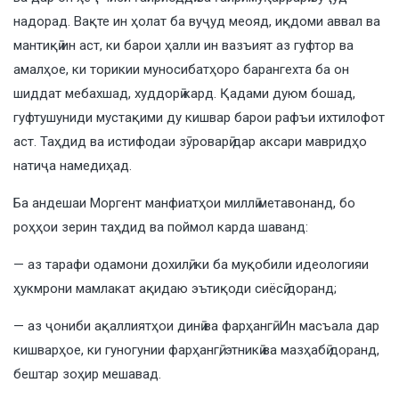
надорад. Вақте ин ҳолат ба вуҷуд меояд, иқдоми аввал ва
мантиқӣ ин аст, ки барои ҳалли ин вазъият аз гуфтор ва
амалҳое, ки торикии муносибатҳоро барангехта ба он
шиддат мебахшад, худдорӣ кард. Қадами дуюм бошад,
гуфтушуниди мустақими ду кишвар барои рафъи ихтилофот
аст. Таҳдид ва истифодаи зӯроварӣ дар аксари мавридҳо
натиҷа намедиҳад.
Ба андешаи Моргент манфиатҳои миллӣ метавонанд, бо
роҳҳои зерин таҳдид ва поймол карда шаванд:
— аз тарафи одамони дохилӣ, ки ба муқобили идеологияи
ҳукмрони мамлакат ақидаю эътиқоди сиёсӣ доранд;
— аз ҷониби ақаллиятҳои динӣ ва фарҳангӣ. Ин масъала дар
кишварҳое, ки гуногунии фарҳангӣ, этникӣ ва мазҳабӣ доранд,
бештар зоҳир мешавад.