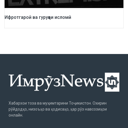
Ифротгароӣ ва гуруҳҳои исломӣ
Хабархои тоза ва муҳимтарини Тоҷикистон. Охирин
рӯйдодҳо, низоъҳо ва ҳодисаҳо, ҳар рӯз навсозиҳои
онлайн.