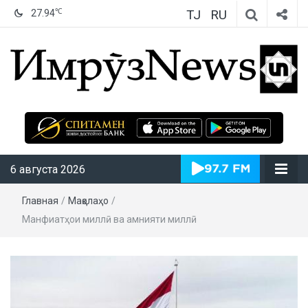
TJ
RU
℃
27.94
ИмрӯзNews
6 августа 2026
Главная
/
Мақолаҳо
/
Манфиатҳои миллӣ ва амнияти миллӣ