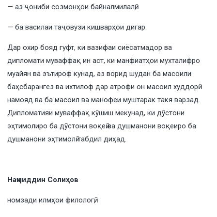
— аз ҷониби созмонҳои байналмилалӣ;
— ба василаи таҷовузи кишварҳои дигар.
Дар охир бояд гуфт, ки вазифаи сиёсатмадор ва
дипломати муваффақ ин аст, ки манфиатҳои мухталифро
муайян ва эътироф кунад, аз ворид шудан ба масоили
баҳсбарангез ва ихтилоф дар атрофи он масоил худдорӣ
намояд ва ба масоил ва манофеи муштарак такя варзад.
Дипломатияи муваффақ кӯшиш мекунад, ки дӯстони
эҳтимолиро ба дӯстони воқеӣ ва душманони воқеиро ба
душманони эҳтимолӣ табдил диҳад.
Наҷмиддин Солиҳов
номзади илмҳои филологӣ,