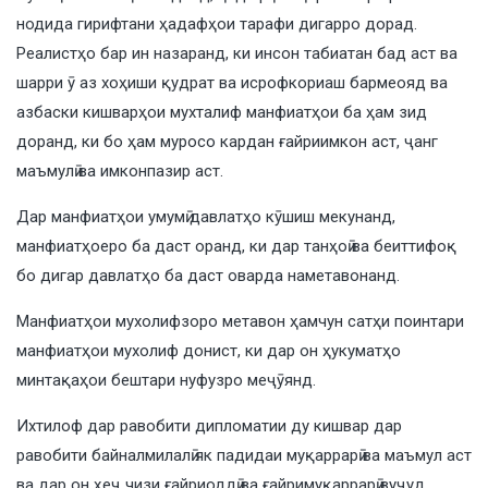
нодида гирифтани ҳадафҳои тарафи дигарро дорад.
Реалистҳо бар ин назаранд, ки инсон табиатан бад аст ва
шарри ӯ аз хоҳиши қудрат ва исрофкориаш бармеояд ва
азбаски кишварҳои мухталиф манфиатҳои ба ҳам зид
доранд, ки бо ҳам муросо кардан ғайриимкон аст, ҷанг
маъмулӣ ва имконпазир аст.
Дар манфиатҳои умумӣ давлатҳо кӯшиш мекунанд,
манфиатҳоеро ба даст оранд, ки дар танҳоӣ ва беиттифоқ
бо дигар давлатҳо ба даст оварда наметавонанд.
Манфиатҳои мухолифзоро метавон ҳамчун сатҳи поинтари
манфиатҳои мухолиф донист, ки дар он ҳукуматҳо
минтақаҳои бештари нуфузро меҷӯянд.
Ихтилоф дар равобити дипломатии ду кишвар дар
равобити байналмилалӣ як падидаи муқаррарӣ ва маъмул аст
ва дар он ҳеҷ чизи ғайриоддӣ ва ғайримуқаррарӣ вуҷуд