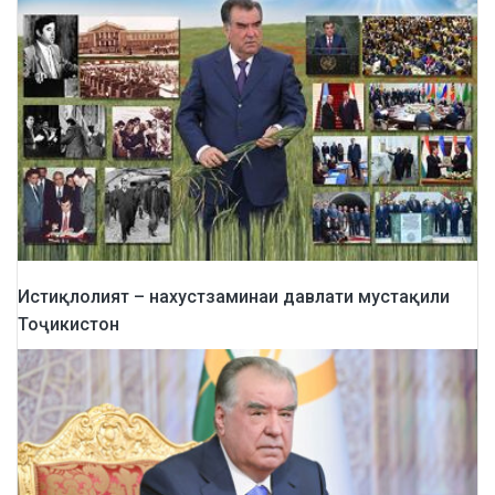
Истиқлолият – нахустзаминаи давлати мустақили
Тоҷикистон