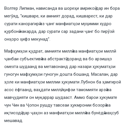
Волтер Липман, нависанда ва шореҳи амрикоӣ дар ин бора
мегӯяд, “кишваре, ки амният дорад, кишварест, ки дар
сурати канорагирӣ аз ҷанг манфиатҳои муҳимми худро
қурбонӣ накарда, дар сурати сар задани ҷанг бо пирӯзӣ
онҳоро ҳифз мекунад”.
Мафҳумҳои қудрат, амнияти миллӣ ва манфиатҳои миллӣ
ҷанбаи субъективӣ ва абстрактӣ доранд ва бо арзишҳо
омехта шудаанд ва метавонанд дар назари ҳукуматҳои
гуногун мафҳумҳои гуногун дошта бошанд. Масалан, дар
ҳоле ки манфиатҳои миллии ҳукумати Лубнон ба ҳамгироӣ
асос ёфтаанд, ваҳдати миллӣ, ҳифзи тамомияти арзӣ ва
мавҷудияти он муқаррар шудааст. Аммо барои ҳукумате
чун Чин ва Ҷопон рушду тавсеаи ҳукмронии бозорӣ ва
иқтисодӣ дар ҷаҳон аз манфиатҳои миллӣ ва бунёдӣ маҳсуб
мешавад.