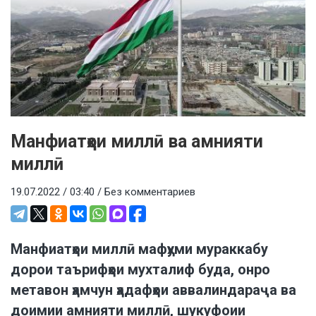
Манфиатҳои миллӣ ва амнияти
миллӣ
19.07.2022 / 03:40 /
Без комментариев
Манфиатҳои миллӣ мафҳуми мураккабу
дорои таърифҳои мухталиф буда, онро
метавон ҳамчун ҳадафҳои аввалиндараҷа ва
доимии амнияти миллӣ, шукуфоии