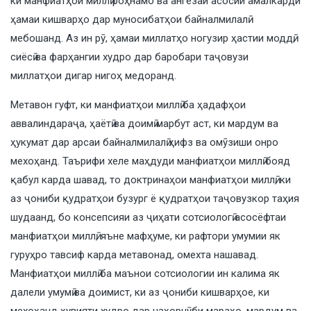
ки манфиатҳои миллӣ роҳнамо ва ангезаи асосии амалкарди
ҳамаи кишварҳо дар муносибатҳои байналмилалӣ
мебошанд. Аз ин рӯ, ҳамаи миллатҳо ногузир ҳастии моддӣ,
сиёсӣ ва фарҳангии худро дар баробари таҷовузи
миллатҳои дигар нигоҳ медоранд.
Метавон гуфт, ки манфиатҳои миллӣ ба ҳадафҳои
аввалиндараҷа, ҳаётӣ ва доимӣ марбут аст, ки мардум ва
ҳукумат дар арсаи байналмилалӣ ҳифз ва омӯзиши онро
мехоҳанд. Таърифи хеле маҳдуди манфиатҳои миллӣ бояд
қабул карда шавад, то доктринаҳои манфиатҳои миллӣ, ки
аз ҷониби қудратҳои бузург ё қудратҳои таҷовузкор таҳия
шудаанд, бо консепсияи аз ҷиҳати сотсиологӣ асосёфтаи
манфиатҳои миллӣ, яъне мафҳуме, ки рафтори умумии як
гуруҳро тавсиф карда метавонад, омехта нашавад.
Манфиатҳои миллӣ ба маънои сотсиологии ин калима як
далели умумӣ ва доимист, ки аз ҷониби кишварҳое, ки