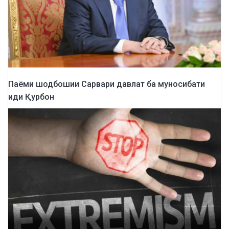
Паёми шодбошии Сарвари давлат ба муносибати
иди Қурбон