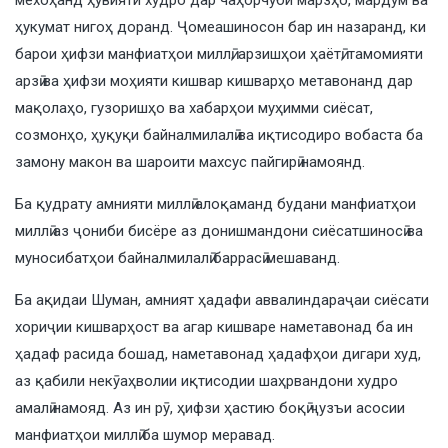
мехоҳанд ҳувияти худро дар чаҳорчӯби марзҳо, мардум ва
ҳукумат нигоҳ доранд. Ҷомеашиносон бар ин назаранд, ки
барои ҳифзи манфиатҳои миллӣ, арзишҳои ҳаётӣ, тамомияти
арзӣ ва ҳифзи моҳияти кишвар кишварҳо метавонанд дар
мақолаҳо, гузоришҳо ва хабарҳои муҳимми сиёсат,
созмонҳо, ҳуқуқи байналмилалӣ ва иқтисодиро вобаста ба
замону макон ва шароити махсус пайгирӣ намоянд.
Ба қудрату амнияти миллӣ алоқаманд будани манфиатҳои
миллӣ аз ҷониби бисёре аз донишмандони сиёсатшиносӣ ва
муносибатҳои байналмилалӣ баррасӣ мешаванд.
Ба ақидаи Шуман, амният ҳадафи аввалиндараҷаи сиёсати
хориҷии кишварҳост ва агар кишваре наметавонад ба ин
ҳадаф расида бошад, наметавонад ҳадафҳои дигари худ,
аз қабили некӯаҳволии иқтисодии шаҳрвандони худро
амалӣ намояд. Аз ин рӯ, ҳифзи ҳастию боқӣ ҷузъи асосии
манфиатҳои миллӣ ба шумор меравад.