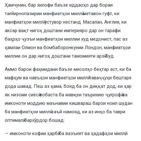
Ҳамчунин, бар хилофи баъзе иддаоҳо дар бораи
тағйирнопазирии манфиатҳои миллӣ метавон гуфт, ки
манфиатҳои миллӣ устувор нестанд. Масалан, Англия, ки
аксар вақт нигоҳ доштани империяро дар он тарафи
баҳрҳо ҷузъи манфиатҳои миллии худ медонист, пас аз
ҳамлаи Олмон ва бомбаборонкунии Лондон, манфиатҳои
миллии он дар нигоҳ доштани тамомияти арзӣ буд.
Аммо барои фаҳмидани баъзе мисолҳо беҳтар аст, ки ба
мафҳум ва навъҳои манфиатҳои миллӣ таваҷҷуҳи бештаре
дода шавад. Пеш аз ҳама, бояд ба он диққат дод, ки ҳар
як низоми сиёсӣ вобаста ба мавқеи таърихию ҷуғрофӣ ва
имконоти моддию маънавии кишвараш барои ноил шудан
ба манфиатҳои миллӣ саъй намояд, ки аз инҳо ба таври
оптималӣ бархӯрдор бошад:
— имконоти кофии ҳарбӣ ба вазъият ва ҳадафҳои миллӣ;