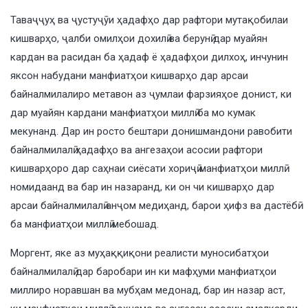
Таваҷҷуҳ ва ҷустуҷӯи ҳадафҳо дар рафтори мутақобилаи
кишварҳо, ҷалби омилҳои дохилӣ ва берунӣ дар муайян
кардан ва расидан ба ҳадаф ё ҳадафҳои дилхоҳ, инчунин
яксон набудани манфиатҳои кишварҳо дар арсаи
байналмилалиро метавон аз ҷумлаи фарзияҳое донист, ки
дар муайян кардани манфиатҳои миллӣ ба мо кумак
мекунанд. Дар ин росто бештари донишмандони равобити
байналмилалӣ ҳадафҳо ва ангезаҳои асосии рафтори
кишварҳоро дар саҳнаи сиёсати хориҷӣ манфиатҳои миллӣ
номидаанд ва бар ин назаранд, ки он чи кишварҳо дар
арсаи байналмилалӣ анҷом медиҳанд, барои ҳифз ва дастёбӣ
ба манфиатҳои миллӣ мебошад.
Моргент, яке аз муҳаққиқони реалисти муносибатҳои
байналмилалӣ дар баробари ин ки мафҳуми манфиатҳои
миллиро норавшан ва мубҳам медонад, бар ин назар аст,