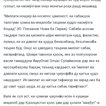
гузошт, ки наомӯхтани онҳо монеъи роҳи рушд мешавад.
“Миллати ношукр ва носипос ҳамонест, ки сабақҳои
талотуми ҷомеа ва инқилоби таърихи худро наомӯхта
бошад” (Ю. Плеханов. Нома ба Париж). Сабаби асосии
тақдири талх ва қисмати шӯри миллатҳои курд, фаластин,
лулиҳо, ки аз давлат ва ҳудуд бенасибанд, беъэтиноӣ ба
таърих буд. Онҳо аз ҳаводису таърихи миллат сабақ
нагирифтанд. Шоири тавонои қазоқ, яке аз поягузорони
васли тамаддуни АвруОсиё Олҷас Сулаймонов дар яке аз
мусоҳибаҳояш барҳақ таъкид кардааст, ки “миллат ва
давлати қазоқ танҳо аз нигоҳи ҷуғрофӣ ба ду қитъа ҷудо
нашудааст. Ин миллат аз нигоҳи тафаккур ва хирад низ ба
ду самт ҷудо шуда, аз ду қитъа сабақ гирифтааст”.
Вале як сол аст, ки ҷомеаи ҷаҳонӣ аз исён ё кушиши
инқилоб дар Қазоқистон ҳоло ҳам дар ҳолати “маҳбут”-и