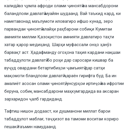
калидӣ, аз ҷумла афроди олами ҷиноятӣ ва мансабдорони
баландпояи давлатӣ муайян шудаанд. Вай таъкид кард, ки
наметавонад маълумоти иловагиро ифшо кунад, зеро
парвандаи ҷиноятӣ алайҳи раҳбарони собиқи Кумитаи
амнияти миллии Қазоқистон амнияти давлатиро таҳти
хатар қарор медиҳанд. Шарҳи муфассали онҳо ҳанӯз
барвақт аст. Ҳадафманду огоҳона таҳия кардани нақшаи
табаддулоти давлатӣ бо роҳи дар саросари кишвар ба
вуҷуд овардани бетартибиҳои ҷамъиятӣ дар сатҳи
мақомоти бландпояи давлатӣ ҷараён гирифта буд. Ба ин
амалиёт асосан олами ҷиноятӣ, унсурҳои иртиҷоӣ ва ифротии
беруна, собиқ мансабдарони маҳкумгардида ва аксаран
зархаридон ҷалб гардиданд.
Тафтиш нишон додааст, ки душманони миллат барои
табаддулот маблағ, таҷҳизот ва тамоми воситаи кориро
пешакӣ таъмин намудаанд.