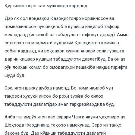
Қирғизистонро кам мушоҳида карданд.
Дар як сол воқеаҳои Қазоқистонро коршиносон ва
ҷомеашиносон чун инқилоб ё кушиши инқилоб тафсир
мекарданд (инқилоб аз табадуллот тафовут дорад). Аммо
сохторҳо ва мақомоти қудратии Қазоқистон комилан
собит карданд, ки воқеаҳои хунини январи соли гузашта
дар ин кишвар кушиши табаддулоти давлатӣ буд. Ва он аз
рӯи лоиҳаи комил бо омодагиҳои пешакӣ ба нақша гирифта
шуда буд.
Оре, ягон шакку шубҳа намонд. Бо номи иқилоб чун
тақозои ҳуқуқи инсон бо роҳи зурӣ ва бо силоҳ
табаддулоти давлатӣ дар амал тарҳрезӣ гардида буд.
Албатта, имрӯз ягон кас зарари Ҷанги якуми ҷаҳониро аз
Шоҳзода Фердинанд тақозо намекунад. Зеро ин танҳо
баҳона буд. Дар кӯшиши табаддулоти давлатии