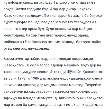
истифодаи силоҳ ва зурӣ, дар Талдиқургон оташзанӣ ва
роҳзанӣ таҳия гардида буд. Агар дар дигар шаҳрҳои
Қазоқистон гирдиҳамоӣ бо тирпарронӣ ва ҳамла ба биноҳо
сурат гирифта бошад, пас дар Мангистау тазоҳурот аз
аввал то охир ором буд. Худи онҳое, ки дар майдон
меистоданд, ба ҳар гуна иғвогарӣ роҳ намедоданд,
майзадагон ё авбошонро пеш мекарданд, ба ғоратгарӣ ва
оташзанй роҳ намедоданд.
Барои амиқтар пайдо кардани омилҳои нооромиҳои
Қазоқистон 50 сол қаблро ёдовар мешавем. Иқтидор ва
тавоноии ҷумҳурии сеюми Иттиҳоди Шӯравӣ — Қазоқистон
аз соли 1973 то 1986 дар аксари нишондиҳандаҳои саноат
ва хоҷагии қишлоқ дар мақоми аввал меистод. Таҷрибаи
саноатчиён ва кашоварзони заминҳои навкорамро дар
Африқо ва Канада меомӯхтанд. Ангиштканони Қазоқистон
дар як сол ба ҳамон миқдор ангишт истеҳсол карданд, ки