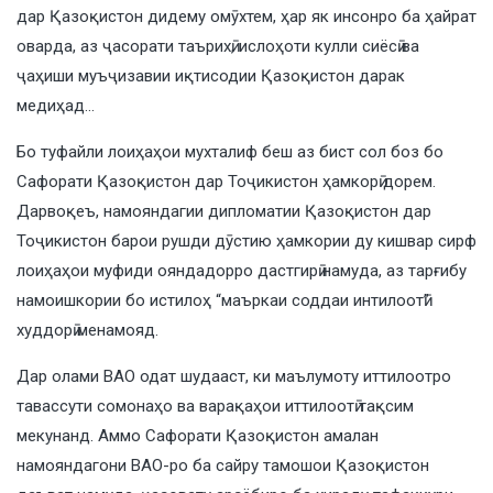
дар Қазоқистон дидему омӯхтем, ҳар як инсонро ба ҳайрат
оварда, аз ҷасорати таърихӣ, ислоҳоти кулли сиёсӣ ва
ҷаҳиши муъҷизавии иқтисодии Қазоқистон дарак
медиҳад…
Бо туфайли лоиҳаҳои мухталиф беш аз бист сол боз бо
Сафорати Қазоқистон дар Тоҷикистон ҳамкорӣ дорем.
Дарвоқеъ, намояндагии дипломатии Қазоқистон дар
Тоҷикистон барои рушди дӯстию ҳамкории ду кишвар сирф
лоиҳаҳои муфиди ояндадорро дастгирӣ намуда, аз тарғибу
намоишкории бо истилоҳ “маъркаи соддаи интилоотӣ”
худдорӣ менамояд.
Дар олами ВАО одат шудааст, ки маълумоту иттилоотро
тавассути сомонаҳо ва варақаҳои иттилоотӣ тақсим
мекунанд. Аммо Сафорати Қазоқистон амалан
намояндагони ВАО-ро ба сайру тамошои Қазоқистон