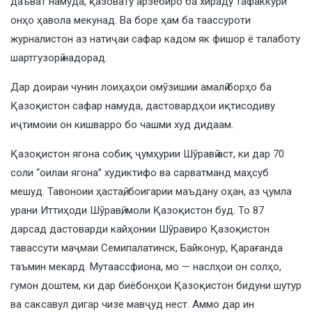
даъват намуда, қазовату арзёбиро ба хираду тафаккури
онҳо ҳавола мекунад. Ва боре ҳам ба таассуроти
журналистон аз натиҷаи сафар кадом як фишор ё талаботу
шартгузорӣ надорад.
Дар доираи чунин лоиҳаҳои омӯзишии амалӣ борҳо ба
Қазоқистон сафар намуда, дастовардҳои иқтисодиву
иҷтимоии он кишварро бо чашми худ дидаам.
Қазоқистон ягона собиқ ҷумҳурии Шӯравӣ аст, ки дар 70
соли “оилаи ягона” худиктифо ва сарватманд маҳсуб
мешуд. Тавоноии ҳастаӣ, боигарии маъдану оҳан, аз ҷумла
урани Иттиҳоди Шӯравӣ, моли Қазоқистон буд. То 87
дарсад дастоварди кайҳонии Шӯравиро Қазоқистон
тавассути маҷмаи Семипалатинск, Байконур, Қарағанда
таъмин мекард. Мутаассфиона, мо — наслҳои он солҳо,
гумон доштем, ки дар биёбонҳои Қазоқистон бидуни шутур
ва саксавул дигар чизе мавҷуд нест. Аммо дар ин