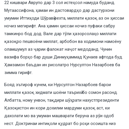
22 кишвари Аврупо дар 3 сол истеҳсол намуда буданд.
Мутаассифона, ҳамаи ин дастовардҳо дар дастурхони
умумии Иттиҳоди Шӯравӣ рехта, миллати қазоқ аз он ҳиссаи
ночиз мегирифт. Ана ҳамин ҳиссаи ночиз пуфаки сабру
тамкинро бод дод. Вале дар тӯли ҳазорсолаҳо миллати
қазоқро пешвоёни миллат, арбобон ва ходимони намоёну
оламшумул аз ҷарии фалокат наҷот медоданд. Чунин
вазифа борҳо бар души Динмуҳаммад Қунаев афтода буд.
Ҳамзамон баъдан ин рисолатро Нурсултон Назарбоев ба
зимма гирифт.
Бояд эътироф кунем, ки Нурсултон Назарбоев барои
миллати қазоқ хидмати шоёни таърихӣ бо сомон расонд.
Албатта, ному унвон, тақдири шӯҳрати нахустпрезиденти
Қазоқистон ин кори дохилии мардуми қазоқ аст, ки
дахолати мо ва умуман машварати беруна аз рӯи одоб
нест. Доктринаи интиқоли қудрат бо роҳи осоишта низ