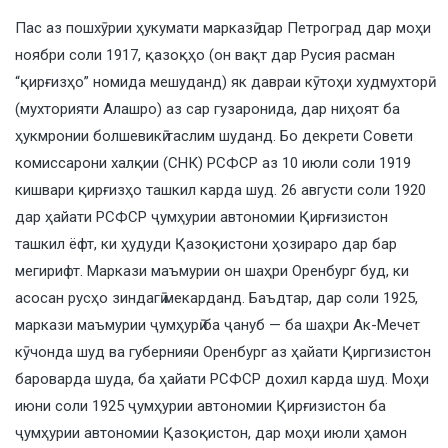
Пас аз пошхӯрии ҳукумати марказӣ дар Петроград дар моҳи
ноябри соли 1917, қазоқҳо (он вақт дар Русия расман
“қирғизҳо” номида мешуданд) як давраи кӯтоҳи худмухторӣ
(мухторияти Алашро) аз сар гузаронида, дар ниҳоят ба
ҳукмронии болшевикӣ таслим шуданд. Бо декрети Совети
комиссарони халқии (СНК) РСФСР аз 10 июли соли 1919
кишвари қирғизҳо ташкил карда шуд. 26 августи соли 1920
дар ҳайати РСФСР ҷумҳурии автономии Қирғизистон
ташкил ёфт, ки ҳудуди Қазоқистони ҳозираро дар бар
мегирифт. Маркази маъмурии он шаҳри Оренбург буд, ки
асосан русҳо зиндагӣ мекарданд. Баъдтар, дар соли 1925,
маркази маъмурии ҷумҳурӣ ба ҷануб — ба шаҳри Ак-Мечет
кӯчонда шуд ва губернияи Оренбург аз ҳайати Қиргизистон
бароварда шуда, ба ҳайати РСФСР дохил карда шуд. Моҳи
июни соли 1925 ҷумҳурии автономии Қирғизистон ба
ҷумҳурии автономии Қазоқистон, дар моҳи июли ҳамон