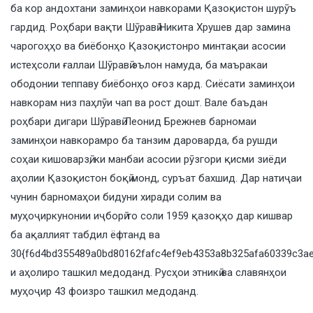
ба кор андохтани заминҳои навкорами Қазоқистон шурӯъ
гардид. Роҳбари вақти Шӯравӣ Никита Хрушев дар замина
чарогоҳҳо ва биёбонҳо Қазоқистонро минтақаи асосии
истеҳсоли ғаллаи Шӯравӣ эълон намуда, ба маъракаи
ободонии теппаву биёбонҳо оғоз кард. Сиёсати заминҳои
навкорам низ паҳлӯи чап ва рост дошт. Вале баъдан
роҳбари дигари Шӯравӣ Леонид Брежнев барномаи
заминҳои навкорамро ба танзим дароварда, ба рушди
соҳаи кишоварзӣ, ки манбаи асосии рӯзгори қисми зиёди
аҳолии Қазоқистон боқӣ монд, суръат бахшид. Дар натиҷаи
чунин барномаҳои бидуни хиради солим ва
муҳоҷиркунонии иҷборӣ то соли 1959 қазоқҳо дар кишвар
ба ақаллият табдил ёфтанд ва
30{f6d4bd355489a0bd80162fafc4ef9eb4353a8b325afa60339c3ae
и аҳолиро ташкил медоданд. Русҳои этникӣ ва славянҳои
муҳоҷир 43 фоизро ташкил медоданд.