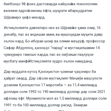
биёбонҳо 98 фоиз дастоварди кайҳонӣ ва технологияи
вазнини ядроӣ озмоиш ёфта, шуҳрати абарқудратии
Шӯравиро ҳифз мекард.
Истиқлолияти давлатиро низ аз Шӯравӣ аз ҳама охир, 16
декабр, пас аз андешаи амиқ ва мушоҳидаи муҳити давр
эълон кард. Бо ибораи шоир ва олими маъруф, профессор
Сафар Абдуллоҳ, қазоқҳо “парад”-и мустақилшавии 14
ҷумҳуриро тамошо карда, пас аз омӯзиши паҳлуҳои
мусбату манфӣ Истиқолияти худро эълон намуданд.
Дар муддати кутоҳ Қазоқистон ҷомеаи ҷаҳониро ба
ҳайрат овард. Дар сӣ соли мустақлият Маҷмӯи маҳсулоти
дохилии Қазоқистон 17 маротиба — аз 11,4 миллиард
доллари соли 1993 то 190 миллиард доллар дар соли 2021
афзоиш ёфт. Муомилоти мол аз 1,5 миллиард доллари соли
1991 то ба 100 миллиард доллар расид. Захираи