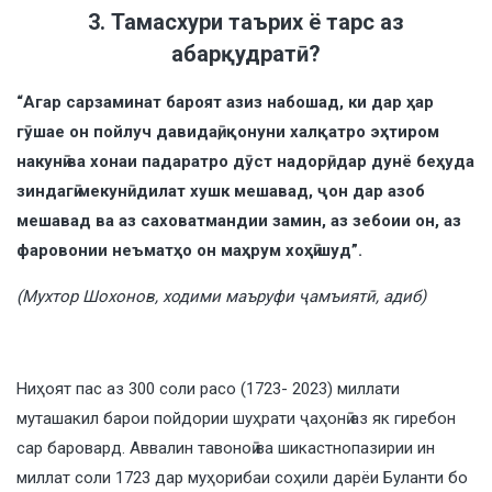
3. Тамасхури таърих ё тарс аз
абарқудратӣ?
“Агар сарзаминат бароят азиз набошад, ки дар ҳар
гӯшае он пойлуч давидаӣ, қонуни халқатро эҳтиром
накунӣ ва хонаи падаратро дӯст надорӣ, дар дунё беҳуда
зиндагӣ мекунӣ: дилат хушк мешавад, ҷон дар азоб
мешавад ва аз саховатмандии замин, аз зебоии он, аз
фаровонии неъматҳо он маҳрум хоҳӣ шуд”.
(Мухтор Шохонов, ходими маъруфи ҷамъиятӣ, адиб)
Ниҳоят пас аз 300 соли расо (1723- 2023) миллати
муташакил барои пойдории шуҳрати ҷаҳонӣ аз як гиребон
сар баровард. Аввалин тавоноӣ ва шикастнопазирии ин
миллат соли 1723 дар муҳорибаи соҳили дарёи Буланти бо