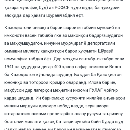
ҳозира мувофиқ буд) аз РСФСР ҷудо шуда, ба ҷумҳурии
алоҳида дар ҳайати Шӯравӣ табдил ёфт.
Қазоқистони онвақта барои шароити табиии муносиб ва
имконоти васеи табиӣ ба яке аз маконҳои бадарғашудагон
ва маҳкумшудагон, инчунин муҳоҷират ё депортатсияи
оммавии миллату халқиятҳои барои ҳукумати Шӯравӣ
номувофиқ табдил ёфт. Дар моҳҳои сентябр-октябри соли
1941 аз ҳудудҳои дигар 400 ҳазор нафар немисҳои Волга
ба Қазоқистон кӯчонида шуданд. Баъдан ба Қазоқистон
юнониҳо ва тоторҳои Қримро оварданд. Илова бар ин,
маҳбусон дар лагерҳои меҳнатии низоми ГУЛАГ ҷойгир
карда шуданд. Ин барномаҳо хусусияти миллӣ ва анъанаҳои
миллии мардуми қазоқро нобуд карда, зери шиори
интарнатсионализми пролетарӣ анъанаву русуми таърихиву
бостонии миллати қазоқ ба таври сунъӣ аз байн бурда шуд.
Садҳо нафар зиёиён, ки барои ин ваҳшиёнати иҷтимоӣ сар