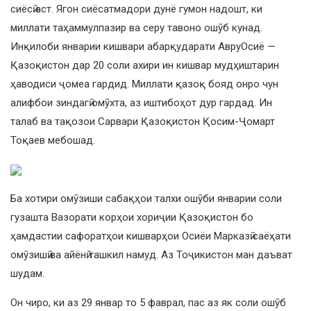
сиёсӣ аст. Ягон сиёсатмадори дунё гумон надошт, ки
миллати таҳаммулпазир ва серу тавоно ошӯб кунад.
Инқилоби январии кишвари абарқударати АвруОсиё —
Қазоқистон дар 20 соли ахири ин кишвар мудҳиштарин
ҳаводиси ҷомеа гардид. Миллати қазоқ бояд онро чун
алифбои зиндагӣ омӯхта, аз иштибоҳот дур гардад. Ин
талаб ва тақозои Сарвари Қазоқистон Қосим-Ҷомарт
Тоқаев мебошад.
Ба хотири омӯзиши сабақҳои талхи ошӯби январии соли
гузашта Вазорати корҳои хориҷии Қазоқистон бо
ҳамдастии сафоратҳои кишварҳои Осиёи Марказӣ саёҳати
омӯзишӣ ва айёнӣ ташкил намуд. Аз Тоҷикистон ман даъват
шудам.
Он чиро, ки аз 29 январ то 5 фаврал, пас аз як соли ошӯб