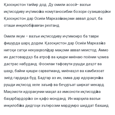
Қазоқистон тағйир дод. Ду омили асосӣ — вазъи
иқтисодиву иҷтимоӣ ва номутаносибии бозори сузишворӣ, ки
Қазоқистон дар Осиёи Марказӣ мақоми аввал дошт, ба
оташи инқилобӣ равған рехтанд.
Омили якум – вазъи иқтисодиву иҷтимоиро ба таври
фишурда шарҳ додем. Қазоқистон дар Осиёи Марказӣ аз
нигоҳи сатҳи некуаҳволӣ дар мақоми аввал меистод. Аммо
ин дастовардҳо ба атроф ва қишри миёнаю поёнии ҷомеа
дастрас набуданд. Фосилаи тафовути рушди деҳот ва
шаҳр, байни қишри сарватманд, миёнаҳол ва камбизоат
зиёд гардида буд. Бадтар аз ин, омма дар идоракунӣ ва
рушди иқтисод хеле заъиф ва беҷуръат ширкат мекард.
Мақомоти идоракунии маҳал аз имконоти иқтисодӣ ва
баҳарбардорӣ аз он қафо монданд. Ин марҳила вазъи
инқилобӣ ва дидгоҳи эътирозии мардумро шиддат бахшид.