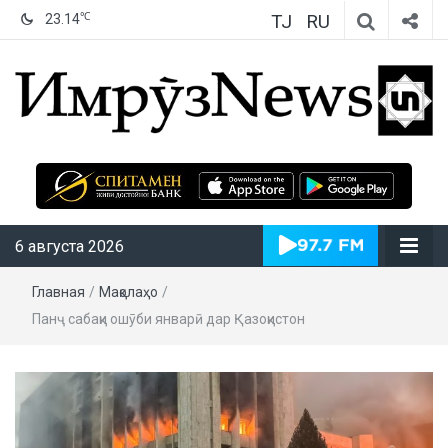
TJ
RU
℃
23.14
ИмрӯзNews
6 августа 2026
Главная
/
Мақолаҳо
/
Панҷ сабақи ошӯби январӣ дар Қазоқистон