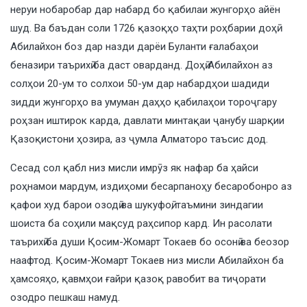
неруи нобаробар дар набард бо қабилаи жунгорҳо айён
шуд. Ва баъдан соли 1726 қазоқҳо таҳти роҳбарии доҳӣ
Абилайхон боз дар назди дарёи Буланти ғалабаҳои
беназири таърихӣ ба даст оварданд. Доҳӣ Абилайхон аз
солҳои 20-ум то солхои 50-ум дар набардҳои шадиди
зидди жунгорҳо ва умуман даҳҳо қабилаҳои тороҷгару
роҳзан иштирок карда, давлати минтақаи ҷанубу шарқии
Қазоқистони ҳозира, аз ҷумла Алматоро таъсис дод.
Сесад сол қабл низ мисли имрӯз як нафар ба ҳайси
роҳнамои мардум, издиҳоми бесарпаноҳу бесаробонро аз
қафои худ барои озодӣ ва шукуфоӣ, таъмини зиндагии
шоиста ба соҳили мақсуд раҳсипор кард. Ин расолати
таърихӣ ба души Қосим-Жомарт Токаев бо осонӣ ва беозор
наафтод. Қосим-Жомарт Токаев низ мисли Абилайхон ба
ҳамсояҳо, қавмҳои ғайри қазоқ равобит ва тиҷорати
озодро пешкаш намуд.