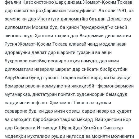
феълии Қазоқистонро шарҳ диҳам. Жомарт-Қосим Токаев
дар сиёсат ва роҳбарӣ шахси тасодуфӣ нест. Аз соли 1991, аз
замоне ки дар Институти дипломатӣ ва баъдан Донишгоҳи
дипломатии Москва буд, ба ҳайси “вундеркинд”-и сиёсӣ
шинохта шуд. Ҳангоми таҳсил дар Академияи дипломатии
Русия Жомарт-Қосим Токаев аллакай чанд модели нави
идоракунии давлат дар шароити гузариш ва авҷи
буҳронҳои сиёсӣ-иқтисодиро таҳия намуда, дар илми
дипломатияи назарияи ширкат дар сиёсати бисёрқутбии
АвруОсиёи бунёд гузошт. Тоқаев исбот кард, ки ба рушди
бомаром равони коммунистии яккаҳизбӣ — фармонфармоии
мутамарказ, диктатураи пойтахт, худсенсории бемаҳдуд
садди инкишоф аст. Ҳамзамон Токаев аз ҷумлаи
сарвароне буд, ки дар мизи созиш, сарфи назар аз қудрат
ва салоҳият, баробариро тақозо мекард. Вай ҳангоми кор
дар Сафорати Иттиҳоди Шӯравӣ дар Хитой ва Сингапур
моделҳои мухталифи рушди иқтисод ва моҳияти моликияти