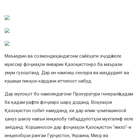
Маъмурин ва созмондиҳандагони сайёҳати эҷодӣ хеле
муассир фоҷиаҳои январии Қазоқистонро ба маърази
умум гузоштанд. Дар ин намоиш сензура ва маҳдудият ва
кушиши пинҳон кардани иттилоот набуд.
Дар мулоқот бо намояндагони Прокуратури гннералӣ қадам
ба қадам рафти фоҷиаро шарҳ доданд. Воқеаҳои
Қазоқистон собит намуданд, ки дар илми ҷомеашиносӣ
ҳануз шаклу навъи инқилобу табаддулотҳои мухталиф хеле
зиёданд. Коршиносон дар фоҷиаҳои Қазоқистон “имзо”-и
инқилобҳои рангаи Гурҷистон, Украина, Миср ва