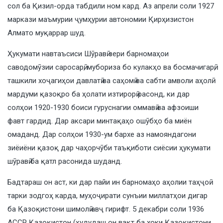
сол ба Қизил-орда табдили ном кард. Аз апрели соли 1927
маркази маъмурии ҷумҳурии автономии Қирҳизистон
Алмато муқаррар шуд.
Ҳукумати навтаъсиси Шӯравӣ зери барномаҳои
саводомӯзии саросарӣ, мубориза бо кулакҳо ва босмачигарӣ,
ташкили хоҷагиҳои давлатӣ ва саҳомӣ ва сабти амволи аҳолӣ
мардуми қазоқро ба ҳолати изтирорӣ расонд, ки дар
солҳои 1920-1930 боиси гуруснагии оммавӣ ва афзоиши
фавт гардид. Дар аксари минтақаҳо ошӯбҳо ба миён
омаданд. Дар солҳои 1930-ум бархе аз намояндагони
зиёиёни қазоқ дар чаҳорчӯби таъқиботи сиёсии ҳукумати
шӯравӣ ба қатл расонида шуданд.
Бадтараш он аст, ки дар пайи ин барномаҳо аҳолии таҳҷоӣ
тарки зодгоҳ карда, муҳоҷирати сунъии миллатҳои дигар
ба Қазоқистони шимолӣ авҷ гирифт. 5 декабри соли 1936
АССР Қазоқистон (ҳудудаш он вақт ба хоки Қазоқистони