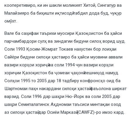
кооперетивиро, ки ин шакли моликият Хитой, Сингапур ва
Малайзияро ба биҳишти иқтисодӣ табдил дода буд, чуқур
омӯхт.
Вале ба саҳифаи таърихи муосири Қазоқоистон ба ҳайси
парчамбардори сулҳ ва зиндагии бидуни силоҳ ворид шуд.
Соли 1993 Қосим-Жомрат Токаев нахустин бор лоиҳаи
Сайёри бидуни силоҳи ҳастаиро ба ҳайси муовини аввали
вазири корҳои хориҷӣ ва соли 1994 чун вазири корҳои
хориҷии Қазоқистон ба ҷомеаи ҷаҳонӣ пешниҳод намуд.
Солҳои 1995 то 2005 дар 18 тадбиру конфронсҳо оид ба
Шартномаи паҳн накардани силоҳи ҳастаӣ фаъолона ширкат
варзид. Соли 1996 дар шаҳри Ню-Йорк ва соли 2005 дар
шаҳри Семипалатинск Аҳдномаи таъсиси минтақаи озод
аз силоҳи ҳастаӣ дар Осиёи Марказӣ (CAWFZ)-ро имзо кард.