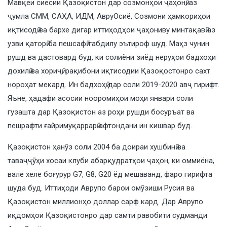
Мавқеи сиёсии Қазоқистон дар созмонҳои ҷаҳонӣ, аз
ҷумла СММ, САҲА, ИДМ, АвруОсиё, Созмони ҳамкориҳои
иқтисодӣ ва бархе дигар иттиҳодҳои ҷаҳониву минтақавӣ аз
узви қаторӣ ба пешсафӣ табдилу эътироф шуд. Маҳз чунин
рушд ва дастовард буд, ки солиёни зиёд неруҳои бадхоҳи
дохилӣ ва хориҷӣ, рақибони иқтисодии Қазоқостонро сахт
нороҳат мекард. Ин бадхоҳӣ дар соли 2019-2020 авҷ гирифт.
Яъне, ҳадафи асосии нооромиҳои моҳи январи соли
гузашта дар Қазоқистон аз роҳи рушди босуръат ва
пешрафти ғайримуқаррарӣ афтондани ин кишвар буд.
Қазоқистон ҳанӯз соли 2004 ба доираи хушбинӣ ва
таваҷҷӯҳи хосаи клуби абарқудратҳои ҷаҳон, ки оммиёна,
вале хеле боғурур G7, G8, G20 ёд мешаванд, фаро гирифта
шуда буд. Иттиҳоди Аврупо барои омӯзиши Русия ва
Қазоқистон миллионҳо доллар сарф кард. Дар Аврупо
иқдомҳои Қазоқистонро дар самти равобити судманди