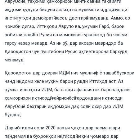
АвруОсиё, таҳкими ҳамкориҳои минтиқавӣ ва тақвияти
иқдоми ҳудуди бидуни аслиҳа ва муҳимоти ядроӣ, рушди
институтҳои демократӣ васеъ дастгирӣ намуданд. Аммо, аз
ҷониби дигар, Иттиҳоди Аврупо ва, умуман Ғарб, барои
робитаи қавӣ бо Русия ва мамолики туркнажод бо чашми
тарсу назар мекард. Аз ин рӯ, дар аксари мавридҳо ба
Қазоқистон чун пуштибони Русия эҳтиёткорона бархӯрд
менамуд.
Қазоқостон дар доираи ИДМ низ муаллиф ё ташаббускори
чанд иқдоми хеле муҳим барои рушди Иттиҳод аст. Аз
ҷумла, ислоҳоти ИДМ, ба сатҳи афзалияток баровардани
ҳамкориҳои иқтисодӣ, ғайрисиёсӣ гардондани иқтисоди
АвруОсиё беҳтарин иқдомҳои даҳ соли охир дар ИДМ
буданд.
Дар ибтидои соли 2020 вазъи ҷаҳон дар пасманзари
пандемия ва буҳронҳои иқтисодӣ зеҳни ҷомеаро дар