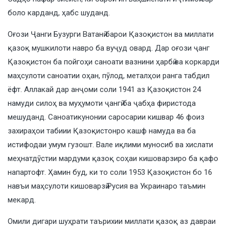
боло карданд, ҳабс шуданд.
Оғози Ҷанги Бузурги Ватанӣ барои Қазоқистон ва миллати
қазоқ мушкилоти навро ба вуҷуд овард. Дар оғози ҷанг
Қазоқистон ба пойгоҳи саноати вазнини ҳарбӣ ва коркарди
маҳсулоти саноатии оҳан, пӯлод, металҳои ранга табдил
ёфт. Аллакай дар анҷоми соли 1941 аз Қазоқистон 24
намуди силоҳ ва муҳумоти ҷангӣ ба ҷабҳа фиристода
мешуданд. Саноатикунонии саросарии кишвар 46 фоиз
захираҳои табиии Қазоқистонро кашф намуда ва ба
истифодаи умум гузошт. Вале иқлими муносиб ва хислати
меҳнатдӯстии мардуми қазоқ соҳаи кишоварзиро ба қафо
напартофт. Ҳамин буд, ки то соли 1953 Қазоқистон бо 16
навъи маҳсулоти кишоварзӣ Русия ва Украинаро таъмин
мекард.
Омили дигари шуҳрати таърихии миллати қазоқ аз давраи