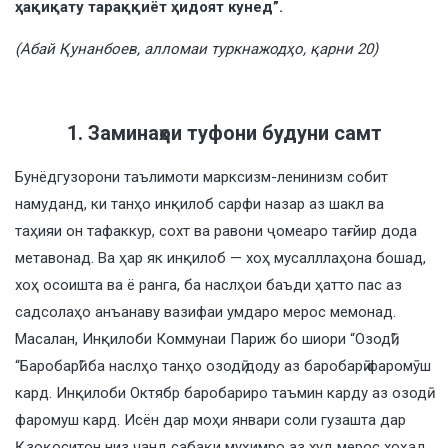
ҳақиқату тараққиёт ҳидоят кунед”.
(Абай Қунанбоев, алломаи туркнажодҳо, қарни 20)
1. Заминаҳои туфони будуни самт
Бунёдгузорони таълимоти марксизм-ленинизм собит
намуданд, ки танҳо инқилоб сарфи назар аз шакл ва
таҳияи он тафаккур, сохт ва равони ҷомеаро тағйир дода
метавонад. Ва ҳар як инқилоб — хоҳ мусалллаҳона бошад,
хоҳ осоишта ва ё ранга, ба наслҳои баъди ҳатто пас аз
садсолаҳо анъанаву вазифаи умдаро мерос мемонад.
Масалан, Инқилоби Коммунаи Париж бо шиори “Озодӣ”,
“Баробарӣ” ба наслҳо танҳо озодӣ доду аз баробарӣ фаромӯш
кард. Инқилоби Октябр баробариро таъмин карду аз озодӣ
фаромуш кард. Исён дар моҳи январи соли гузашта дар
Қзоқоситон низ чанд сабақи муҳимро аз худ мерос хоҳад