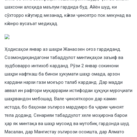
шахсони алоҳида маълум гардида буд. Айён шуд, ки
сӯхторро кӣ гугирд мезанад, кӣ изи ҷиноятро пок мекунад ва
кӣ онро вусаъат медиҳад.
Ҳодисаҳои январ аз шаҳри Жанаозен оғоз гардиданд.
Созмондиҳандагони табаддулот минтиқаҳои заъиф ва
зудбоварро интихоб карданд. Рӯзи 2 январ сокинони
шаҳри нафткаш ба бинои ҳукумати шаҳр омада, арзон
кардани нархи гази моеъро талаб карданд. Дар мадди
аввал ин рафтори муқаррарии истифодаи ҳуқуқи муроҷиати
шаҳрвандон мебошад. Вале ҷинояткорон дар камин
истода, бо баҳонаи эътироз мардумро ба ҷарии ҷиноят
тела доданд. Сенарияи табаддулот хеле моҳирона барои
ҳар як минтақа ва шаҳр мусоид ва мутобиқ гардонда шуд.
Масалан, дар Мангистау эътирози осоишта, дар Алмато