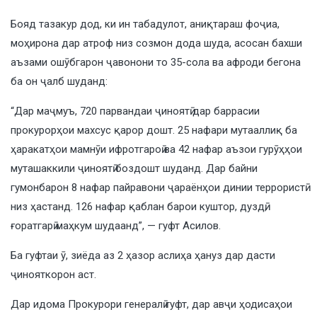
Бояд тазакур дод, ки ин табадулот, аниқтараш фоҷиа,
моҳирона дар атроф низ созмон дода шуда, асосан бахши
аъзами ошӯбгарон ҷавонони то 35-сола ва афроди бегона
ба он ҷалб шуданд:
“Дар маҷмуъ, 720 парвандаи ҷиноятӣ дар баррасии
прокурорҳои махсус қарор дошт. 25 нафари мутааллиқ ба
ҳаракатҳои мамнӯи ифротгароӣ ва 42 нафар аъзои гурӯҳҳои
муташаккили ҷиноятӣ боздошт шуданд. Дар байни
гумонбарон 8 нафар пайравони ҷараёнҳои динии террористӣ
низ ҳастанд. 126 нафар қаблан барои куштор, дуздӣ,
ғоратгарӣ маҳкум шудаанд”, — гуфт Асилов.
Ба гуфтаи ӯ, зиёда аз 2 ҳазор аслиҳа ҳануз дар дасти
ҷинояткорон аст.
Дар идома Прокурори генералӣ гуфт, дар авҷи ҳодисаҳои