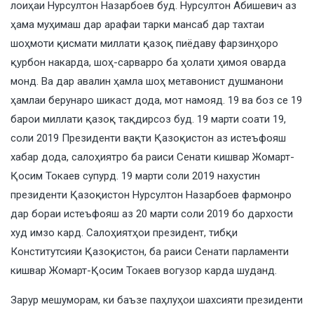
лоиҳаи Нурсултон Назарбоев буд. Нурсултон Абишевич аз
ҳама муҳимаш дар арафаи тарки мансаб дар тахтаи
шоҳмоти қисмати миллати қазоқ пиёдаву фарзинҳоро
қурбон накарда, шоҳ-сарварро ба ҳолати ҳимоя оварда
монд. Ва дар авалин ҳамла шоҳ метавонист душманони
ҳамлаи берунаро шикаст дода, мот намояд. 19 ва боз се 19
барои миллати қазоқ тақдирсоз буд. 19 марти соати 19,
соли 2019 Президенти вақти Қазоқистон аз истеъфояш
хабар дода, салоҳиятро ба раиси Сенати кишвар Жомарт-
Қосим Токаев супурд. 19 марти соли 2019 нахустин
президенти Қазоқистон Нурсултон Назарбоев фармонро
дар бораи истеъфояш аз 20 марти соли 2019 бо дархости
худ имзо кард. Салоҳиятҳои президент, тибқи
Конститутсияи Қазоқистон, ба раиси Сенати парламенти
кишвар Жомарт-Қосим Токаев вогузор карда шуданд.
Зарур мешуморам, ки баъзе паҳлуҳои шахсияти президенти