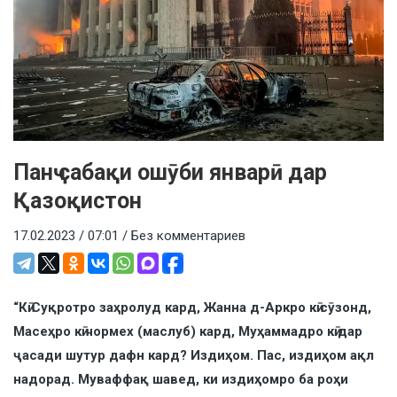
Панҷ сабақи ошӯби январӣ дар
Қазоқистон
17.02.2023 / 07:01 /
Без комментариев
“Кӣ Суқротро заҳролуд кард, Жанна д-Аркро кӣ сӯзонд,
Масеҳро кӣ чормех (маслуб) кард, Муҳаммадро кӣ дар
ҷасади шутур дафн кард? Издиҳом. Пас, издиҳом ақл
надорад. Муваффақ шавед, ки издиҳомро ба роҳи