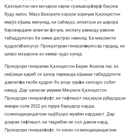
Қазоқистон низ моҷарои нархи сузишворӣ сирф баҳона
буду халос. Маҳз Вазорати корҳои хориҷии Қазоқистон
имрӯз кӯшиш мекунад, ки сабақҳо, иллатҳои аз шарора
баровардани алангаи фоҷиа, хислату раванду равони
табаддулотро ба омма дастрас намояд. Ба мақомоти
қудратӣ, бахсусус Прократураи генералӣ муяссар гардид, ки
қилро моҳирона аз хамир ҷудо кунад.
Прокурори генералии Қазоқистон Берик Асилов пас аз
омӯзиши қариб се ҳазор парванда кӯшиши табаддулоти
давлатӣ ва ғасби қудрат бо роҳи зурӣ ва силоҳро собит
намуд. Дар ҷаласаи умумии Маҷлиси Қазоқистон
Прокурори генералӣ гуфт, ки тафтишот лаҳзаҳои рӯйдодҳои
январи соли 2022-ро пурра барқарор карда,
созмондиҳандагони ошӯбҳоро муайян кардааст. Дар
доираи тафтишот, ки тақрибан як сол давом кард,
Прокурори генералӣ гуфт, то кунун созмондиҳандагони