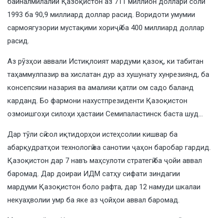
байналмилалии Қазоқистон аз 711 миллион доллари соли
1993 ба 90,9 миллиард доллар расид. Воридоти умумии
сармоягузории мустақими хориҷӣ ба 400 миллиард доллар
расид.
Аз рӯзҳои аввали Истиқлоият мардуми қазоқ, ки табитан
таҳаммулпазир ва хислатан дур аз хушунату хунрезиянд, ба
консепсяии назария ва амалияи қатли ом садо баланд
карданд. Бо фармони нахустпрезиденти Қазоқистон
озмоишгоҳи силоҳи ҳастаии Семипаластинск баста шуд…
Дар тӯли сӣ сол иқтидорҳои истеҳсолии кишвар ба
абарқудратҳои технологӣ ва санотии ҷаҳон баробар гардид.
Қазоқистон дар 7 навъ маҳсулоти стратегӣ ба ҷойи аввал
баромад. Дар доираи ИДМ сатҳу сифати зиндагии
мардуми Қазоқистон боло рафта, дар 12 намуди шкалаи
некуаҳволии умр ба яке аз ҷойҳои аввал баромад.