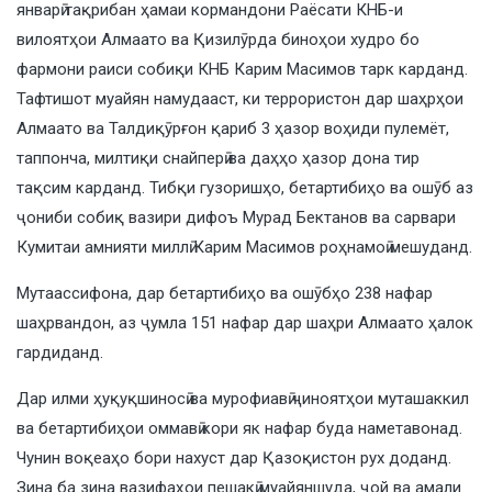
январӣ тақрибан ҳамаи кормандони Раёсати КНБ-и
вилоятҳои Алмаато ва Қизилӯрда биноҳои худро бо
фармони раиси собиқи КНБ Карим Масимов тарк карданд.
Тафтишот муайян намудааст, ки террористон дар шаҳрҳои
Алмаато ва Талдиқӯрғон қариб 3 ҳазор воҳиди пулемёт,
таппонча, милтиқи снайперӣ ва даҳҳо ҳазор дона тир
тақсим карданд. Тибқи гузоришҳо, бетартибиҳо ва ошӯб аз
ҷониби собиқ вазири дифоъ Мурад Бектанов ва сарвари
Кумитаи амнияти миллӣ Карим Масимов роҳнамоӣ мешуданд.
Мутаассифона, дар бетартибиҳо ва ошӯбҳо 238 нафар
шаҳрвандон, аз ҷумла 151 нафар дар шаҳри Алмаато ҳалок
гардиданд.
Дар илми ҳуқуқшиносӣ ва мурофиавӣ ҷиноятҳои муташаккил
ва бетартибиҳои оммавӣ кори як нафар буда наметавонад.
Чунин воқеаҳо бори нахуст дар Қазоқистон рух доданд.
Зина ба зина вазифаҳои пешакӣ муайяншуда, ҷой ва амали