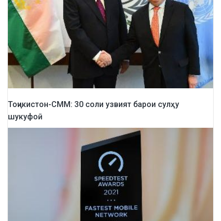
Тоҷикистон-СММ: 30 соли узвият барои сулҳу
шукуфоӣ