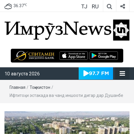
TJ
RU
℃
36.37
ИмрӯзNews
10 августа 2026
Главная
/
Тоҷикистон
/
Ифтитоҳи эстакада ва чанд иншооти дигар дар Душанбе