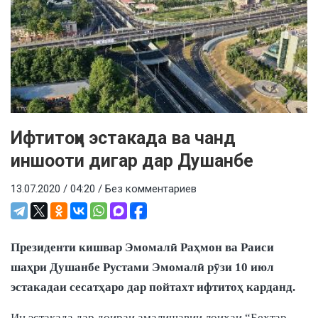
Ифтитоҳи эстакада ва чанд
иншооти дигар дар Душанбе
13.07.2020 / 04:20 /
Без комментариев
Президенти кишвар Эмомалӣ Раҳмон ва Раиси
шаҳри Душанбе Рустами Эмомалӣ рӯзи 10 июл
эстакадаи сесатҳаро дар пойтахт ифтитоҳ карданд.
Ин эстакада дар доираи амалишавии лоиҳаи “Беҳтар