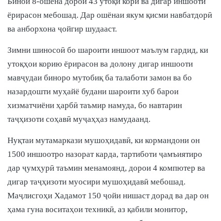
Бинои 8-ошёна дорои 43 утоқи корӣ ва дигар иншооти
ёрирасон мебошад. Дар ошёнаи якум қисми навбатдорӣ
ва анборхона ҷойгир шудааст.
Зимни шиносоӣ бо шароити иншоот маълум гардид, ки
утоқҳои корию ёрирасон ва долону дигар иншооти
мавҷудаи биноро мутобиқ ба талаботи замон ва бо
назардошти муҳайё будани шароити хуб барои
хизматчиёни ҳарбӣ таъмир намуда, бо навтарин
таҷҳизоти соҳавӣ муҷаҳҳаз намудаанд.
Нуқтаи мутамаркази мушоҳидавӣ, ки кормандони он
1500 иншоотро назорат карда, тартиботи ҷамъиятиро
дар ҷумҳурӣ таъмин менамоянд, дорои 4 компютер ва
дигар таҷҳизоти муосири мушоҳидавӣ мебошад.
Маҷлисгоҳи Хадамот 150 ҷойи нишаст дорад ва дар он
ҳама гуна воситаҳои техникӣ, аз қабили монитор,