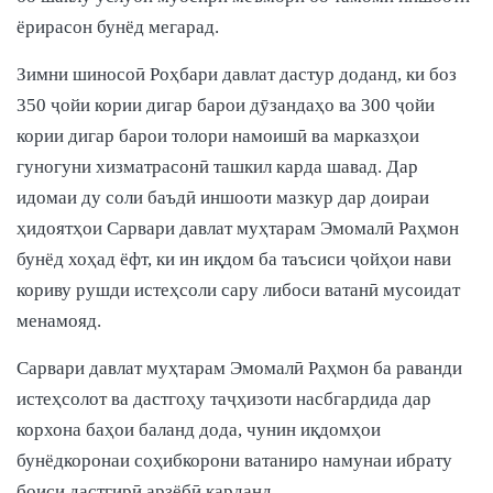
ёрирасон бунёд мегарад.
Зимни шиносоӣ Роҳбари давлат дастур доданд, ки боз
350 ҷойи кории дигар барои дӯзандаҳо ва 300 ҷойи
кории дигар барои толори намоишӣ ва марказҳои
гуногуни хизматрасонӣ ташкил карда шавад. Дар
идомаи ду соли баъдӣ иншооти мазкур дар доираи
ҳидоятҳои Сарвари давлат муҳтарам Эмомалӣ Раҳмон
бунёд хоҳад ёфт, ки ин иқдом ба таъсиси ҷойҳои нави
кориву рушди истеҳсоли сару либоси ватанӣ мусоидат
менамояд.
Сарвари давлат муҳтарам Эмомалӣ Раҳмон ба раванди
истеҳсолот ва дастгоҳу таҷҳизоти насбгардида дар
корхона баҳои баланд дода, чунин иқдомҳои
бунёдкоронаи соҳибкорони ватаниро намунаи ибрату
боиси дастгирӣ арзёбӣ карданд.