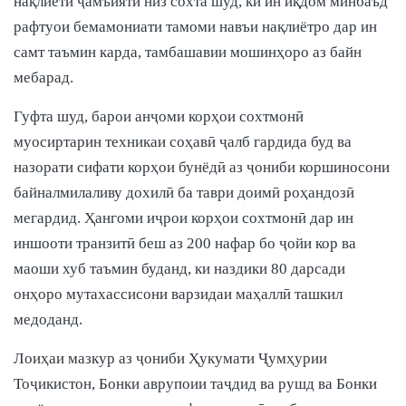
нақлиёти ҷамъиятӣ низ сохта шуд, ки ин иқдом минбаъд
рафтуои бемамониати тамоми навъи нақлиётро дар ин
самт таъмин карда, тамбашавии мошинҳоро аз байн
мебарад.
Гуфта шуд, барои анҷоми корҳои сохтмонӣ
муосиртарин техникаи соҳавӣ ҷалб гардида буд ва
назорати сифати корҳои бунёдӣ аз ҷониби коршиносони
байналмилаливу дохилӣ ба таври доимӣ роҳандозӣ
мегардид. Ҳангоми иҷрои корҳои сохтмонӣ дар ин
иншооти транзитӣ беш аз 200 нафар бо ҷойи кор ва
маоши хуб таъмин буданд, ки наздики 80 дарсади
онҳоро мутахассисони варзидаи маҳаллӣ ташкил
медоданд.
Лоиҳаи мазкур аз ҷониби Ҳукумати Ҷумҳурии
Тоҷикистон, Бонки аврупоии таҷдид ва рушд ва Бонки