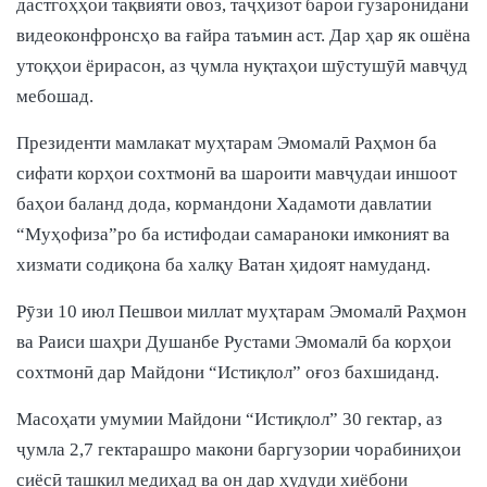
дастгоҳҳои тақвияти овоз, таҷҳизот барои гузаронидани
видеоконфронсҳо ва ғайра таъмин аст. Дар ҳар як ошёна
утоқҳои ёрирасон, аз ҷумла нуқтаҳои шӯстушӯӣ мавҷуд
мебошад.
Президенти мамлакат муҳтарам Эмомалӣ Раҳмон ба
сифати корҳои сохтмонӣ ва шароити мавҷудаи иншоот
баҳои баланд дода, кормандони Хадамоти давлатии
“Муҳофиза”ро ба истифодаи самараноки имконият ва
хизмати содиқона ба халқу Ватан ҳидоят намуданд.
Рӯзи 10 июл Пешвои миллат муҳтарам Эмомалӣ Раҳмон
ва Раиси шаҳри Душанбе Рустами Эмомалӣ ба корҳои
сохтмонӣ дар Майдони “Истиқлол” оғоз бахшиданд.
Масоҳати умумии Майдони “Истиқлол” 30 гектар, аз
ҷумла 2,7 гектарашро макони баргузории чорабиниҳои
сиёсӣ ташкил медиҳад ва он дар ҳудуди хиёбони