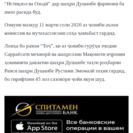
“Истиқлол ва Озодӣ” дар шаҳри Душанбе фармоиш ба
имзо расида буд.
Озмуни мазкур 11 марти соли 2020 аз ҷониби аъзои
комиссия ва мутахассисони соҳа ҷамъбаст гардид.
Лоиҳа бо рамзи “Тоҷ”, ки аз ҷониби гурӯҳи эҷодии
Сарраёсати меъморӣ ва шаҳрсозии Мақомоти иҷроияи
ҳокимияти давлатии шаҳри Душанбе таҳти роҳбарии
Раиси шаҳри Душанбе Рустами Эмомалӣ таҳия гардид,
бо гирифтани 45 хол сазовори ҷойи якум шуд.