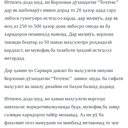
Иттилоъ дода шуд, ки Корхонаи дӯзандагии “Тоҷтекс”
дар як шабонарӯз имкон дорад то 20 ҳазор адад сару
либоси гуногунро истеҳсол карда, дар маҷмӯъ, дар як
моҳ аз 250 то 500 ҳазор дона либосро омода ва ба
харидорон пешниҳод намояд. Дар маҷмӯъ, корхона
тавлиди бештар аз 50 навъи маҳсулотро роҳандозӣ
кардааст, ки мувофиқ ба талаботи ҷаҳонӣ истеҳсол
мегардад.
Дар ҳамин ҷо Сарвари давлат бо маҳсулоти ниҳоии
Корхонаи дӯзандагии “Тоҷтекс” шинос шуда, ба сифати
маҳсулот ва шаклу дизайни он баҳои баланд доданд.
Иттилоъ дода шуд, ки ҳамаи маҳсулоти коргоҳи
навтаъсис воридотивазкунанда буда, мувофиқ ба завқу
салиқаи харидорон тайёр мешавад. Аз ин рӯ ба
фаъолият оғоз намудани он минбаъд метавонад то ҷое