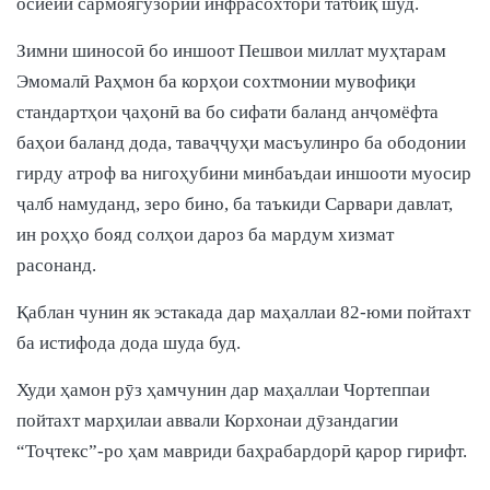
осиёии сармоягузории инфрасохторӣ татбиқ шуд.
Зимни шиносоӣ бо иншоот Пешвои миллат муҳтарам
Эмомалӣ Раҳмон ба корҳои сохтмонии мувофиқи
стандартҳои ҷаҳонӣ ва бо сифати баланд анҷомёфта
баҳои баланд дода, таваҷҷуҳи масъулинро ба ободонии
гирду атроф ва нигоҳубини минбаъдаи иншооти муосир
ҷалб намуданд, зеро бино, ба таъкиди Сарвари давлат,
ин роҳҳо бояд солҳои дароз ба мардум хизмат
расонанд.
Қаблан чунин як эстакада дар маҳаллаи 82-юми пойтахт
ба истифода дода шуда буд.
Худи ҳамон рӯз ҳамчунин дар маҳаллаи Чортеппаи
пойтахт марҳилаи аввали Корхонаи дӯзандагии
“Тоҷтекс”-ро ҳам мавриди баҳрабардорӣ қарор гирифт.