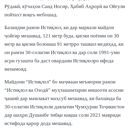
Рӯдакӣ, кӯчаҳои Саид Носир, Ҳабиб Аҳрорӣ ва Ойгули
пойтахт воқеъ мебошад.
Баландии рамзи Истиқлол, ки дар маркази майдон
ҷойгир мешавад, 121 метр буда, қисми поёнии он 30
метр ва қисми болоиаш 91 метрро ташкил медиҳад, ки
он рамзи 30-солагии Истиқлол ва дар соли 1991-уми
асри гузашта ба даст овардани Истиқлолро ифода
менамояд.
Майдони “Истиқлол” бо маҷмааи меъмории рамзи
“Истиқлол ва Озодӣ” муҳташамтарин иншооти асосии
ҷашнӣ дар мамлакат маҳсуб мешавад, ки бахшида ба
30-солагии Истиқлоли давлатии Ҷумҳурии Тоҷикистон
дар шаҳри Душанбе тибқи нақша соли 2021 мавриди
истифода қарор дода мешавад.