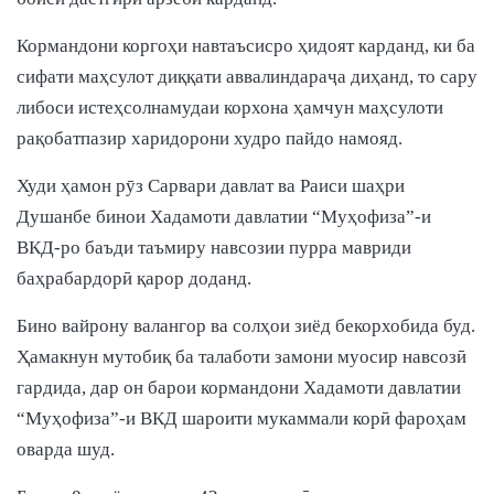
Кормандони коргоҳи навтаъсисро ҳидоят карданд, ки ба
сифати маҳсулот диққати аввалиндараҷа диҳанд, то сару
либоси истеҳсолнамудаи корхона ҳамчун маҳсулоти
рақобатпазир харидорони худро пайдо намояд.
Худи ҳамон рӯз Сарвари давлат ва Раиси шаҳри
Душанбе бинои Хадамоти давлатии “Муҳофиза”-и
ВКД-ро баъди таъмиру навсозии пурра мавриди
баҳрабардорӣ қарор доданд.
Бино вайрону валангор ва солҳои зиёд бекорхобида буд.
Ҳамакнун мутобиқ ба талаботи замони муосир навсозӣ
гардида, дар он барои кормандони Хадамоти давлатии
“Муҳофиза”-и ВКД шароити мукаммали корӣ фароҳам
оварда шуд.