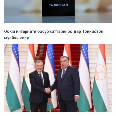
Ookla интернети босуръаттаринро дар Тоҷикистон
муайян кард