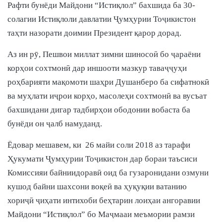
Рафти бунёди Майдони “Истиқлол” бахшида ба 30-
солагии Истиқлоли давлатии Ҷумҳурии Тоҷикистон
таҳти назорати доимии Президент қарор дорад.
Аз ин рӯ, Пешвои миллат зимни шиносоӣ бо ҷараёни
корҳои сохтмонӣ дар иншооти мазкур таваҷҷуҳи
роҳбарияти мақомоти шаҳри Душанберо ба сифатнокӣ
ва муҳлати иҷрои корҳо, масолеҳи сохтмонӣ ва вусъат
бахшидани дигар тадбирҳои ободонии вобаста ба
бунёди он ҷалб намуданд.
Ёдовар мешавем, ки 26 майи соли 2018 аз тарафи
Ҳукумати Ҷумҳурии Тоҷикистон дар бораи таъсиси
Комиссияи байниидоравӣ оид ба гузаронидани озмуни
кушод байни шахсони воқеӣ ва ҳуқуқии ватанию
хориҷӣ ҷиҳати интихоби беҳтарин лоиҳаи ангоравии
Майдони “Истиқлол” бо Маҷмааи меъмории рамзи