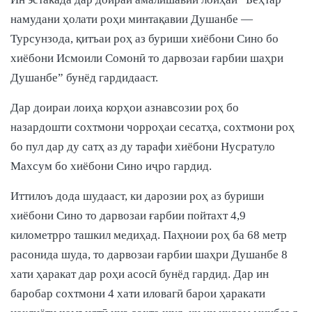
намудани ҳолати роҳи минтақавии Душанбе —
Турсунзода, қитъаи роҳ аз буриши хиёбони Сино бо
хиёбони Исмоили Сомонӣ то дарвозаи ғарбии шаҳри
Душанбе” бунёд гардидааст.
Дар доираи лоиҳа корҳои азнавсозии роҳ бо
назардошти сохтмони чорроҳаи сесатҳа, сохтмони роҳ
бо пул дар ду сатҳ аз ду тарафи хиёбони Нусратуло
Махсум бо хиёбони Сино иҷро гардид.
Иттилоъ дода шудааст, ки дарозии роҳ аз буриши
хиёбони Сино то дарвозаи ғарбии пойтахт 4,9
километрро ташкил медиҳад. Паҳноии роҳ ба 68 метр
расонида шуда, то дарвозаи ғарбии шаҳри Душанбе 8
хати ҳаракат дар роҳи асосӣ бунёд гардид. Дар ин
баробар сохтмони 4 хати иловагӣ барои ҳаракати