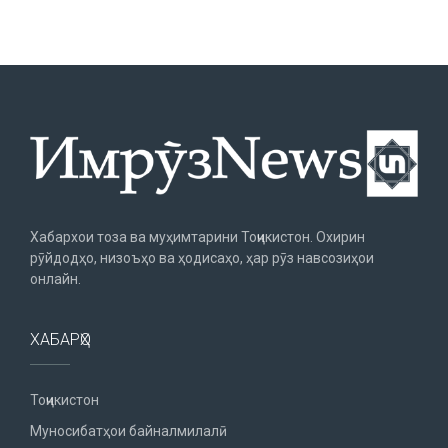
Хабархои тоза ва муҳимтарини Тоҷикистон. Охирин
рӯйдодҳо, низоъҳо ва ҳодисаҳо, ҳар рӯз навсозиҳои
онлайн.
ХАБАРҲО
Тоҷикистон
Муносибатҳои байналмилалӣ