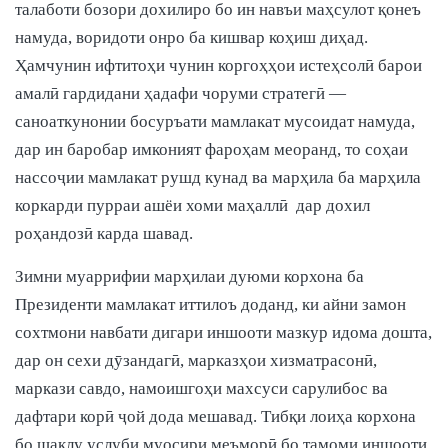
талаботи бозори дохилиро бо ин навъи маҳсулот қонеъ
намуда, воридоти онро ба кишвар коҳиш диҳад.
Ҳамчунин ифтитоҳи чунин коргоҳҳои истеҳсолӣ барои
амалӣ гардидани ҳадафи чоруми стратегӣ —
саноаткунонии босуръати мамлакат мусоидат намуда,
дар ин баробар имконият фароҳам меоранд, то соҳаи
нассоҷии мамлакат рушд кунад ва марҳила ба марҳила
коркарди пурраи ашёи хоми маҳаллӣ дар дохил
роҳандозӣ карда шавад.
Зимни муаррифии марҳилаи дуюми корхона ба
Президенти мамлакат иттилоъ доданд, ки айни замон
сохтмони навбати дигари иншооти мазкур идома дошта,
дар он сехи дӯзандагӣ, марказҳои хизматрасонӣ,
маркази савдо, намоишгоҳи махсуси сарулибос ва
дафтари корӣ ҷой дода мешавад. Тибқи лоиҳа корхона
бо шаклу услуби муосири меъморӣ бо тамоми иншооти