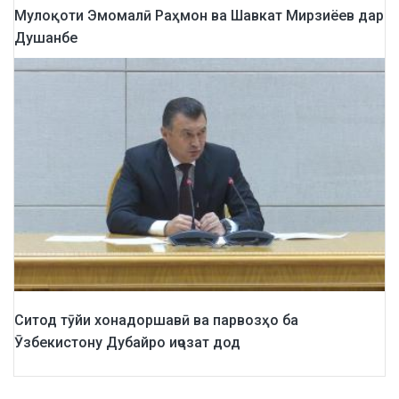
Мулоқоти Эмомалӣ Раҳмон ва Шавкат Мирзиёев дар
Душанбе
Ситод тӯйи хонадоршавӣ ва парвозҳо ба
Ӯзбекистону Дубайро иҷозат дод