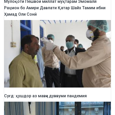
Мулоқоти Пешвои миллат муҳтарам Эмомалӣ
Раҳмон бо Амири Давлати Қатар Шайх Тамим ибни
Ҳамад Оли Сонӣ
Суғд: ҳушдор аз мавҷи дуввуми пандемия