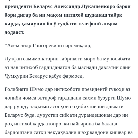
президенти Беларус Александр Лукашенкоро барои
бори дигар ба ин мақом интихоб шуданаш табрк
карда, ҳамчунин бо ӯ суҳбати телефонӣ анҷом
додааст.
“Александр Григоревичи гиромиқадр,
Лутфан самимонатарин табрикоти моро ба муносибати
аз нав интихоб гардиданатон ба маснади давлатии олии
Ҷумҳурии Беларус қабул фармоед.
Fолибияти Шумо дар интихоботи президентӣ гувоҳи аз
ҷониби ҷомеа эътироф гардидани саҳми бузурги Шумо
дар рушду таҳкими асосҳои соҳибихтиёрии давлати
Беларус буда, дурустии сиёсати дурандешонаи дар ин
роҳ интихобкардаатонро, ки пайгирона ба баланд
бардоштани сатҳи некӯаҳволии шаҳрвандони кишвар ва