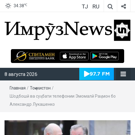
TJ
RU
℃
34.38
ИмрӯзNews
8 августа 2026
Главная
/
Тоҷикистон
/
Шодбошӣ ва суҳбати телефонии Эмомалӣ Раҳмон бо
Александр Лукашенко