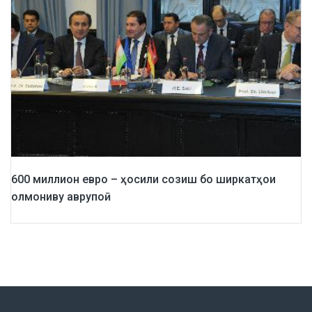
600 миллион евро – ҳосили созиш бо ширкатҳои
олмониву аврупоӣ