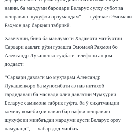
навин, ба мардуми бародари Беларус сулҳу субот ва
пешравию шукуфоӣ орзумандам”, — гуфтааст Эмомалӣ
Раҳмон дар барқияи табрикӣ.
Ҳамчунин, бино ба маълумоти Хадамоти матбуотии
Сарвари давлат, рӯзи гузашта Эмомалӣ Раҳмон бо
Александр Лукашенко суҳбати телефонӣ анҷом
додааст:
“Сарвари давлати мо муҳтарам Александр
Лукашенкоро ба муносибати аз нав интихоб
гардиданаш ба маснади олии давлатии Ҷумҳурии
Беларус самимона табрик гуфта, ба ӯ сиҳатмандии
комилу комёбиҳои навин бар нафъи пешравию
шукуфоии минбаъдаи мардуми дӯсти Беларус орзу
намуданд”, — хабар дод манбаъ.