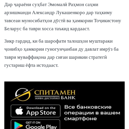
Дар ҷараёни суҳбат Эмомалӣ Раҳмон саҳми
арзишманди Александр Лукашенкоро дар таҳкиму
тавсеаи муносибатҳои дӯстӣ ва ҳамкории Тоҷикистону
Беларус ба таври хосса таъкид кардааст.
Зикр гардид, ки ба шарофати талошҳои муштараки
ҷонибҳо ҳамкории гуногунҷанбаи ду давлат имрӯз ба
таври муваффақона дар сиғаи шарикии стратегӣ
густариш ёфта истодааст.