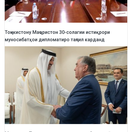
Тоҷикистону Маҷористон 30-солагии истиқрори
муносибатҳои дипломатиро таҷлил карданд