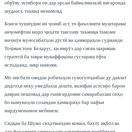
обрӯву эътибори он дар арсаи байналмилалӣ нигаронда
шудааст, таъкид менамояд.
Боиси хушнудии ин ҷониб аст, то фаъолияти муштараки
анҷомёфтаи моро ҷиҳати тавсеаву таъмиқи тамоми
маҷмӯи муносибатҳои дӯстӣ ва ҳамкориҳои судманди
Тоҷикистону Беларус, ки имрӯз дар сиғаи шарикии
стратегӣ ба таври муваффақона густариш ёфта
истодаанд, зикр намоям.
Мо нисбати ояндаи робитаҳои гуногунҷанбаи ду давлат
дидгоҳи неку умедбахш дошта, вазифаи асосиро барои
давраи пешомад дар ғанигардонии самарабахши онҳо
бо намунаҳои созандаи ҳамкориҳо бар нафъи
мардумонамон мебинем.
Сидқан ба Шумо сиҳатмандии комил, бахту иқбол ва
дар фаъолияти сермасъули давлатиатон комёбиҳои