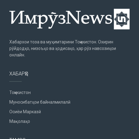
Хабархои тоза ва муҳимтарини Тоҷикистон. Охирин
рӯйдодҳо, низоъҳо ва ҳодисаҳо, ҳар рӯз навсозиҳои
онлайн.
ХАБАРҲО
Тоҷикистон
Муносибатҳои байналмилалӣ
Осиёи Марказӣ
Мақолаҳо