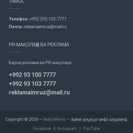
ТАМОС
Телефон:
+992 (93) 103-7777
Почта:
reklamaimruz@mail.ru
PR-МАҚОЛАҲО ВА РЕКЛАМА
Барои реклама ва PR-мақолаҳо:
+992 93 100 7777
+992 93 103 7777
reklamaimruz@mail.ru
Copyright © 2026 —
ИмрӯзNews
— Ҳама ҳуқуқҳо ҳифз шудаанд.
Facebook
|
Instagram
|
YouTube