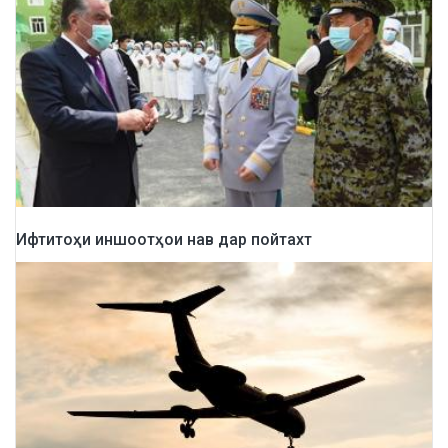
Ифтитоҳи иншоотҳои нав дар пойтахт