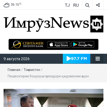
TJ
RU
℃
36.16
ИмрӯзNews
9 августа 2026
Главная
/
Тоҷикистон
/
Пешвозгирии бошукуҳи ҷоизадори қаҳрамонии ҷаҳон