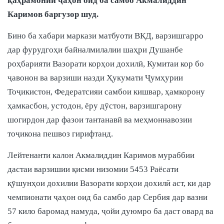
қаҳрамонии ҷаҳон оид ба самбо Акмалиддин
Каримов баргузор шуд.
Бино ба хабари маркази матбуоти ВКД, варзишгарро
дар фурудгоҳи байналмилалии шаҳри Душанбе
роҳбарияти Вазорати корҳои дохилӣ, Кумитаи кор бо
ҷавонон ва варзиши назди Ҳукумати Ҷумҳурии
Тоҷикистон, Федератсияи самбои кишвар, ҳамкорону
ҳамкасбон, устодон, ёру дӯстон, варзишгарону
шогирдон дар фазои тантанавӣ ва меҳмоннавозии
тоҷикона пешвоз гирифтанд.
Лейтенанти калон Акмалиддин Каримов мураббии
дастаи варзишии қисми низомии 5453 Раёсати
қӯшунҳои дохилии Вазорати корҳои дохилӣ аст, ки дар
чемпионати ҷаҳон оид ба самбо дар Сербия дар вазни
57 кило баромад намуда, ҷойи дуюмро ба даст овард ва