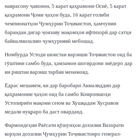
наврасону ҷавонон, 5 карат қаҳрамони Осиё, 5 карат
қаҳрамони Ҷоми ҷаҳон буда, 16 карат ғолиби
чемпионатҳои Ҷумҳурии Тоҷикистон, ҳамчунин
барандаи дигар ҷоизаву мақомҳои ифтихорӣ дар сатҳи
байналмилалию ҷумҳуриявӣ мебошад.
Номбурда Устоди шоистаи варзиши Тоҷикистон оид ба
гӯштини самбо буда, ҳамзамон шогирдони зиёдеро дар
ин риштаи варзиш тарбия менамояд.
Ёдрас мешавем, ки дар баробари Акмалиддин дар
қаҳрамонии ҷаҳон оид ба самбо Комроншоҳи
Устопириён мақоми сеюм ва Хушқадам Хусравов
медали нуқраро ба даст оварданд.
Фармондеҳии Раёсати қӯшунҳои дохилии Вазорати
корҳои дохилии Ҷумҳурии Тоҷикистонро генерал-