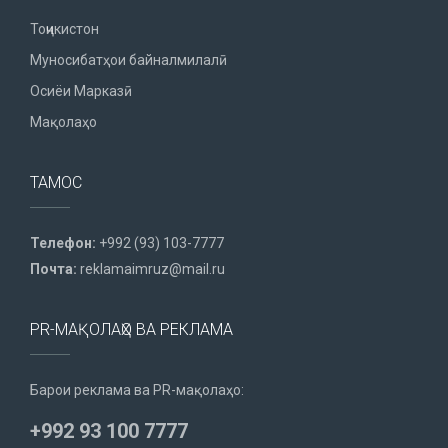
Тоҷикистон
Муносибатҳои байналмилалӣ
Осиёи Марказӣ
Мақолаҳо
ТАМОС
Телефон:
+992 (93) 103-7777
Почта:
reklamaimruz@mail.ru
PR-МАҚОЛАҲО ВА РЕКЛАМА
Барои реклама ва PR-мақолаҳо:
+992 93 100 7777