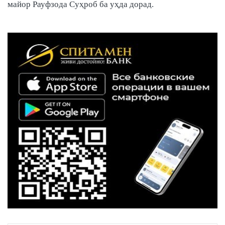
майор Рауфзода Суҳроб ба уҳда дорад.