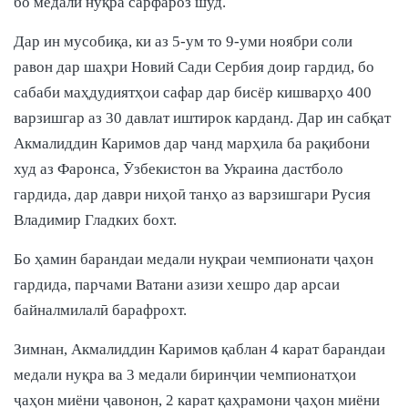
бо медали нуқра сарфароз шуд.
Дар ин мусобиқа, ки аз 5-ум то 9-уми ноябри соли
равон дар шаҳри Новий Сади Сербия доир гардид, бо
сабаби маҳдудиятҳои сафар дар бисёр кишварҳо 400
варзишгар аз 30 давлат иштирок карданд. Дар ин сабқат
Акмалиддин Каримов дар чанд марҳила ба рақибони
худ аз Фаронса, Ӯзбекистон ва Украина дастболо
гардида, дар даври ниҳоӣ танҳо аз варзишгари Русия
Владимир Гладких бохт.
Бо ҳамин барандаи медали нуқраи чемпионати ҷаҳон
гардида, парчами Ватани азизи хешро дар арсаи
байналмилалӣ барафрохт.
Зимнан, Акмалиддин Каримов қаблан 4 карат барандаи
медали нуқра ва 3 медали биринҷии чемпионатҳои
ҷаҳон миёни ҷавонон, 2 карат қаҳрамони ҷаҳон миёни