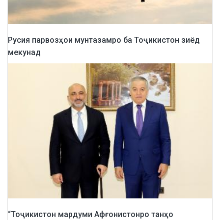
Русия парвозҳои мунтазамро ба Тоҷикистон зиёд
мекунад
“Тоҷикистон мардуми Афғонистонро танҳо