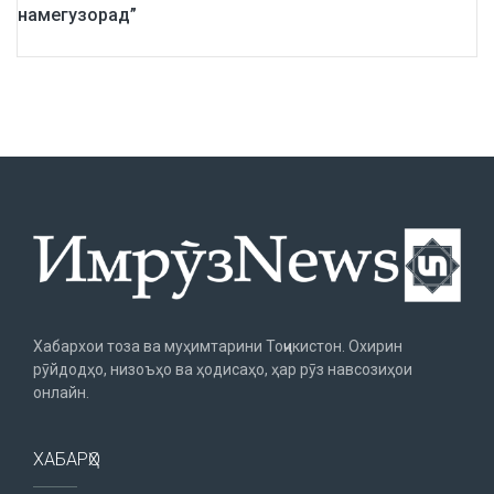
намегузорад”
Хабархои тоза ва муҳимтарини Тоҷикистон. Охирин
рӯйдодҳо, низоъҳо ва ҳодисаҳо, ҳар рӯз навсозиҳои
онлайн.
ХАБАРҲО