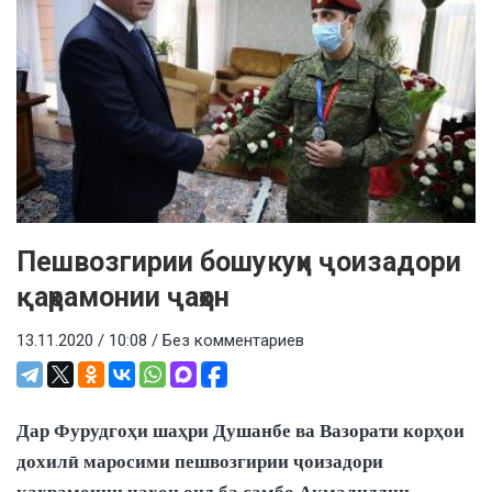
Пешвозгирии бошукуҳи ҷоизадори
қаҳрамонии ҷаҳон
13.11.2020 / 10:08 /
Без комментариев
Дар Фурудгоҳи шаҳри Душанбе ва Вазорати корҳои
дохилӣ маросими пешвозгирии ҷоизадори