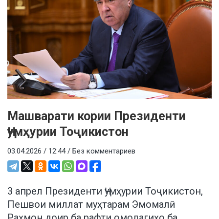
Машварати кории Президенти
Ҷумҳурии Тоҷикистон
03.04.2026 / 12:44 /
Без комментариев
3 апрел Президенти Ҷумҳурии Тоҷикистон,
Пешвои миллат муҳтарам Эмомалӣ
Раҳмон доир ба рафти омодагиҳо ба