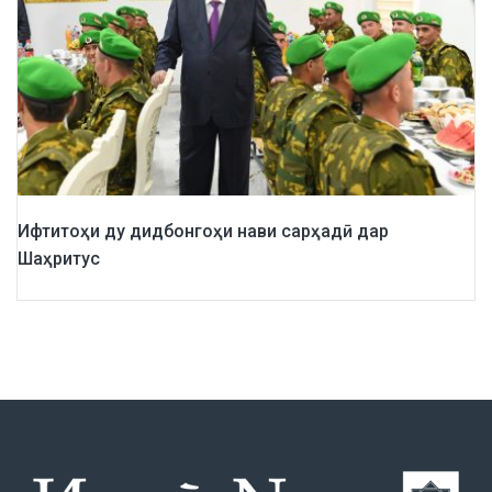
Ифтитоҳи ду дидбонгоҳи нави сарҳадӣ дар
Шаҳритус