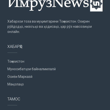
Хабархои тоза ва муҳимтарини Тоҷикистон. Охирин
рӯйдодҳо, низоъҳо ва ҳодисаҳо, ҳар рӯз навсозиҳои
онлайн.
ХАБАРҲО
Тоҷикистон
Муносибатҳои байналмилалӣ
Осиёи Марказӣ
Мақолаҳо
ТАМОС