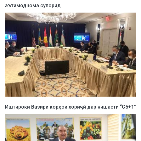
эътимоднома супорид
Иштироки Вазири корҳои хориҷӣ дар нишасти “С5+1”