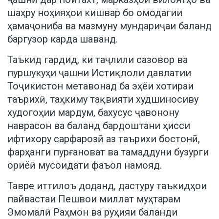
шаҳру ноҳияҳои кишвар бо омодагии
ҳамаҷониба ва мазмуну мундариҷаи баланд
баргузор карда шаванд.
Таъкид гардид, ки таҷлили сазовор ва
пуршукуҳи ҷашни Истиқлоли давлатии
Тоҷикистон метавонад ба эҳёи хотираи
таърихӣ, таҳкиму тақвияти худшиносиву
худогоҳии мардум, бахусус ҷавонону
наврасон ва баланд бардоштани ҳисси
ифтихору сарфарозӣ аз таърихи бостонӣ,
фарҳанги пурғановат ва тамаддуни бузурги
ориёӣ мусоидати фаъол намояд.
Тавре иттилоъ доданд, дастуру таъкидҳои
пайвастаи Пешвои миллат муҳтарам
Эмомалӣ Раҳмон ва руҳияи баланди