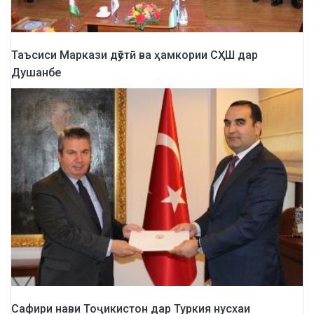
Таъсиси Маркази дӯстӣ ва ҳамкории СҲШ дар
Душанбе
Сафири нави Тоҷикистон дар Туркия нусхаи