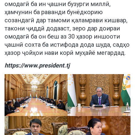
омодагӣ ба ин ҷашни бузурги миллӣ,
ҳамчунин ба раванди бунёдкорию
созандагӣ дар тамоми қаламрави кишвар,
такони ҷиддӣ додааст, зеро дар доираи
омодагӣ ба он беш аз 30 ҳазор иншооти
ҷашнӣ сохта ба истифода дода шуда, садҳо
ҳазор ҷойҳои нави корӣ муҳайё мегардад.
https://www.president.tj