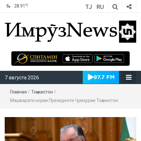
TJ
RU
℃
28.91
ИмрӯзNews
7 августа 2026
Главная
/
Тоҷикистон
/
Машварати кории Президенти Ҷумҳурии Тоҷикистон