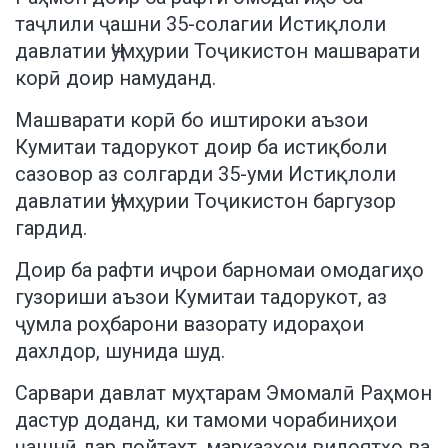
таҷлили ҷашни 35-солагии Истиқлоли
давлатии Ҷумҳурии Тоҷикистон машварати
корӣ доир намуданд.
Машварати корӣ бо иштироки аъзои
Кумитаи тадорукот доир ба истиқболи
сазовор аз солгарди 35-уми Истиқлоли
давлатии Ҷумҳурии Тоҷикистон баргузор
гардид.
Доир ба рафти иҷрои барномаи омодагиҳо
гузориши аъзои Кумитаи тадорукот, аз
ҷумла роҳбарони вазорату идораҳои
дахлдор, шунида шуд.
Сарвари давлат муҳтарам Эмомалӣ Раҳмон
дастур доданд, ки тамоми чорабиниҳои
ҷашнӣ дар пойтахт, марказҳои вилоятҳо ва