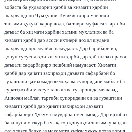
вобаста ба уҳдадории ҳарбӣ ва хизмати ҳарбии
шаҳрвандони Ҷумҳурии Тоҷикистонро мавриди
танзими ҳуқуқӣ қарор дода, ба таври муфассал тартиби
даъват ба хизмати ҳарбии ҳатмии муҳлатнок ва ба
хизмати ҳарбӣ дар асоси ихтиёрӣ дохил шудани
шаҳрвандонро муайян намудааст. Дар баробари ин,
қонун хусусиятҳои хизмати ҳарбӣ дар ҳайати захираҳои
даъвати сафарбариро пешбинӣ намудааст. Хизмати
ҳарбӣ дар ҳайати захираҳои даъвати сафарбарӣ бо
гузаштани ҷамъомади якмоҳа ва супоридани маблағ ба
суратҳисоби махсус ташкил ва гузаронида мешавад.
Андозаи маблағ, тартиби супоридани он ва гузаштани
хизмати ҳарбӣ дар ҳайати захираҳои даъвати
сафарбариро Ҳукумат муқаррар менамояд. Дар иртибот
ба қонуни мазкур ба як қатор қонунҳои танзимкунандаи
фаъолияти бархе аз мақомоти ҳифзи ҳуқуқ илова ворид