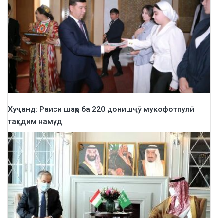
Хуҷанд: Раиси шаҳр ба 220 донишҷӯ мукофотпулӣ
тақдим намуд