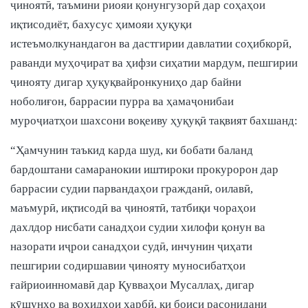
ҷиноятӣ, таъмини риояи қонунгузорӣ дар соҳаҳои
иқтисодиёт, бахусус ҳимояи ҳуқуқи
истеъмолкунандагон ва дастгирии давлатии соҳибкорӣ,
раванди муҳоҷират ва ҳифзи сиҳатии мардум, пешгирии
ҷинояту дигар ҳуқуқвайронкуниҳо дар байни
ноболиғон, баррасии пурра ва ҳамаҷонибаи
муроҷиатҳои шахсони воқеиву ҳуқуқӣ тақвият бахшанд:
“Ҳамчунин таъкид карда шуд, ки бобати баланд
бардоштани самаранокии иштироки прокуророн дар
баррасии судии парвандаҳои гражданӣ, оилавӣ,
маъмурӣ, иқтисодӣ ва ҷиноятӣ, татбиқи чораҳои
дахлдор нисбати санадҳои судии хилофи қонун ва
назорати иҷрои санадҳои судӣ, инчунин ҷиҳати
пешгирии содиршавии ҷинояту муносибатҳои
ғайриоинномавӣ дар Қувваҳои Мусаллаҳ, дигар
қӯшунҳо ва воҳидҳои ҳарбӣ, ки боиси расонидани