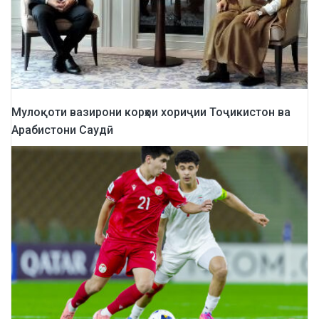
Мулоқоти вазирони корҳои хориҷии Тоҷикистон ва
Арабистони Саудӣ