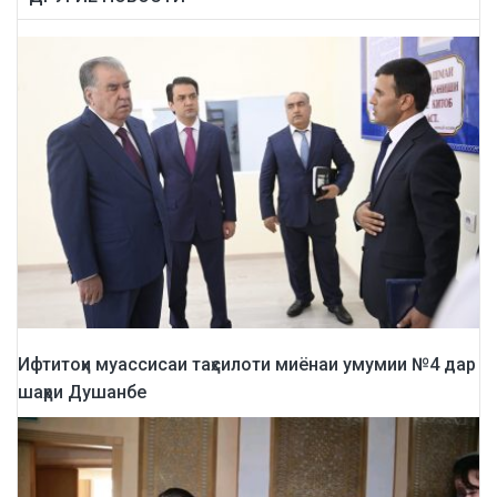
Ифтитоҳи муассисаи таҳсилоти миёнаи умумии №4 дар
шаҳри Душанбе