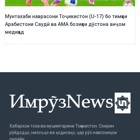
Мунтахаби наврасони Тоҷикистон (U-17) бо тимҳои
Арабистони Саудӣ ва АМА бозиҳои дӯстона анҷом
медиҳад
Хабархои тоза ва муҳимтарини Тоҷикистон. Охирин
рӯйдодҳо, низоъҳо ва ҳодисаҳо, ҳар рӯз навсозиҳои
онлайн.