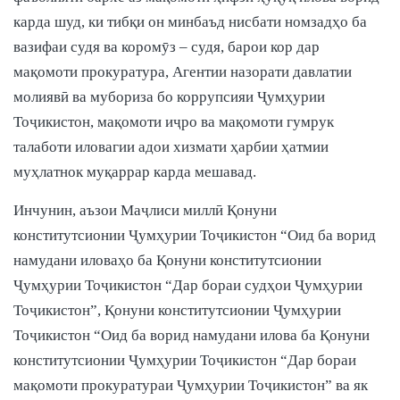
карда шуд, ки тибқи он минбаъд нисбати номзадҳо ба
вазифаи судя ва коромӯз – судя, барои кор дар
мақомоти прокуратура, Агентии назорати давлатии
молиявӣ ва мубориза бо коррупсияи Ҷумҳурии
Тоҷикистон, мақомоти иҷро ва мақомоти гумрук
талаботи иловагии адои хизмати ҳарбии ҳатмии
муҳлатнок муқаррар карда мешавад.
Инчунин, аъзои Маҷлиси миллӣ Қонуни
конститутсионии Ҷумҳурии Тоҷикистон “Оид ба ворид
намудани иловаҳо ба Қонуни конститутсионии
Ҷумҳурии Тоҷикистон “Дар бораи судҳои Ҷумҳурии
Тоҷикистон”, Қонуни конститутсионии Ҷумҳурии
Тоҷикистон “Оид ба ворид намудани илова ба Қонуни
конститутсионии Ҷумҳурии Тоҷикистон “Дар бораи
мақомоти прокуратураи Ҷумҳурии Тоҷикистон” ва як