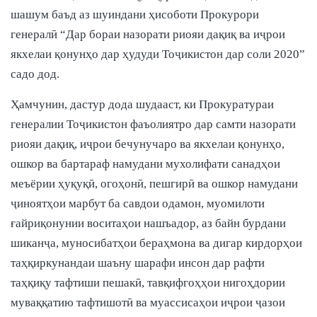
шашум баъд аз шуиндани ҳисоботи Прокурори
генералӣ “Дар бораи назорати риояи дақиқ ва иҷрои
якхелаи қонунҳо дар ҳудуди Тоҷикистон дар соли 2020”
садо дод.
Ҳамчунин, дастур дода шудааст, ки Прокуратураи
генералии Тоҷикистон фаъолиятро дар самти назорати
риояи дақиқ, иҷрои бечунучаро ва якхелаи қонунҳо,
ошкор ва бартараф намудани мухолифати санадҳои
меъёрии ҳуқуқӣ, огоҳонӣ, пешгирӣ ва ошкор намудани
ҷиноятҳои марбут ба савдои одамон, муомилоти
ғайриқонунии воситаҳои нашъадор, аз байн бурдани
шиканҷа, муносибатҳои бераҳмона ва дигар кирдорҳои
таҳқиркунандаи шаъну шарафи инсон дар рафти
таҳқиқу тафтиши пешакӣ, тавқифгоҳҳои нигоҳдории
муваққатию тафтишотӣ ва муассисаҳои иҷрои ҷазои