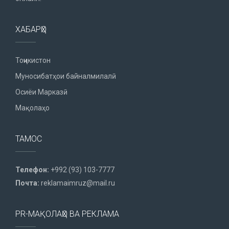
ХАБАРҲО
Тоҷикистон
Муносибатҳои байналмилалӣ
Осиёи Марказӣ
Мақолаҳо
ТАМОС
Телефон:
+992 (93) 103-7777
Почта:
reklamaimruz@mail.ru
PR-МАҚОЛАҲО ВА РЕКЛАМА