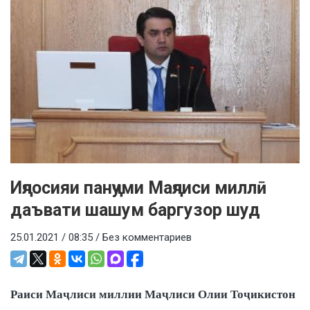
Иҷлосияи панҷуми Маҷлиси миллӣ
даъвати шашум баргузор шуд
25.01.2021 / 08:35 /
Без комментариев
Раиси Маҷлиси миллии Маҷлиси Олии Тоҷикистон