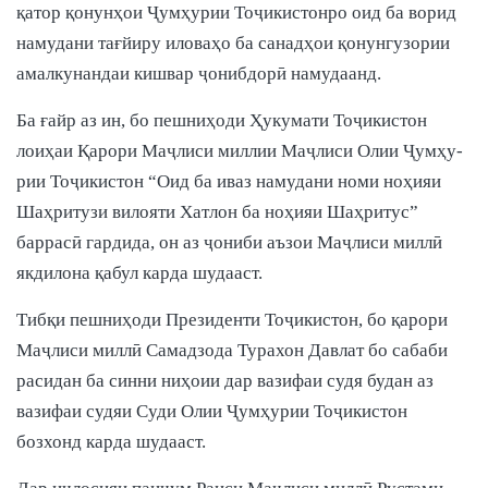
қатор қонунҳои Ҷумҳурии Тоҷикистонро оид ба ворид
намудани тағйиру иловаҳо ба санадҳои қонунгузории
амалкунандаи кишвар ҷонибдорӣ намудаанд.
Ба ғайр аз ин, бо пешниҳоди Ҳукумати Тоҷикистон
лоиҳаи Қарори Маҷлиси миллии Маҷлиси Олии Ҷумҳу­­
рии Тоҷикистон “Оид ба иваз намудани номи ноҳияи
Шаҳритузи вилояти Хатлон ба ноҳияи Шаҳритус”
баррасӣ гардида, он аз ҷониби аъзои Маҷлиси миллӣ
якдилона қабул карда шудааст.
Тибқи пешниҳоди Президенти Тоҷикистон, бо қарори
Маҷлиси миллӣ Самадзода Турахон Давлат бо сабаби
расидан ба синни ниҳоии дар вазифаи судя будан аз
вазифаи судяи Суди Олии Ҷумҳурии Тоҷикистон
бозхонд карда шудааст.