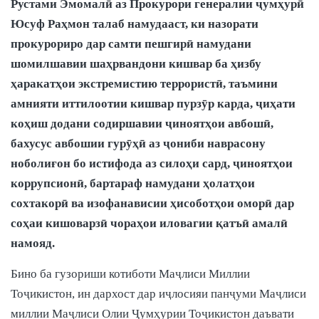
Рустами Эмомалӣ аз Прокурори генералии ҷумҳурӣ
Юсуф Раҳмон талаб намудааст, ки назорати
прокурориро дар самти пешгирӣ намудани
шомилшавии шаҳрвандони кишвар ба ҳизбу
ҳаракатҳои экстремистию террористӣ, таъмини
амнияти иттилоотии кишвар пурзӯр карда, ҷиҳати
коҳиш додани содиршавии ҷиноятҳои авбошӣ,
бахусус авбошии гурӯҳӣ аз ҷониби наврасону
ноболиғон бо истифода аз силоҳи сард, ҷиноятҳои
коррупсионӣ, бартараф намудани ҳолатҳои
сохтакорӣ ва изофанависии ҳисоботҳои оморӣ дар
соҳаи кишоварзӣ чораҳои иловагии қатъӣ амалӣ
намояд.
Бино ба гузориши котиботи Маҷлиси Миллии
Тоҷикистон, ин дархост дар иҷлосияи панҷуми Маҷлиси
миллии Маҷлиси Олии Ҷумҳурии Тоҷикистон даъвати