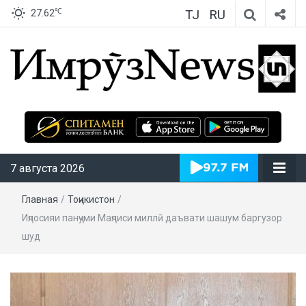
TJ
RU
℃
27.62
ИмрӯзNews
7 августа 2026
Главная
/
Тоҷикистон
/
Иҷлосияи панҷуми Маҷлиси миллӣ даъвати шашум баргузор
шуд