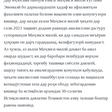
Дар иҷлосияи панҷум Раиси Маҷлиси миллӣ Рустами
Эмомалӣ бо дарназардошти ҳадаф ва афзалиятҳои
фаъолияти палатаи болоии мақомоти олии қонунгузори
кишвар, дар назди аъзои Маҷлиси миллӣ ҷиҳати дар
соли 2021 тақвият додани раванди амалисозии дастуру
супоришҳои Маҷлиси миллӣ, ки дар санадҳои меъёрии
ҳуқуқии он дарҷ гардидаанд, вазифагузорӣ намудааст.
Аз ҷумла, аз аъзои Маҷлиси миллӣ даъват ба амал
оварда шудааст, ки дар баробари пешбурди корҳои
фаҳмондадиҳӣ, тарғибу ташвиқи сиёсати давлатӣ,
шарҳу тавзеҳ ва амалигардонии қонунҳои қабулшуда,
ҷиҳати амалисозии ташаббусҳои созанда ва нақшаҳои
ватандӯстонаи хеш дар роҳи ободу зебогардонии
кишвар ба истиқболи арзандаи 30-солагии
Истиқлолияти давлатии Тоҷикистон азму талоши бештар
равона намоянд.