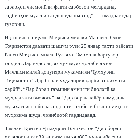
зарарҳои ҷисмонӣ ва фавти сарбозон мегарданд,
тадбирҳои муассир андешида шаванд”, — омадааст дар
гузориш.
Иҷлосияи панҷуми Маҷлиси миллии Маҷлиси Олии
Тоҷикистон даъвати шашум рӯзи 25 январ таҳти раёсати
Раиси Маҷлиси миллӣ Рустами Эмомалӣ баргузор
гардид. Дар иҷлосия, аз ҷумла, аз ҷониби аъзои
Маҷлиси миллӣ қонунҳои мукаммали Ҷумҳурии
Тоҷикистон “Дар бораи уҳдадории ҳарбӣ ва хизмати
ҳарбӣ”, “Дар бораи таъмини амнияти биологӣ ва
муҳофизати биологӣ” ва “Дар бораи тайёр намудани
мутахассисон бо назардошти талаботи бозори меҳнат”
муҳокима шуда, ҷонибдорӣ гардидаанд.
Зимнан, Қонуни Ҷумҳурии Тоҷикистон “Дар бораи
уҳдадории ҳарбӣ ва хизмати ҳарбӣ” муносибатҳои