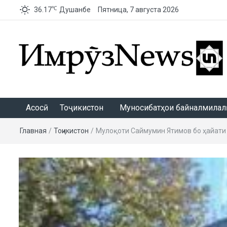
℃
36.17
Душанбе
Пятница, 7 августа 2026
ИмрӯзNews
Асосӣ
Тоҷикистон
Муносибатҳои байналмилалӣ
Главная
/
Тоҷикистон
/
Мулоқоти Саймумин Ятимов бо ҳайати