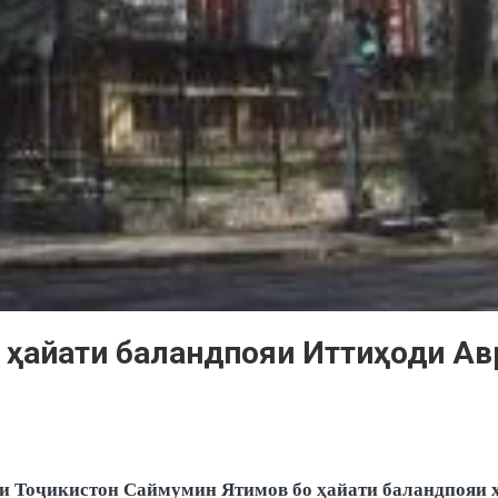
 ҳайати баландпояи Иттиҳоди Ав
и Тоҷикистон Саймумин Ятимов бо ҳайати баландпояи х