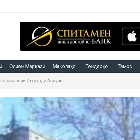
Осиёи Марказӣ
Мақолаҳо
Тендерҳо
Тамос
 баландпояи Иттиҳоди Аврупо