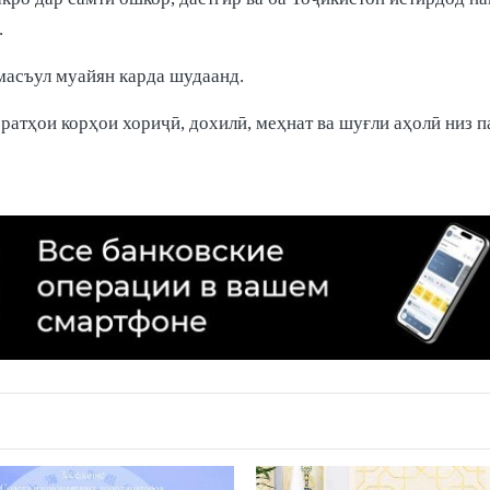
.
масъул муайян карда шудаанд.
ратҳои корҳои хориҷӣ, дохилӣ, меҳнат ва шуғли аҳолӣ низ 