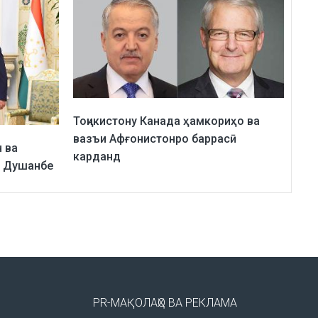
Тоҷикистону Канада ҳамкориҳо ва
вазъи Афғонистонро баррасӣ
 ва
карданд
и Душанбе
PR-МАҚОЛАҲО ВА РЕКЛАМА