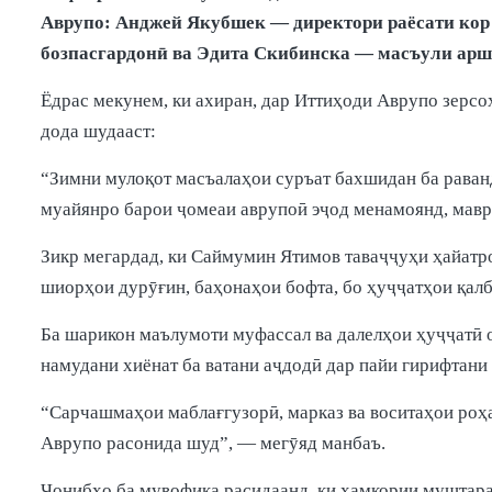
Аврупо: Анджей Якубшек — директори раёсати кор
бозпасгардонӣ ва Эдита Скибинска — масъули арша
Ёдрас мекунем, ки ахиран, дар Иттиҳоди Аврупо зерс
дода шудааст:
“Зимни мулоқот масъалаҳои суръат бахшидан ба раванд
муайянро барои ҷомеаи аврупоӣ эҷод менамоянд, мавр
Зикр мегардад, ки Саймумин Ятимов таваҷҷуҳи ҳайатро
шиорҳои дурӯғин, баҳонаҳои бофта, бо ҳуҷҷатҳои қал
Ба шарикон маълумоти муфассал ва далелҳои ҳуҷҷатӣ о
намудани хиёнат ба ватани аҷдодӣ дар пайи гирифтани
“Сарчашмаҳои маблағгузорӣ, марказ ва воситаҳои роҳ
Аврупо расонида шуд”, — мегӯяд манбаъ.
Ҷонибҳо ба мувофиқа расидаанд, ки ҳамкории муштара