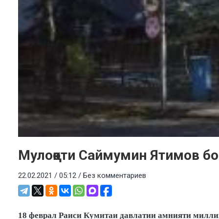
Мулоқоти Саймумин Ятимов бо
22.02.2021 / 05:12 /
Без комментариев
18 феврал Раиси Кумитаи давлатии амнияти милли