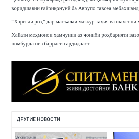
воридшавии ғайриқонунӣ ба Аврупо тавсеа мебахшанд
“Харитаи роҳ” дар масъалаи мазкур таҳия ва шахсони 
Ҳайати меҳмонон ҳамчунин аз ҷониби роҳбарияти вазо
номбурда низ баррасӣ гардидааст.
ДРУГИЕ НОВОСТИ