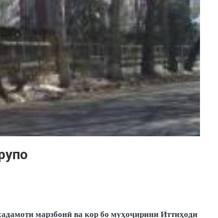
рупо
адамоти марзбонӣ ва кор бо муҳоҷирини Иттиҳоди