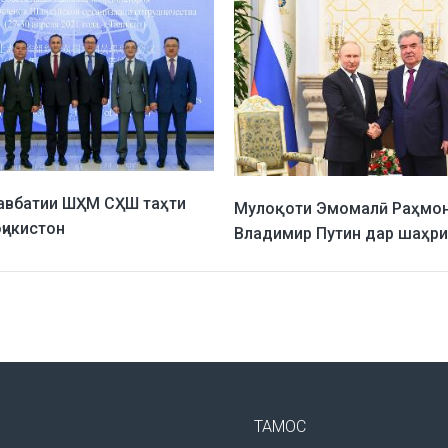
авбатии ШҲМ СҲШ таҳти
Мулоқоти Эмомалӣ Раҳмон
ҷикистон
Владимир Путин дар шаҳр
ТАМОС