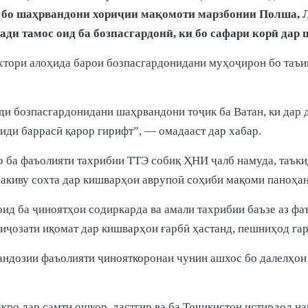
 бо шаҳрвандони хориҷии мақомоти марзбонии Полша, Л
ди тамос оид ба бозпасгардонӣ, ки бо сафари корӣ дар 
охтори алоҳида барои бозпасгардонидани муҳоҷирон бо таъи
и бозпасгардонидани шаҳрвандони тоҷик ба Ватан, ки дар 
иди баррасӣ қарор гирифт”, — омадааст дар хабар.
 ба фаъолияти тахрибии ТТЭ собиқ ҲНИ ҷалб намуда, таъкид
бакиву сохта дар кишварҳои аврупоӣ соҳиби мақоми паноҳа
ид ба ҷиноятҳои содиркарда ва амали тахрибии баъзе аз ф
 иҷозати иқомат дар кишварҳои ғарбӣ ҳастанд, пешниҳод га
андозии фаъолияти ҷинояткоронаи чунин ашхос бо далелҳои
кро дар самти ошкор, дастгир ва ба Тоҷикистон истирдод н