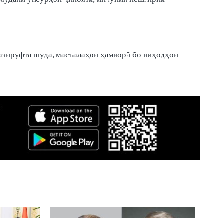
пазируфта шуда, масъалаҳои ҳамкорӣ бо ниҳодҳои