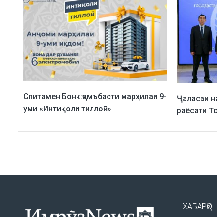
Спитамен Бонк:ҷамъбасти марҳилаи 9-
Ҷаласаи н
уми «Интиқоли тиллоӣ»
раёсати То
ХАБАРҲО