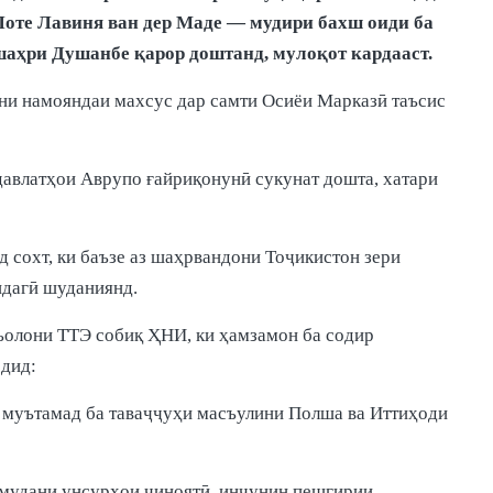
оте Лавиня ван дер Маде — мудири бахш оиди ба
шаҳри Душанбе қарор доштанд, мулоқот кардааст.
ни намояндаи махсус дар самти Осиёи Марказӣ таъсис
давлатҳои Аврупо ғайриқонунӣ сукунат дошта, хатари
 сохт, ки баъзе аз шаҳрвандони Тоҷикистон зери
ндагӣ шуданиянд.
аъолони ТТЭ собиқ ҲНИ, ки ҳамзамон ба содир
рдид:
 муътамад ба таваҷҷуҳи масъулини Полша ва Иттиҳоди
амудани унсурҳои ҷиноятӣ, инчунин пешгирии