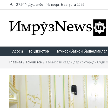
℃
27.94
Душанбе
Четверг, 6 августа 2026
ИмрӯзNews
Асосӣ
Тоҷикистон
Муносибатҳои байналмилалӣ
Главная
/
Тоҷикистон
/
Тағйироти кадрӣ дар сохторҳои Суди О