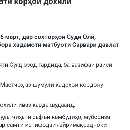
рати корҳои дохилӣ
 март, дар сохторҳои Суди Олӣ,
 бора хадамоти матбуоти Сарвари давлат
ти Суғд озод гардида, ба вазифаи раиси
 Мастчоҳ аз шумули кадрҳои кордону
охилӣ иваз карда шудаанд.
уда, ҷиҳати рафъи камбудиҳо, мубориза
дар самти истифодаи ғайримақсадноки