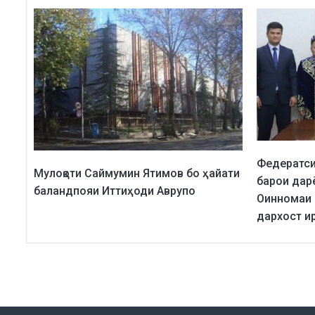
Федератси
Мулоқоти Саймумин Ятимов бо ҳайати
барои дар
баландпояи Иттиҳоди Аврупо
Оинномаи
дархост и