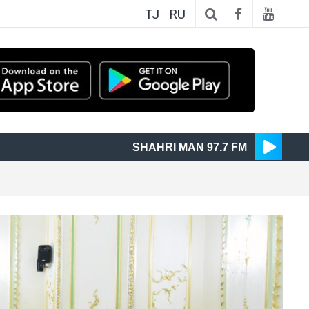
TJ
RU
SHAHRI MAN 97.7 FM