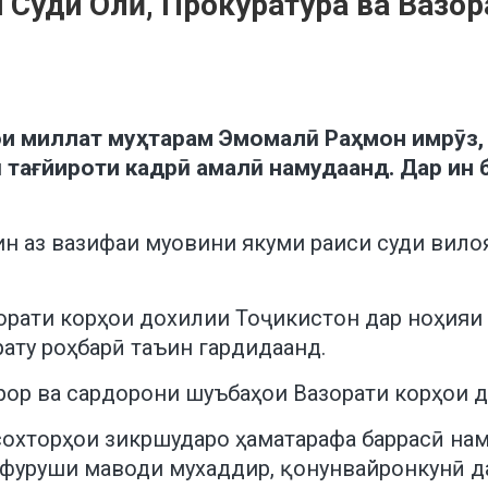
и Суди Олӣ, Прокуратура ва Вазо
и миллат муҳтарам Эмомалӣ Раҳмон имрӯз, 6
 тағйироти кадрӣ амалӣ намудаанд. Дар ин
н аз вазифаи муовини якуми раиси суди вилоя
зорати корҳои дохилии Тоҷикистон дар ноҳияи
рату роҳбарӣ таъин гардидаанд.
рор ва сардорони шуъбаҳои Вазорати корҳои д
охторҳои зикршударо ҳаматарафа баррасӣ нам
у фуруши маводи мухаддир, қонунвайронкунӣ 