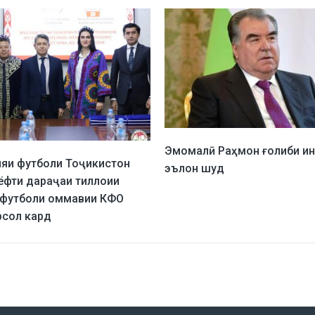
Эмомалӣ Раҳмон ғолиби ин
яи футболи Тоҷикистон
эълон шуд
ёфти дараҷаи тиллоии
 футболи оммавии КФО
рсол кард