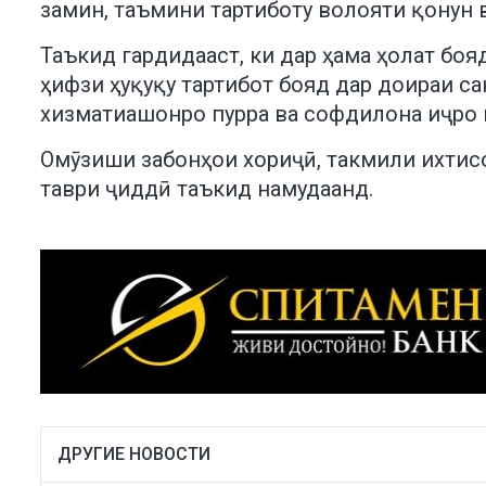
замин, таъмини тартиботу волояти қонун 
Таъкид гардидааст, ки дар ҳама ҳолат бо
ҳифзи ҳуқуқу тартибот бояд дар доираи с
хизматиашонро пурра ва софдилона иҷро 
Омӯзиши забонҳои хориҷӣ, такмили ихтисо
таври ҷиддӣ таъкид намудаанд.
ДРУГИЕ НОВОСТИ