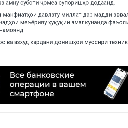
ва амну суботи ҷомеа супоришҳо додаанд.
яд манфиатҳои давлату миллат дар мадди авв
анадҳои меъёриву ҳуқуқии амалкунанда фаъоли
намоянд.
с ва азхуд кардани донишҳои муосири техникӣ