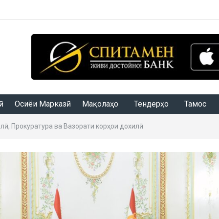
Осиёи Марказӣ
Мақолаҳо
Тендерҳо
Тамос
лӣ, Прокуратура ва Вазорати корҳои дохилӣ