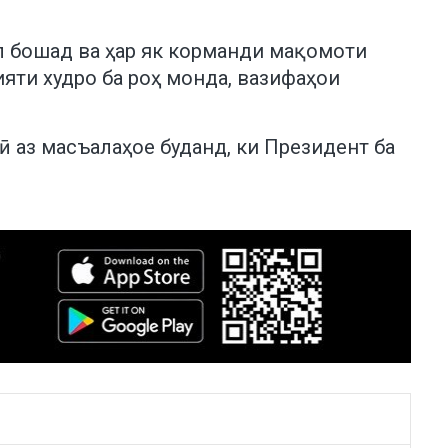
ал бошад ва ҳар як корманди мақомоти
яти худро ба роҳ монда, вазифаҳои
 аз масъалаҳое буданд, ки Президент ба