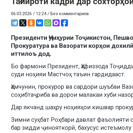
Тағйироти кадрӣ дар сохторҳо
06.03.2026 / 12:24 /
Без комментариев
Президенти Ҷумҳурии Тоҷикистон, Пешво
Прокуратура ва Вазорати корҳои дохилӣ
иттилоъ дод.
Бо фармони Президент, Ҳафиззода Тоҷидди
суди ноҳияи Мастчоҳ таъин гардидааст.
Ҳамчунин, прокурор ва сардори шуъбаи Ва
соҳибтаҷриба ва дорои малакаи хуби назо
Дар якчанд шаҳру ноҳияҳои кишвар проку
Зимни суҳбат Роҳбари давлат фаъолияти с
бар зидди ҷинояткорӣ, бахусус истеъмол