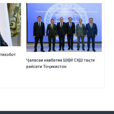
тихобот
Ҷаласаи навбатии ШҲМ СҲШ таҳти
раёсати Тоҷикистон