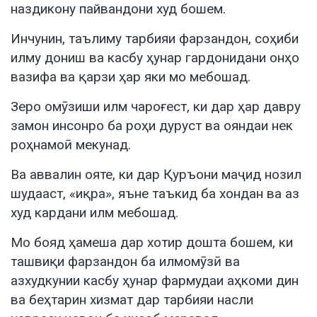
наздикону пайвандони худ бошем.
Инчунин, таълиму тарбияи фарзандон, соҳиби
илму дониш ва касбу ҳунар гардонидани онҳо
вазифа ва қарзи ҳар яки мо мебошад.
Зеро омӯзиши илм чароғест, ки дар ҳар давру
замон инсонро ба роҳи дуруст ва ояндаи нек
роҳнамоӣ мекунад.
Ва аввалин ояте, ки дар Қуръони маҷид нозил
шудааст, «иқра», яъне таъкид ба хондан ва аз
худ кардани илм мебошад.
Мо бояд ҳамеша дар хотир дошта бошем, ки
ташвиқи фарзандон ба илмомӯзӣ ва
азхудкунии касбу ҳунар фармудаи аҳкоми дин
ва беҳтарин хизмат дар тарбияи насли