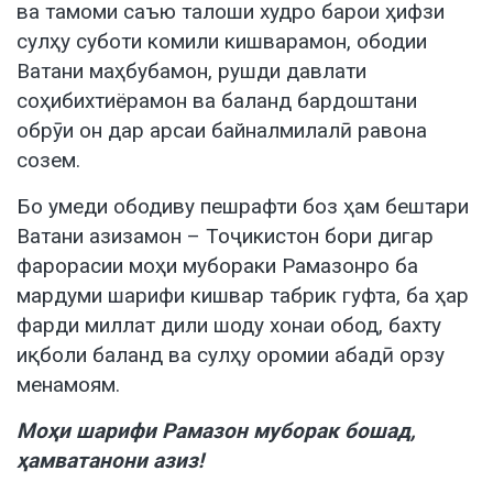
ва тамоми саъю талоши худро барои ҳифзи
сулҳу суботи комили кишварамон, ободии
Ватани маҳбубамон, рушди давлати
соҳибихтиёрамон ва баланд бардоштани
обрӯи он дар арсаи байналмилалӣ равона
созем.
Бо умеди ободиву пешрафти боз ҳам бештари
Ватани азизамон – Тоҷикистон бори дигар
фарорасии моҳи мубораки Рамазонро ба
мардуми шарифи кишвар табрик гуфта, ба ҳар
фарди миллат дили шоду хонаи обод, бахту
иқболи баланд ва сулҳу оромии абадӣ орзу
менамоям.
Моҳи шарифи Рамазон муборак бошад,
ҳамватанони азиз!