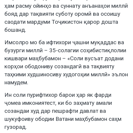
ҳам расму ойинҳо ва суннату анъанаҳои миллӣ
бояд дар тақвияти суботу оромӣ ва осоишу
саодати мардуми Тоҷикистон қарор дошта
бошанд.
Имсолро мо ба ифтихори ҷашни муқаддас ва
бузурги миллӣ – 35-солагии соҳибистиқлолии
кишвари маҳбубамон – «Соли вусъат додани
корҳои ободониву созандагӣ ва тақвияту
таҳкими худшиносиву худогоҳии миллӣ» эълон
намудем.
Ин соли пурифтихор барои ҳар як фарди
ҷомеа имкониятест, ки бо заҳмату амали
созандаи худ дар пешрафти давлат ва
шукуфоиву ободии Ватани маҳбубамон саҳм
гузорад.