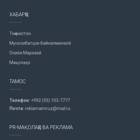
ХАБАРҲО
Тоҷикистон
Муносибатҳои байналмилалӣ
Осиёи Марказӣ
Мақолаҳо
ТАМОС
Телефон:
+992 (93) 103-7777
Почта:
reklamaimruz@mail.ru
PR-МАҚОЛАҲО ВА РЕКЛАМА