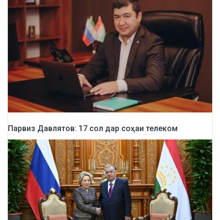
Парвиз Давлятов: 17 сол дар соҳаи телеком