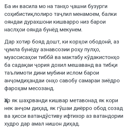
Ба ин васила мо на танҳо ҷашни бузурги
соҳибистиқлолиро таҷлил менамоем, балки
ояндаи дурахшони кишварро низ барои
наслҳои оянда бунёд мекунем.
Дар хотир бояд дошт, ки корҳои ободонӣ, аз
ҷумла бунёду азнавсозии роҳу пулҳо,
муассисаҳои тиббӣ ва мактабу кӯдакистонҳо
ба садақаи ҷория дохил мешаванд ва тибқи
таълимоти дини мубини ислом барои
анҷомдиҳандаи онҳо савобу самараи зиёдро
фароҳам месозанд.
Ҳар як шаҳрванди кишвар метавонад як кори
нек анҷом диҳад, як гӯшаи диёрро обод созад
ва ҳисси ватандӯстиву ифтихор аз ватандории
худро дар амал нишон диҳад.