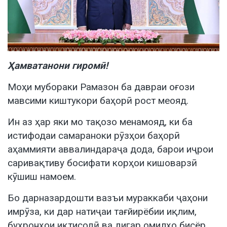
Ҳамватанони гиромӣ!
Моҳи мубораки Рамазон ба давраи оғози
мавсими киштукори баҳорӣ рост меояд.
Ин аз ҳар яки мо тақозо менамояд, ки ба
истифодаи самараноки рӯзҳои баҳорӣ
аҳаммияти аввалиндараҷа дода, барои иҷрои
саривақтиву босифати корҳои кишоварзӣ
кӯшиш намоем.
Бо дарназардошти вазъи мураккаби ҷаҳони
имрӯза, ки дар натиҷаи тағйирёбии иқлим,
буҳронҳои иқтисодӣ ва дигар омилҳо бисёр