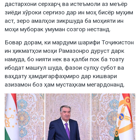
дастархони серхарҷ ва истеъмоли аз меъёр
зиёди хӯроки серғизо дар ин моҳ бисёр муҳим
аст, зеро амалҳои зикршуда ба моҳияти ин
моҳи муборак умуман созгор нестанд.
Бовар дорам, ки мардуми шарифи Тоҷикистон
ин ҳикматҳои моҳи Рамазонро дуруст дарк
намуда, бо нияти нек ва қалби пок ба тоату
ибодат машғул шуда, фазои сулҳу субот ва
ваҳдату ҳамдигарфаҳмиро дар кишвари
азизамон боз ҳам мустаҳкам мегардонанд.