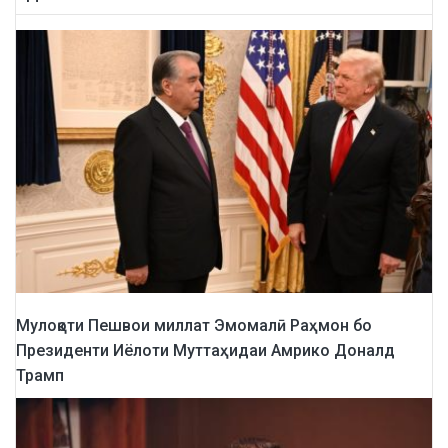
Мулоқоти Пешвои миллат Эмомалӣ Раҳмон бо
Президенти Иёлоти Муттаҳидаи Амрико Доналд
Трамп