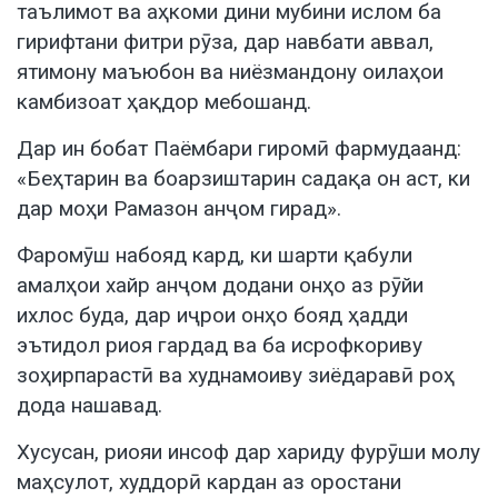
таълимот ва аҳкоми дини мубини ислом ба
гирифтани фитри рӯза, дар навбати аввал,
ятимону маъюбон ва ниёзмандону оилаҳои
камбизоат ҳақдор мебошанд.
Дар ин бобат Паёмбари гиромӣ фармудаанд:
«Беҳтарин ва боарзиштарин садақа он аст, ки
дар моҳи Рамазон анҷом гирад».
Фаромӯш набояд кард, ки шарти қабули
амалҳои хайр анҷом додани онҳо аз рӯйи
ихлос буда, дар иҷрои онҳо бояд ҳадди
эътидол риоя гардад ва ба исрофкориву
зоҳирпарастӣ ва худнамоиву зиёдаравӣ роҳ
дода нашавад.
Хусусан, риояи инсоф дар хариду фурӯши молу
маҳсулот, худдорӣ кардан аз оростани