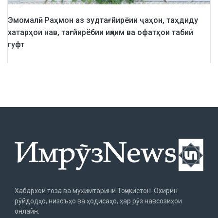
Эмомалӣ Раҳмон аз зудтағйирёии ҷаҳон, таҳдиду
хатарҳои нав, тағйирёбии иқлим ва офатҳои табиӣ
гуфт
Хабархои тоза ва муҳимтарини Тоҷикистон. Охирин
рӯйдодҳо, низоъҳо ва ҳодисаҳо, ҳар рӯз навсозиҳои
онлайн.