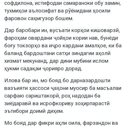
софдилона, истифодаи самараноки обу замин,
тухмиҳои аълосифат ва рӯёнидани ҳосили
фаровон саҳмгузор бошем.
Дар баробари ин, вусъати корҳои кишоварзӣ,
фароҳам овардани ҷойҳои кории нав, бунёди
боғу токзорҳо ва иҷро кардани амалҳое, ки ба
баланд бардоштани сатҳи зиндагии аҳолӣ
хизмат мекунанд, дар дини мубини ислом
ҳукми садақаи ҷорияро дорад.
Илова бар ин, мо бояд бо дарназардошти
вазъияти ҳассоси ҷаҳони муосир ба масъалаи
сарфаю сариштакорӣ, роҳ надодан ба
зиёдаравӣ ва исрофкориву зоҳирпарастӣ
эътибори доимӣ диҳем.
Мо бояд дар фикри аҳли оила, фарзандон ва