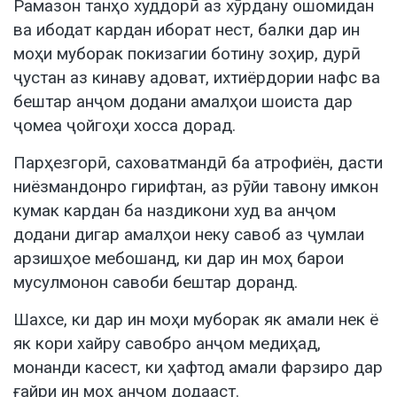
Рамазон танҳо худдорӣ аз хӯрдану ошомидан
ва ибодат кардан иборат нест, балки дар ин
моҳи муборак покизагии ботину зоҳир, дурӣ
ҷустан аз кинаву адоват, ихтиёрдории нафс ва
бештар анҷом додани амалҳои шоиста дар
ҷомеа ҷойгоҳи хосса дорад.
Парҳезгорӣ, саховатмандӣ ба атрофиён, дасти
ниёзмандонро гирифтан, аз рӯйи тавону имкон
кумак кардан ба наздикони худ ва анҷом
додани дигар амалҳои неку савоб аз ҷумлаи
арзишҳое мебошанд, ки дар ин моҳ барои
мусулмонон савоби бештар доранд.
Шахсе, ки дар ин моҳи муборак як амали нек ё
як кори хайру савобро анҷом медиҳад,
монанди касест, ки ҳафтод амали фарзиро дар
ғайри ин моҳ анҷом додааст.