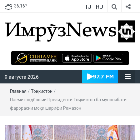
TJ
RU
℃
36.16
ИмрӯзNews
9 августа 2026
Главная
/
Тоҷикистон
/
Паёми шодбошии Президенти Тоҷикистон ба муносибати
фарорасии моҳи шарифи Рамазон