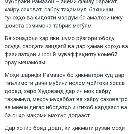
мубораки Рамазон – айёми файзу баракат,
хайру саховат, сабру таҳаммул, бахшиши
гуноҳҳо ва ҳидояти мардум ба амалҳои неку
шоиста самимона табрик мегӯям.
Ба хонадони ҳар яки шумо рӯзгори ободу
осуда, саодати зиндагӣ ва дар ҳамаи корҳо ва
фазилатҳои инсонӣ муваффақияту комёбӣ
орзу менамоям.
Моҳи шарифи Рамазон бо ҳикматҳои худ дар
таълимоти дини мубини ислом ҷойгоҳи хосса
дорад, зеро Худованд дар ин моҳ сабру
таҳаммул, меҳру муҳаббат ва хайру саховатро
аз миёни дигар ибодатҳо интихоб кардааст ва
ба онҳо мақоми махсус додааст.
Дар хотир бояд дошт, ки ҳикмати рӯзаи моҳи