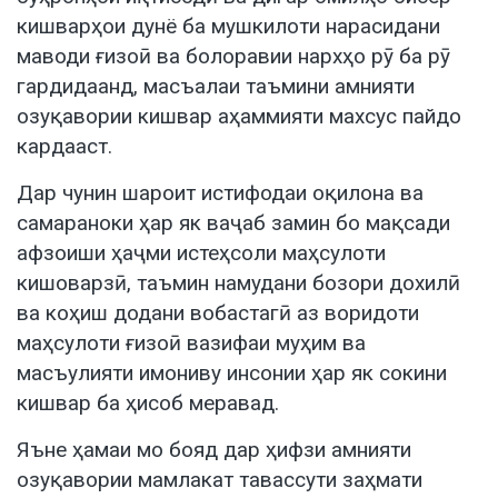
кишварҳои дунё ба мушкилоти нарасидани
маводи ғизоӣ ва болоравии нархҳо рӯ ба рӯ
гардидаанд, масъалаи таъмини амнияти
озуқавории кишвар аҳаммияти махсус пайдо
кардааст.
Дар чунин шароит истифодаи оқилона ва
самараноки ҳар як ваҷаб замин бо мақсади
афзоиши ҳаҷми истеҳсоли маҳсулоти
кишоварзӣ, таъмин намудани бозори дохилӣ
ва коҳиш додани вобастагӣ аз воридоти
маҳсулоти ғизоӣ вазифаи муҳим ва
масъулияти имониву инсонии ҳар як сокини
кишвар ба ҳисоб меравад.
Яъне ҳамаи мо бояд дар ҳифзи амнияти
озуқавории мамлакат тавассути заҳмати