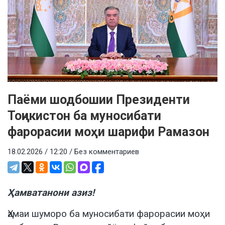
Паёми шодбошии Президенти
Тоҷикистон ба муносибати
фарорасии моҳи шарифи Рамазон
18.02.2026 / 12:20 /
Без комментариев
Ҳамватанони азиз!
Ҳамаи шуморо ба муносибати фарорасии моҳи