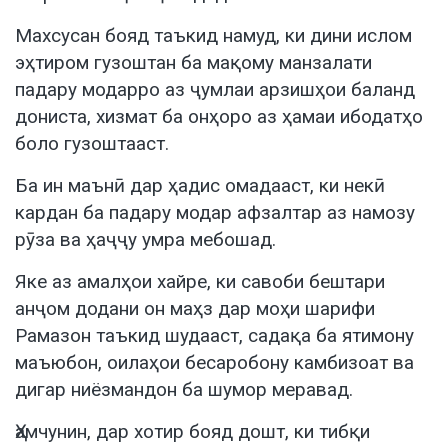
Махсусан бояд таъкид намуд, ки дини ислом
эҳтиром гузоштан ба мақому манзалати
падару модарро аз ҷумлаи арзишҳои баланд
дониста, хизмат ба онҳоро аз ҳамаи ибодатҳо
боло гузоштааст.
Ба ин маънӣ дар ҳадис омадааст, ки некӣ
кардан ба падару модар афзалтар аз намозу
рӯза ва ҳаҷҷу умра мебошад.
Яке аз амалҳои хайре, ки савоби бештари
анҷом додани он маҳз дар моҳи шарифи
Рамазон таъкид шудааст, садақа ба ятимону
маъюбон, оилаҳои бесаробону камбизоат ва
дигар ниёзмандон ба шумор меравад.
Ҳамчунин, дар хотир бояд дошт, ки тибқи