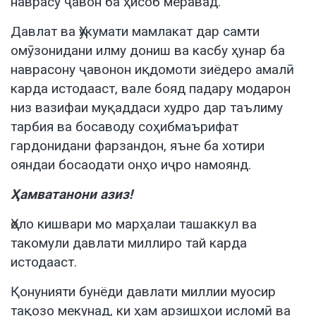
наврасу ҷавон ба ҳисоб меравад.
Давлат ва Ҳукумати мамлакат дар самти
омӯзонидани илму дониш ва касбу ҳунар ба
наврасону ҷавонон иқдомоти зиёдеро амалӣ
карда истодааст, вале бояд падару модарон
низ вазифаи муқаддаси худро дар таълиму
тарбия ва босаводу соҳибмаърифат
гардонидани фарзандон, яъне ба хотири
ояндаи босаодати онҳо иҷро намоянд.
Ҳамватанони азиз!
Ҳоло кишвари мо марҳалаи ташаккул ва
такомули давлати миллиро тай карда
истодааст.
Қонунияти бунёди давлати миллии муосир
тақозо мекунад, ки ҳам арзишҳои исломӣ ва