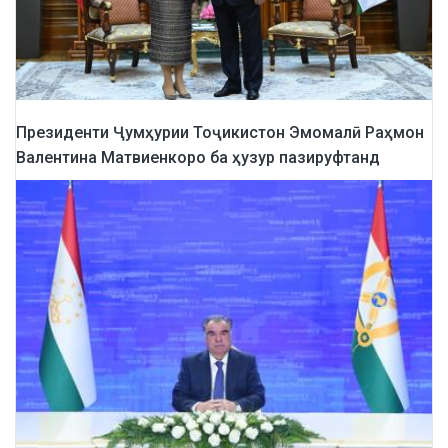
Президенти Ҷумҳурии Тоҷикистон Эмомалӣ Раҳмон
Валентина Матвиенкоро ба ҳузур пазируфтанд