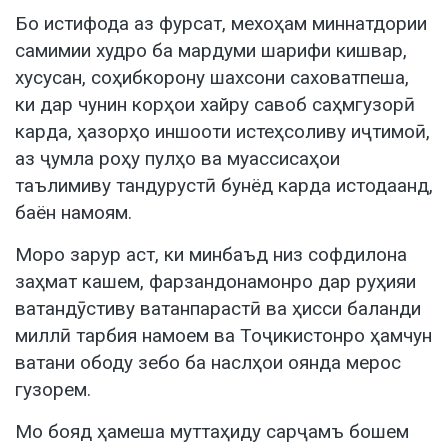
Бо истифода аз фурсат, мехоҳам миннатдории
самимии худро ба мардуми шарифи кишвар,
хусусан, соҳибкорону шахсони саховатпеша,
ки дар чунин корҳои хайру савоб саҳмгузорӣ
карда, ҳазорҳо иншооти истеҳсоливу иҷтимоӣ,
аз ҷумла роҳу пулҳо ва муассисаҳои
таълимиву тандурустӣ бунёд карда истодаанд,
баён намоям.
Моро зарур аст, ки минбаъд низ софдилона
заҳмат кашем, фарзандонамонро дар руҳияи
ватандӯстиву ватанпарастӣ ва ҳисси баланди
миллӣ тарбия намоем ва Тоҷикистонро ҳамчун
ватани ободу зебо ба наслҳои оянда мерос
гузорем.
Мо бояд ҳамеша муттаҳиду сарҷамъ бошем