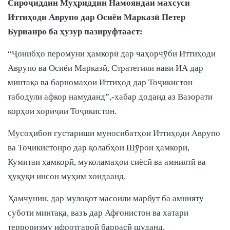
Сироҷиддин Муҳриддин Намояндаи махсуси
Иттиҳоди Аврупо дар Осиёи Марказӣ Петер
Бурианро ба ҳузур пазируфтааст:
“Ҷонибҳо перомуни ҳамкорӣ дар чаҳорчӯби Иттиҳоди
Аврупо ва Осиёи Марказӣ, Стратегияи нави ИА дар
минтақа ва барномаҳои Иттиҳод дар Тоҷикистон
табодули афкор намуданд”,-хабар доданд аз Вазорати
корҳои хориҷии Тоҷикистон.
Мусоҳибон густариши муносибатҳои Иттиҳоди Аврупо
ва Тоҷикистонро дар қолабҳои Шӯрои ҳамкорӣ,
Кумитаи ҳамкорӣ, муколамаҳои сиёсӣ ва амниятӣ ва
ҳуқуқи инсон муҳим хондаанд.
Ҳамчунин, дар мулоқот масоили марбут ба амнияту
суботи минтақа, вазъ дар Афғонистон ва хатари
терроризму ифротгароӣ баррасӣ шуданд.