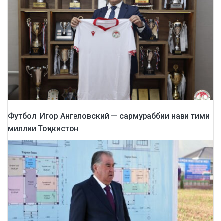
Футбол: Игор Ангеловский — сармураббии нави тими
миллии Тоҷикистон