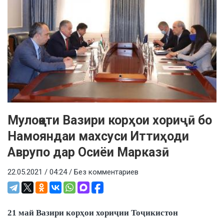
Мулоқоти Вазири корҳои хориҷӣ бо
Намояндаи махсуси Иттиҳоди
Аврупо дар Осиёи Марказӣ
22.05.2021 / 04:24 /
Без комментариев
21 май Вазири корҳои хориҷии Тоҷикистон