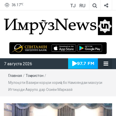
TJ
RU
℃
36.17
ИмрӯзNews
7 августа 2026
Главная
/
Тоҷикистон
/
Мулоқоти Вазири корҳои хориҷӣ бо Намояндаи махсуси
Иттиҳоди Аврупо дар Осиёи Марказӣ