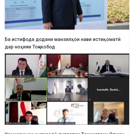
Ба истифода додани манзилҳои нави истиқоматӣ
дар ноҳияи Тоҷикобод