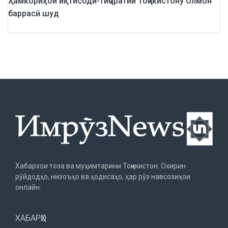
Ҳамкориҳои иқтисодӣ-тиҷоратии Тоҷикистону Олмон
баррасӣ шуд
Хабархои тоза ва муҳимтарини Тоҷикистон. Охирин
рӯйдодҳо, низоъҳо ва ҳодисаҳо, ҳар рӯз навсозиҳои
онлайн.
ХАБАРҲО