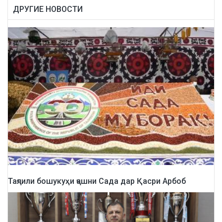
ДРУГИЕ НОВОСТИ
Таҷлили бошукуҳи ҷашни Сада дар Қасри Арбоб