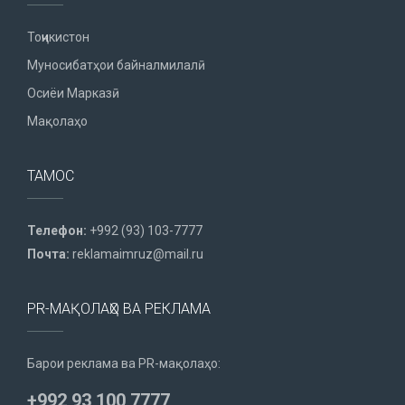
Тоҷикистон
Муносибатҳои байналмилалӣ
Осиёи Марказӣ
Мақолаҳо
ТАМОС
Телефон:
+992 (93) 103-7777
Почта:
reklamaimruz@mail.ru
PR-МАҚОЛАҲО ВА РЕКЛАМА
Барои реклама ва PR-мақолаҳо:
+992 93 100 7777