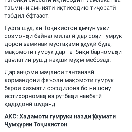
таъмини амнияти иқтисодию тиҷоратӣ
табдил ёфтааст.
Гуфта шуд, ки Тоҷикистон ҳамчун узви
созмонҳои байналмилалӣ дар соҳаи гумрук
дорои заминаи мустаҳками ҳуқуқӣ буда,
мақомоти гумрук дар татбиқи барномаҳои
давлатии рушд нақши муҳим мебозад.
Дар анҷоми маҷлиси тантанавӣ
кормандони фаъоли мақомоти гумрук
барои хизмати софдилона бо нишону
ифтихорномаҳо ва рутбаҳои навбатӣ
қадрдонӣ шуданд.
АКС: Хадамоти гумруки назди Ҳукумати
Ҷумҳурии Тоҷикистон