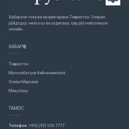
Хабархои тоза ва муҳимтарини Тоҷикистон. Охирин
рӯйдодҳо, низоъҳо ва ҳодисаҳо, ҳар рӯз навсозиҳои
онлайн.
ХАБАРҲО
Тоҷикистон
Муносибатҳои байналмилалӣ
Осиёи Марказӣ
Мақолаҳо
ТАМОС
Телефон:
+992 (93) 103-7777