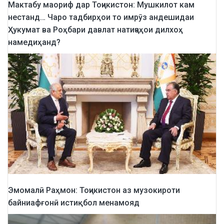
Мактабу маориф дар Тоҷикистон: Мушкилот кам
нестанд… Чаро тадбирҳои то имрӯз андешидаи
Ҳукумат ва Роҳбари давлат натиҷаҳои дилхоҳ
намедиҳанд?
Эмомалӣ Раҳмон: Тоҷикистон аз музокироти
байниафғонӣ истиқбол менамояд