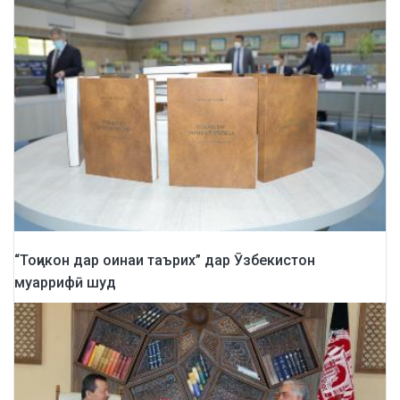
“Тоҷикон дар оинаи таърих” дар Ӯзбекистон
муаррифӣ шуд