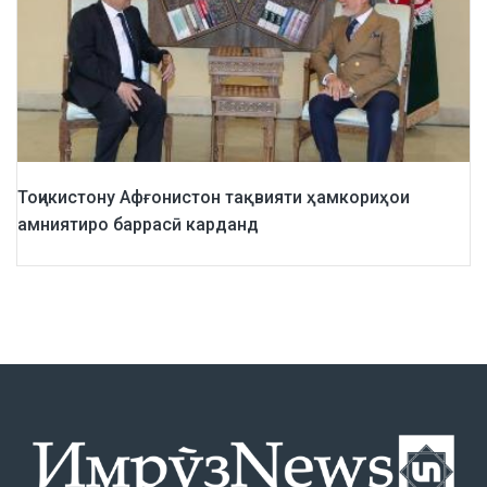
Тоҷикистону Афғонистон тақвияти ҳамкориҳои
амниятиро баррасӣ карданд