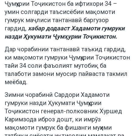
Ҷумҳурии Тоҷикистон ба ифтихори 34 –
умин солгарди таъсисёбии мақомоти
гумрук маҷлиси тантанавӣ баргузор
гардид,
хабар додааст Хадамоти гумруки
назди Ҳукумати Ҷумҳурии Тоҷикистон.
Дар чорабинии тантанавӣ таъкид гардид,
ки мақомоти гумруки Ҷумҳурии Тоҷикистон
тайи 34 соли фаъолият мутобиқ ба
талаботи замони муосир пайваста такмил
меёбад.
Зимни чорабинӣ Сардори Хадамоти
гумруки назди Ҳукумати Ҷумҳурии
Тоҷикистон генерал-полковник Хуршед
Каримзода иброз дошт, ки имрӯз
мақомоти гумрук ба фишанги муҳими
татбиқи сиёсати иқтисодии мамлакат ва