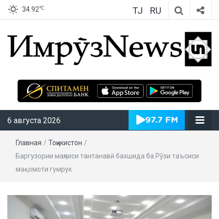
TJ
RU
℃
34.92
ИмрӯзNews
6 августа 2026
Главная
/
Тоҷикистон
/
Баргузории маҷлиси тантанавӣ бахшида ба Рӯзи таъсиси
мақомоти гумрук