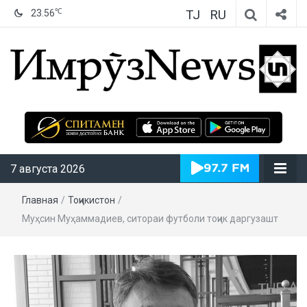
TJ
RU
℃
23.56
ИмрӯзNews
7 августа 2026
Главная
/
Тоҷикистон
/
Муҳсин Муҳаммадиев, ситораи футболи тоҷик даргузашт