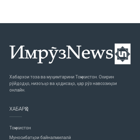
Хабархои тоза ва муҳимтарини Тоҷикистон. Охирин
рӯйдодҳо, низоъҳо ва ҳодисаҳо, ҳар рӯз навсозиҳои
онлайн.
ХАБАРҲО
Тоҷикистон
Муносибатҳои байналмилалӣ