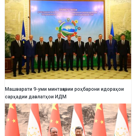
Машварати 9-уми минтақавии роҳбарони идораҳои
сарҳадии давлатҳои ИДМ