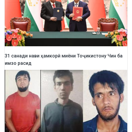
31 санади нави ҳамкорӣ миёни Тоҷикистону Чин ба
имзо расид