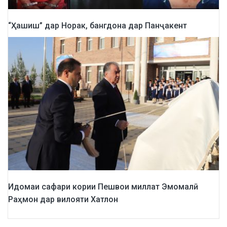
“Ҳашиш” дар Норак, бангдона дар Панҷакент
Идомаи сафари кории Пешвои миллат Эмомалӣ
Раҳмон дар вилояти Хатлон