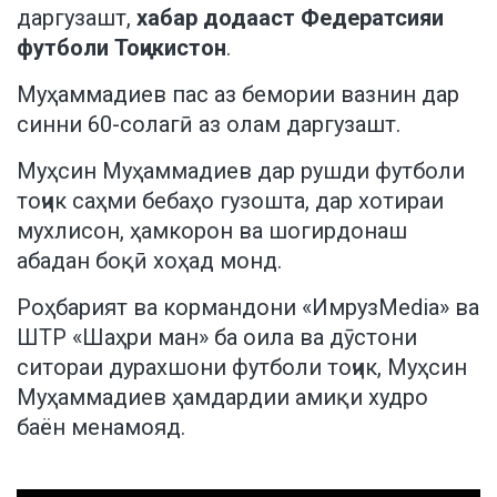
даргузашт,
хабар додааст Федератсияи
футболи Тоҷикистон
.
Муҳаммадиев пас аз бемории вазнин дар
синни 60-солагӣ аз олам даргузашт.
Муҳсин Муҳаммадиев дар рушди футболи
тоҷик саҳми бебаҳо гузошта, дар хотираи
мухлисон, ҳамкорон ва шогирдонаш
абадан боқӣ хоҳад монд.
Роҳбарият ва кормандони «ИмрузMedia» ва
ШТР «Шаҳри ман» ба оила ва дӯстони
ситораи дурахшони футболи тоҷик, Муҳсин
Муҳаммадиев ҳамдардии амиқи худро
баён менамояд.