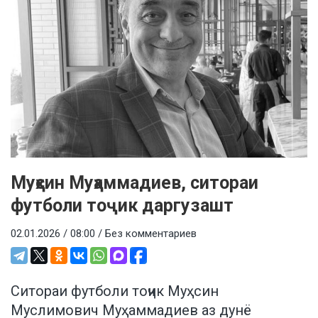
Муҳсин Муҳаммадиев, ситораи
футболи тоҷик даргузашт
02.01.2026 / 08:00 /
Без комментариев
Ситораи футболи тоҷик Муҳсин
Муслимович Муҳаммадиев аз дунё