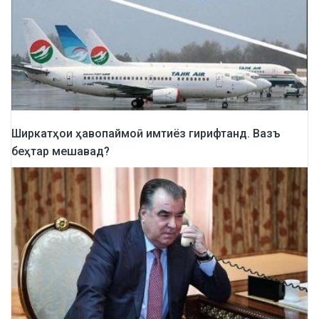
Ширкатҳои ҳавопаймоӣ имтиёз гирифтанд. Вазъ
беҳтар мешавад?