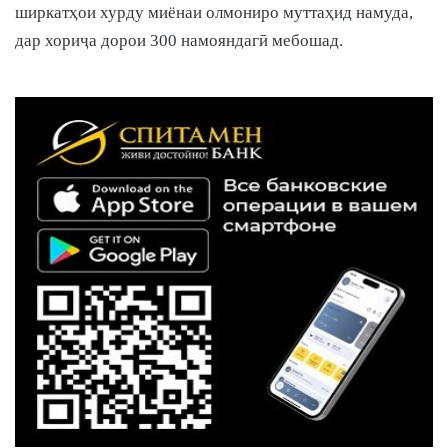
ширкатҳои хурду миёнаи олмониро муттаҳид намуда,
дар хориҷа дорои 300 намояндагӣ мебошад.