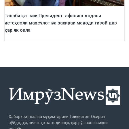
Талаби қатъии Президент: афзоиш додани
истеҳсоли маҳсулот ва захираи маводи ғизоӣ дар
ҳар як оила
Хабархои тоза ва муҳимтарини Тоҷикистон. Охирин
рӯйдодҳо, низоъҳо ва ҳодисаҳо, ҳар рӯз навсозиҳои
онлайн.