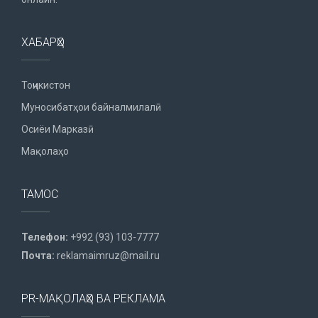
ХАБАРҲО
Тоҷикистон
Муносибатҳои байналмилалӣ
Осиёи Марказӣ
Мақолаҳо
ТАМОС
Телефон:
+992 (93) 103-7777
Почта:
reklamaimruz@mail.ru
PR-МАҚОЛАҲО ВА РЕКЛАМА