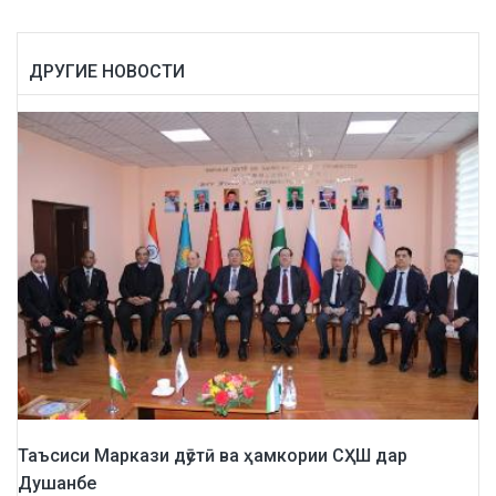
ДРУГИЕ НОВОСТИ
Таъсиси Маркази дӯстӣ ва ҳамкории СҲШ дар
Душанбе