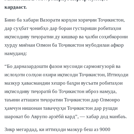
кардааст.
Бино ба хабари Вазорати корҳои хориҷии Тоҷикистон,
дар суҳбат ҷонибҳо дар бораи густариши робитаҳои
иқтисодиву тиҷоратии ду кишвар ва ҷалби соҳибкорони
хурду миёнаи Олмон ба Тоҷикистон мубодилаи афкор
намуданд:
“Бо дарназардошти фазои мусоиди сармоягузорӣ ва
ислоҳоти солҳои охири иқтисоди Тоҷикистон, Иттиҳоди
мазкур ҳавасмандии хешро баҳри вусъати робитаҳои
иқтисодиву тиҷоратӣ бо Тоҷикистон иброз намуда,
таъини атташеи тиҷоратии Тоҷикистон дар Олмонро
ҳамчун нишонаи таваҷҷуҳи Тоҷикистон дар рушди
шарокат бо Аврупо арзёбӣ кард”, — хабар дод манбаъ.
Зикр мегардад, ки иттиҳоди мазкур беш аз 9000