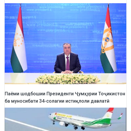
Паёми шодбошии Президенти Ҷумҳурии Тоҷикистон
ба муносибати 34-солагии истиқлоли давлатӣ