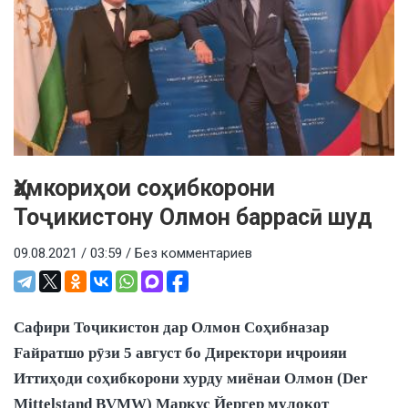
Ҳамкориҳои соҳибкорони
Тоҷикистону Олмон баррасӣ шуд
09.08.2021 / 03:59 /
Без комментариев
Сафири Тоҷикистон дар Олмон Cоҳибназар
Fайратшо рӯзи 5 август бо Директори иҷроияи
Иттиҳоди соҳибкорони хурду миёнаи Олмон (Der
Mittelstand BVMW) Маркус Йергер мулоқот