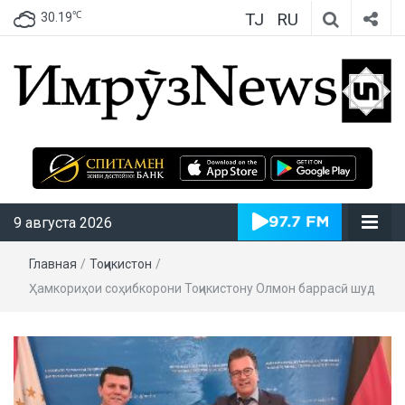
TJ
RU
℃
30.19
ИмрӯзNews
9 августа 2026
Главная
/
Тоҷикистон
/
Ҳамкориҳои соҳибкорони Тоҷикистону Олмон баррасӣ шуд