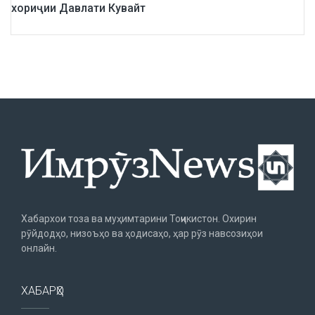
хориҷии Давлати Кувайт
Хабархои тоза ва муҳимтарини Тоҷикистон. Охирин
рӯйдодҳо, низоъҳо ва ҳодисаҳо, ҳар рӯз навсозиҳои
онлайн.
ХАБАРҲО