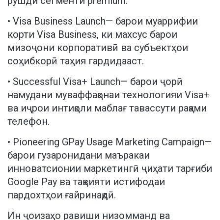
рушди сегменти premium.
• Visa Business Launch— барои муаррифии
корти Visa Business, ки махсус барои
мизоҷони корпоративӣ ва субъектҳои
соҳибкорӣ таҳия гардидааст.
• Successful Visa+ Launch— барои ҷорӣ
намудани муваффақонаи технологияи Visa+
ва иҷрои интиқоли маблағ тавассути рақами
телефон.
• Pioneering GPay Usage Marketing Campaign—
барои гузаронидани маъракаи
инноватсионии маркетингӣ ҷиҳати тарғиби
Google Pay ва тақвияти истифодаи
пардохтҳои ғайринақдӣ.
Ин ҷоизаҳо равиши низомманд ва