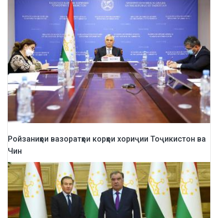
Ройзаниҳои вазоратҳои корҳои хориҷии Тоҷикистон ва
Чин