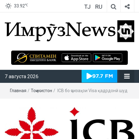
TJ
RU
℃
33.92
ИмрӯзNews
7 августа 2026
Главная
/
Тоҷикистон
/
ICB бо ҷоизаҳои Visa қадрдонӣ шуд