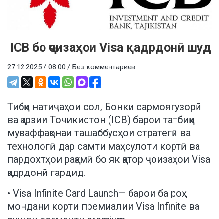
ICB бо ҷоизаҳои Visa қадрдонӣ шуд
27.12.2025 / 08:00 /
Без комментариев
Тибқи натиҷаҳои сол, Бонки сармоягузорӣ
ва қарзии Тоҷикистон (ICB) барои татбиқи
муваффақонаи ташаббусҳои стратегӣ ва
технологӣ дар самти маҳсулоти кортӣ ва
пардохтҳои рақамӣ бо як қатор ҷоизаҳои Visa
қадрдонӣ гардид.
• Visa Infinite Card Launch— барои ба роҳ
мондани корти премиалии Visa Infinite ва