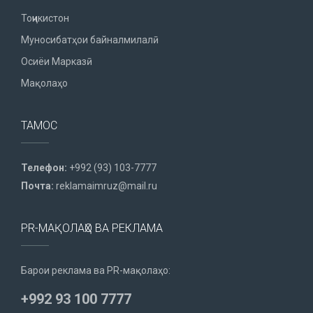
Тоҷикистон
Муносибатҳои байналмилалӣ
Осиёи Марказӣ
Мақолаҳо
ТАМОС
Телефон:
+992 (93) 103-7777
Почта:
reklamaimruz@mail.ru
PR-МАҚОЛАҲО ВА РЕКЛАМА
Барои реклама ва PR-мақолаҳо:
+992 93 100 7777