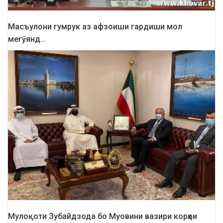
Масъулони гумрук аз афзоиши гардиши мол
мегӯянд…
Мулоқоти Зубайдзода бо Муовини вазири корҳои