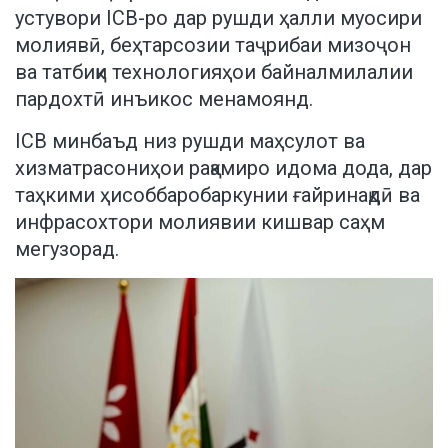
устувори ICB-ро дар рушди ҳалли муосири
молиявӣ, беҳтарсозии таҷрибаи мизоҷон
ва татбиқи технологияҳои байналмилалии
пардохтӣ инъикос менамоянд.
ICB минбаъд низ рушди маҳсулот ва
хизматрасониҳои рақамиро идома дода, дар
таҳкими ҳисоббаробаркунии ғайринақдӣ ва
инфрасохтори молиявии кишвар саҳм
мегузорад.