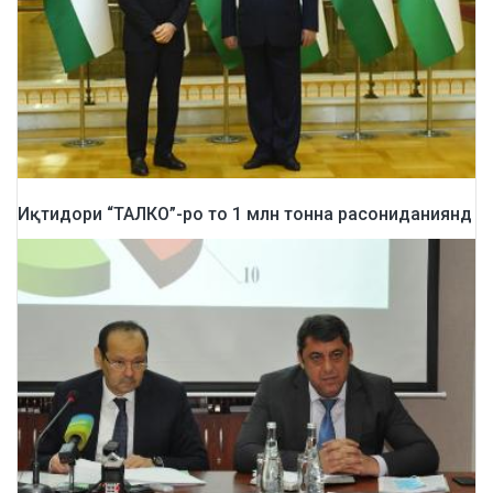
Иқтидори “ТАЛКО”-ро то 1 млн тонна расониданиянд