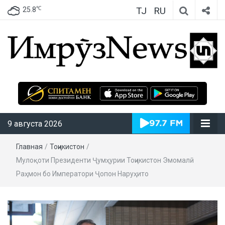
TJ
RU
℃
25.8
ИмрӯзNews
9 августа 2026
Главная
/
Тоҷикистон
/
Мулоқоти Президенти Ҷумҳурии Тоҷикистон Эмомалӣ
Раҳмон бо Императори Ҷопон Наруҳито