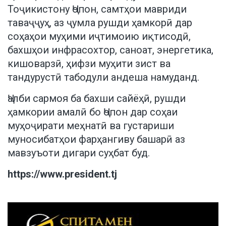
Тоҷикистону Ҷопон, самтҳои мавриди
таваҷҷуҳ, аз ҷумла рушди ҳамкорӣ дар
соҳаҳои муҳими иҷтимоию иқтисодӣ,
бахшҳои инфрасохтор, саноат, энергетика,
кишоварзӣ, ҳифзи муҳити зист ва
тандурустӣ табодули андеша намуданд.
Ҷалби сармоя ба бахши сайёҳӣ, рушди
ҳамкории амалӣ бо Ҷопон дар соҳаи
муҳоҷирати меҳнатӣ ва густариши
муносибатҳои фарҳангиву башарӣ аз
мавзуъоти дигари суҳбат буд.
https://www.president.tj