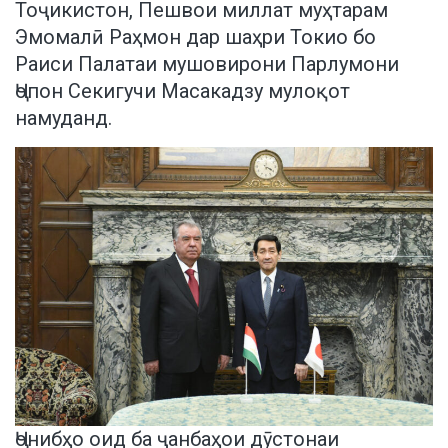
Тоҷикистон, Пешвои миллат муҳтарам
Эмомалӣ Раҳмон дар шаҳри Токио бо
Раиси Палатаи мушовирони Парлумони
Ҷопон Секигучи Масакадзу мулоқот
намуданд.
Ҷонибҳо оид ба ҷанбаҳои дӯстонаи