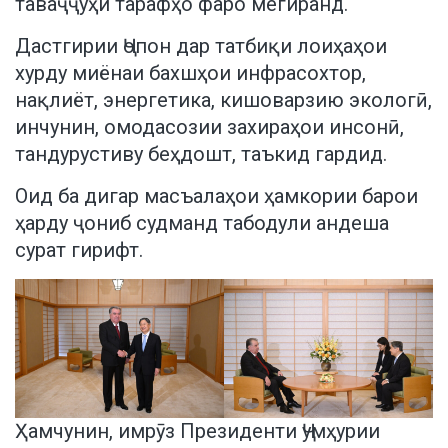
таваҷҷуҳи тарафҳо фаро мегиранд.
Дастгирии Ҷопон дар татбиқи лоиҳаҳои
хурду миёнаи бахшҳои инфрасохтор,
нақлиёт, энергетика, кишоварзию экологӣ,
инчунин, омодасозии захираҳои инсонӣ,
тандурустиву беҳдошт, таъкид гардид.
Оид ба дигар масъалаҳои ҳамкории барои
ҳарду ҷониб судманд табодули андеша
сурат гирифт.
Ҳамчунин, имрӯз Президенти Ҷумҳурии