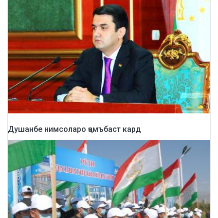
Душанбе нимсоларо ҷамъбаст кард