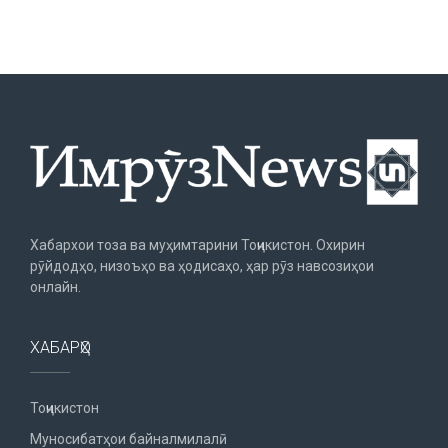
Хабархои тоза ва муҳимтарини Тоҷикистон. Охирин
рӯйдодҳо, низоъҳо ва ҳодисаҳо, ҳар рӯз навсозиҳои
онлайн.
ХАБАРҲО
Тоҷикистон
Муносибатҳои байналмилалӣ