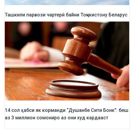
Ташкили парвози чартерӣ байни Тоҷикистону Беларус
14 сол ҳабси як корманди “Душанбе Сити Бонк”: беш
аз 3 миллион сомониро аз они худ кардааст