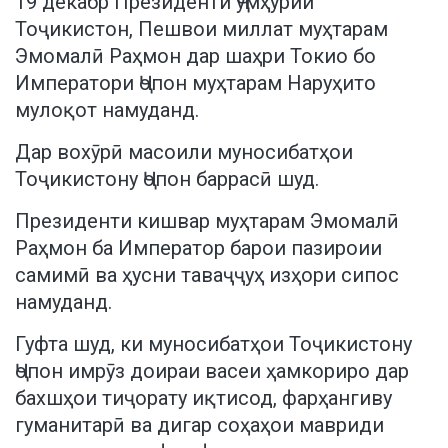
19 декабр Президенти Ҷумҳурии
Тоҷикистон, Пешвои миллат муҳтарам
Эмомалӣ Раҳмон дар шаҳри Токио бо
Императори Ҷопон муҳтарам Наруҳито
мулоқот намуданд.
Дар вохӯрӣ масоили муносибатҳои
Тоҷикистону Ҷопон баррасӣ шуд.
Президенти кишвар муҳтарам Эмомалӣ
Раҳмон ба Император барои пазироии
самимӣ ва ҳусни таваҷҷуҳ изҳори сипос
намуданд.
Гуфта шуд, ки муносибатҳои Тоҷикистону
Ҷопон имрӯз доираи васеи ҳамкориро дар
бахшҳои тиҷорату иқтисод, фарҳангиву
гуманитарӣ ва дигар соҳаҳои мавриди