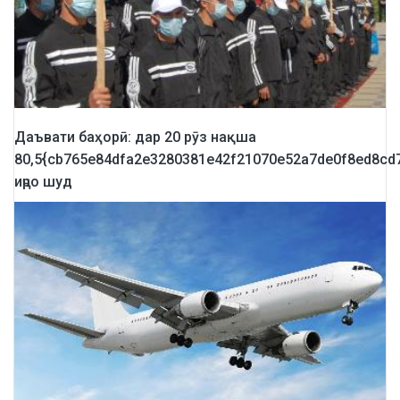
Даъвати баҳорӣ: дар 20 рӯз нақша
80,5{cb765e84dfa2e3280381e42f21070e52a7de0f8ed8cd
иҷро шуд