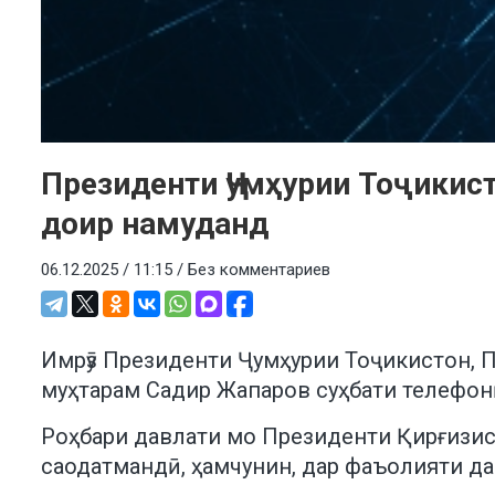
Президенти Ҷумҳурии Тоҷикист
доир намуданд
06.12.2025 / 11:15 /
Без комментариев
Имрӯз Президенти Ҷумҳурии Тоҷикистон,
муҳтарам Садир Жапаров суҳбати телефон
Роҳбари давлати мо Президенти Қирғизист
саодатмандӣ, ҳамчунин, дар фаъолияти да