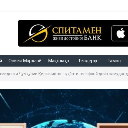
Осиёи Марказӣ
Мақолаҳо
Тендерҳо
Тамос
резиденти Ҷумҳурии Қирғизистон суҳбати телефонӣ доир намуданд