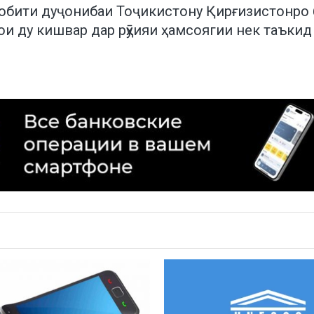
обити дуҷонибаи Тоҷикистону Қирғизистонро 
ои ду кишвар дар рӯҳияи ҳамсоягии нек таъкид