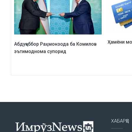
Ҳамёни мо
Абдуҷаббор Раҳмонзода ба Комилов
эътимоднома супорид
ХАБАРҲО