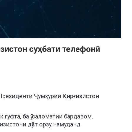
изистон суҳбати телефонӣ
Президенти Ҷумҳурии Қирғизистон
гуфта, ба ӯ саломатии бардавом,
зистони дӯст орзу намуданд.