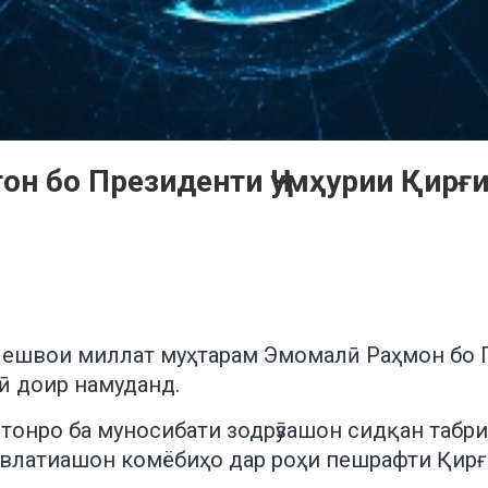
он бо Президенти Ҷумҳурии Қирғ
 Пешвои миллат муҳтарам Эмомалӣ Раҳмон бо 
ӣ доир намуданд.
онро ба муносибати зодрӯзашон сидқан табрик 
влатиашон комёбиҳо дар роҳи пешрафти Қирғи