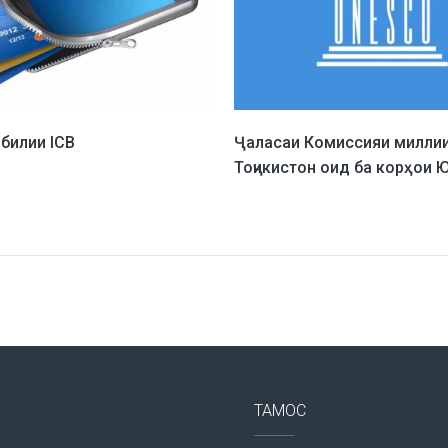
билии ICB
Ҷаласаи Комиссияи милли
Тоҷикистон оид ба корҳои
ТАМОС