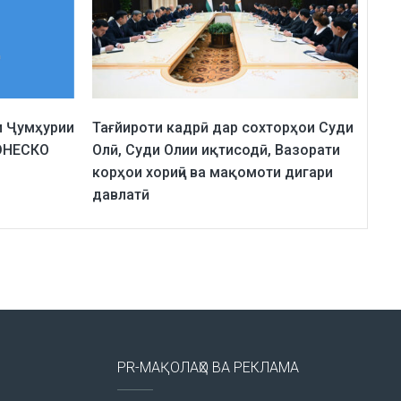
и Ҷумҳурии
Тағйироти кадрӣ дар сохторҳои Суди
 ЮНЕСКО
Олӣ, Суди Олии иқтисодӣ, Вазорати
корҳои хориҷӣ ва мақомоти дигари
давлатӣ
PR-МАҚОЛАҲО ВА РЕКЛАМА