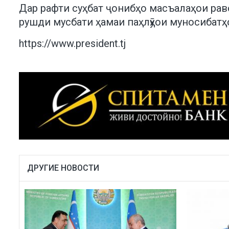
Дар рафти суҳбат ҷонибҳо масъалаҳои рав
рушди мусбати ҳамаи паҳлӯҳои муносибатҳ
https://www.president.tj
ДРУГИЕ НОВОСТИ