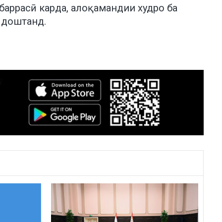
баррасӣ карда, алоқамандии худро ба
 доштанд.