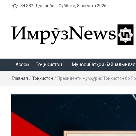
℃
34.38
Душанбе
Суббота, 8 августа 2026
ИмрӯзNews
Асосӣ
Тоҷикистон
Муносибатҳои байналмилалӣ
Главная
/
Тоҷикистон
/
Президенти Ҷумҳурии Тоҷикистон бо П