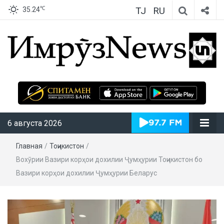
TJ
RU
℃
35.24
ИмрӯзNews
6 августа 2026
Главная
/
Тоҷикистон
/
Вохӯрии Вазири корҳои дохилии Ҷумҳурии Тоҷикистон бо
Вазири корҳои дохилии Ҷумҳурии Беларус