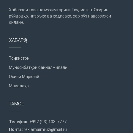
Хабархои тоза ва муҳимтарини Тоҷикистон. Охирин
рӯйдодҳо, низоъҳо ва ҳодисаҳо, ҳар рӯз навсозиҳои
онлайн.
ХАБАРҲО
Тоҷикистон
Муносибатҳои байналмилалӣ
Осиёи Марказӣ
Мақолаҳо
ТАМОС
Телефон:
+992 (93) 103-7777
Почта:
reklamaimruz@mail.ru