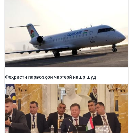
Феҳристи парвозҳои чартерӣ нашр шуд