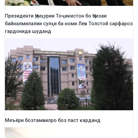
Президенти Ҷумҳурии Тоҷикистон бо Ҷоизаи
байналмилалии сулҳи ба номи Лев Толстой сарфароз
гардонида шуданд
Меъёри бозтамвилро боз паст карданд