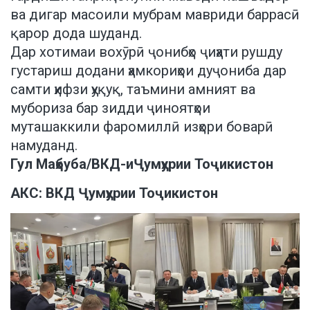
ва дигар масоили мубрам мавриди баррасӣ
қарор дода шуданд.
Дар хотимаи вохӯрӣ ҷонибҳо ҷиҳати рушду
густариш додани ҳамкориҳои дуҷониба дар
самти ҳифзи ҳуқуқ, таъмини амният ва
мубориза бар зидди ҷиноятҳои
муташаккили фаромиллӣ изҳори боварӣ
намуданд.
Гул Маҳбуба/ВКД-иҶумҳурии Тоҷикистон
АКС: ВКД Ҷумҳурии Тоҷикистон