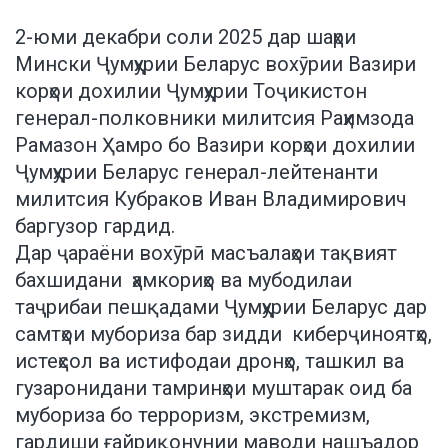
2-юми декабри соли 2025 дар шаҳри
Мински Ҷумҳурии Беларус вохӯрии Вазири
корҳои дохилии Ҷумҳурии Тоҷикистон
генерал-полковники милитсия Раҳимзода
Рамазон Ҳамро бо Вазири корҳои дохилии
Ҷумҳурии Беларус генерал-лейтенанти
милитсия Кубраков Иван Владимирович
баргузор гардид.
Дар ҷараёни вохӯрӣ масъалаҳои тақвият
бахшидани ҳамкориҳо ва мубодилаи
таҷрибаи пешқадами Ҷумҳурии Беларус дар
самтҳои мубориза бар зидди киберҷиноятҳо,
истеҳсол ва истифодаи дронҳо, ташкил ва
гузаронидани тамринҳои муштарак оид ба
мубориза бо терроризм, экстремизм,
гардиши ғайриқонунии маводи нашъадор