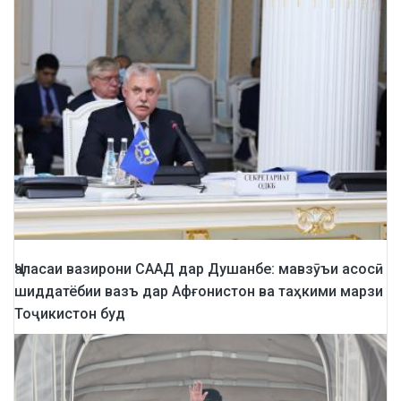
Ҷаласаи вазирони СААД дар Душанбе: мавзӯъи асосӣ
шиддатёбии вазъ дар Афғонистон ва таҳкими марзи
Тоҷикистон буд