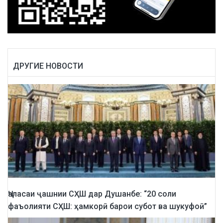
ДРУГИЕ НОВОСТИ
Ҷаласаи ҷашнии СҲШ дар Душанбе: “20 соли
фаъолияти СҲШ: ҳамкорӣ барои субот ва шукуфоӣ”