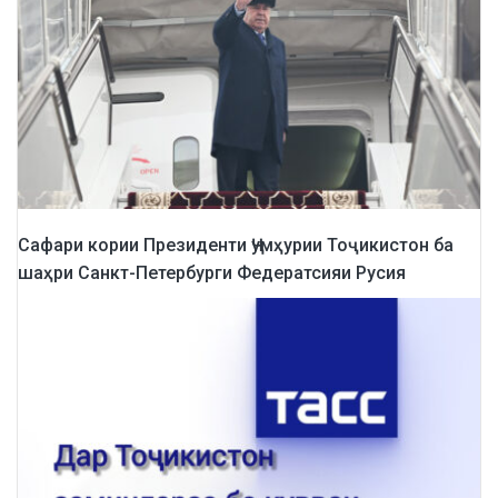
Сафари кории Президенти Ҷумҳурии Тоҷикистон ба
шаҳри Санкт-Петербурги Федератсияи Русия