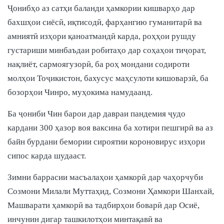
Ҷонибҳо аз сатҳи баланди ҳамкории кишварҳо дар
бахшҳои сиёсӣ, иқтисодӣ, фарҳангию гуманитарӣ ва
амниятӣ изҳори қаноатмандӣ карда, роҳҳои рушду
густариши минбаъдаи робитаҳо дар соҳаҳои тиҷорат,
нақлиёт, сармоягузорӣ, ба роҳ мондани содироти
молҳои Тоҷикистон, бахусус маҳсулоти кишоварзӣ, ба
бозорҳои Чинро, муҳокима намудаанд.
Ба ҷониби Чин барои дар давраи пандемия ҷудо
кардани 300 ҳазор воя ваксина ба хотири пешгирӣ ва аз
байн бурдани бемории сироятии короновирус изҳори
сипос карда шудааст.
Зимни баррасии масъалаҳои ҳамкорӣ дар чаҳорчуби
Созмони Милали Муттаҳид, Созмони Ҳамкори Шанхай,
Машварати ҳамкорӣ ва тадбирҳои боварӣ дар Осиё,
инчунин дигар ташкилотҳои минтақавӣ ва