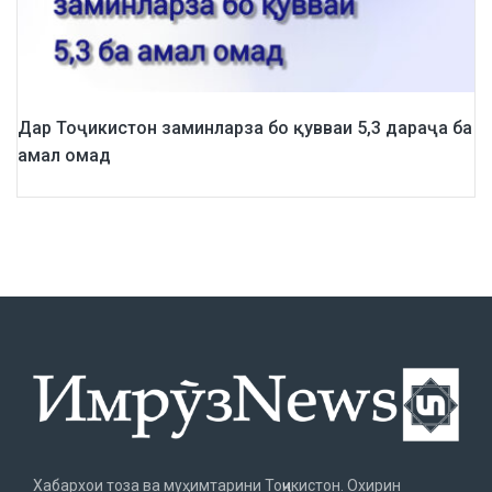
Дар Тоҷикистон заминларза бо қувваи 5,3 дараҷа ба
амал омад
Хабархои тоза ва муҳимтарини Тоҷикистон. Охирин