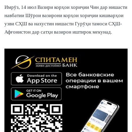
Имрӯз, 14 июл Вазири корҳои хориҷии Чин дар нишасти
навбатии Шӯрои вазирони корҳои хориҷии кишварҳои
узви СҲШ ва нахустин нишасти Гурӯҳи тамоси СҲШ-
Афғонистон дар сатҳи вазирон иштирок мекунад.