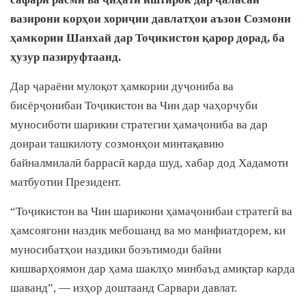
вазирони корҳои хориҷии давлатҳои аъзои Созмони
ҳамкории Шанхай дар Тоҷикистон қарор дорад, ба
ҳузур пазируфтаанд.
Дар ҷараёни мулоқот ҳамкории дуҷониба ва
бисёрҷонибаи Тоҷикистон ва Чин дар чаҳорчуби
муносиботи шарикии стратегии ҳамаҷониба ва дар
доираи ташкилоту созмонҳои минтақавию
байналмилалӣ баррасӣ карда шуд, хабар дод Хадамоти
матбуотии Президент.
“Тоҷикистон ва Чин шарикони ҳамаҷонибаи стратегӣ ва
ҳамсоягони наздик мебошанд ва мо манфиатдорем, ки
муносибатҳои наздики боэътимоди байни
кишварҳоямон дар ҳама шаклҳо минбаъд амиқтар карда
шаванд”, — изҳор доштаанд Сарвари давлат.