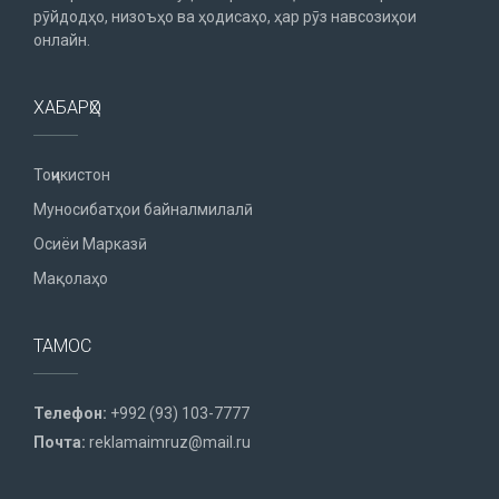
рӯйдодҳо, низоъҳо ва ҳодисаҳо, ҳар рӯз навсозиҳои
онлайн.
ХАБАРҲО
Тоҷикистон
Муносибатҳои байналмилалӣ
Осиёи Марказӣ
Мақолаҳо
ТАМОС
Телефон:
+992 (93) 103-7777
Почта:
reklamaimruz@mail.ru