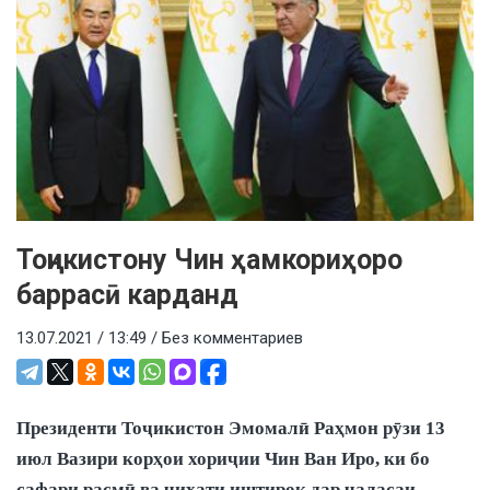
Тоҷикистону Чин ҳамкориҳоро
баррасӣ карданд
13.07.2021 / 13:49 /
Без комментариев
Президенти Тоҷикистон Эмомалӣ Раҳмон рӯзи 13
июл Вазири корҳои хориҷии Чин Ван Иро, ки бо
сафари расмӣ ва ҷиҳати иштирок дар ҷаласаи