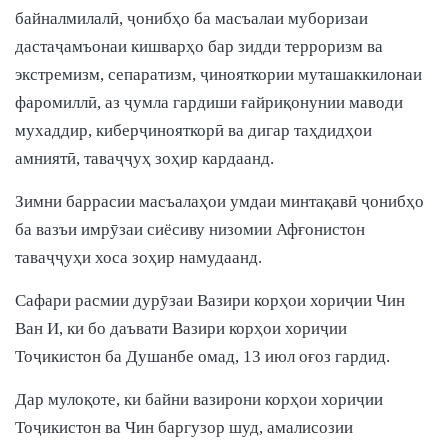
байналмилалӣ, ҷонибҳо ба масъалаи муборизаи
дастаҷамъонаи кишварҳо бар зидди терроризм ва
экстремизм, сепаратизм, ҷинояткории муташаккилонаи
фаромиллӣ, аз ҷумла гардиши ғайриқонунии маводи
мухаддир, киберҷинояткорӣ ва дигар таҳдидҳои
амниятӣ, таваҷҷуҳ зоҳир кардаанд.
Зимни баррасии масъалаҳои умдаи минтақавӣ ҷонибҳо
ба вазъи имрӯзаи сиёсиву низомии Афғонистон
таваҷҷуҳи хоса зоҳир намудаанд.
Сафари расмии дурӯзаи Вазири корҳои хориҷии Чин
Ван И, ки бо даъвати Вазири корҳои хориҷии
Тоҷикистон ба Душанбе омад, 13 июл оғоз гардид.
Дар мулоқоте, ки байни вазирони корҳои хориҷии
Тоҷикистон ва Чин баргузор шуд, амалисозии