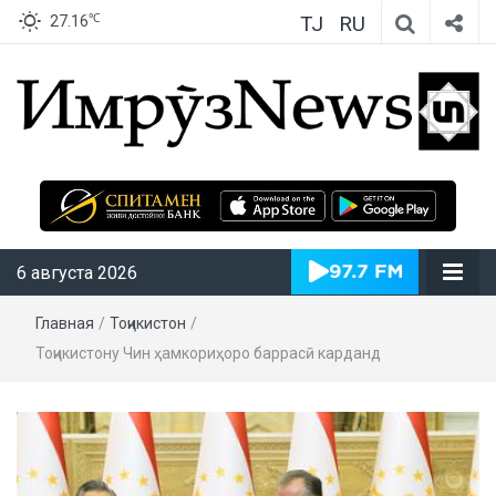
TJ
RU
℃
27.16
ИмрӯзNews
6 августа 2026
Главная
/
Тоҷикистон
/
Тоҷикистону Чин ҳамкориҳоро баррасӣ карданд