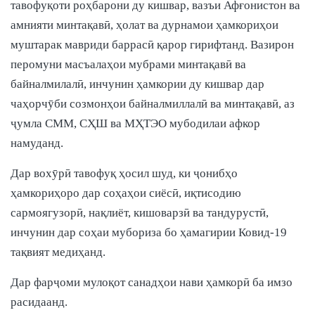
тавофуқоти роҳбарони ду кишвар, вазъи Афғонистон ва
амнияти минтақавӣ, ҳолат ва дурнамои ҳамкориҳои
муштарак мавриди баррасӣ қарор гирифтанд. Вазирон
перомуни масъалаҳои мубрами минтақавӣ ва
байналмилалӣ, инчунин ҳамкории ду кишвар дар
чаҳорчӯби созмонҳои байналмиллалӣ ва минтақавӣ, аз
ҷумла СММ, СҲШ ва МҲТЭО мубодилаи афкор
намуданд.
Дар вохӯрӣ тавофуқ ҳосил шуд, ки ҷонибҳо
ҳамкориҳоро дар соҳаҳои сиёсӣ, иқтисодию
сармоягузорӣ, нақлиёт, кишоварзӣ ва тандурустӣ,
инчунин дар соҳаи мубориза бо ҳамагирии Ковид-19
тақвият медиҳанд.
Дар фарҷоми мулоқот санадҳои нави ҳамкорӣ ба имзо
расидаанд.