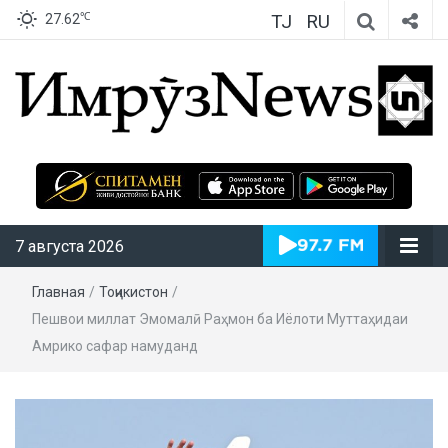
TJ
RU
℃
27.62
ИмрӯзNews
7 августа 2026
Главная
/
Тоҷикистон
/
Пешвои миллат Эмомалӣ Раҳмон ба Иёлоти Муттаҳидаи
Амрико сафар намуданд