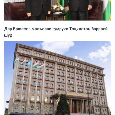
Дар Брюссел масъалаи гумруки Тоҷикистон баррасӣ
шуд