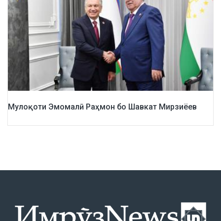
Мулоқоти Эмомалӣ Раҳмон бо Шавкат Мирзиёев