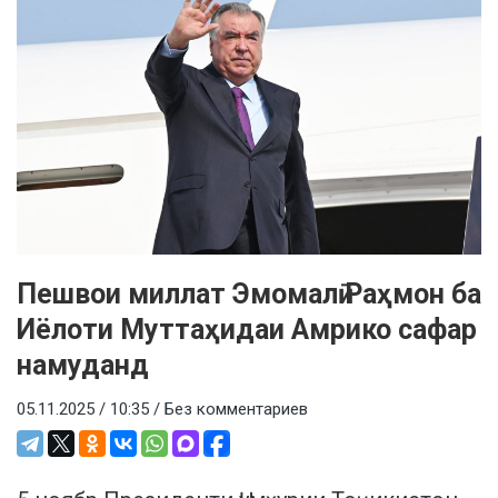
Пешвои миллат Эмомалӣ Раҳмон ба
Иёлоти Муттаҳидаи Амрико сафар
намуданд
05.11.2025 / 10:35 /
Без комментариев