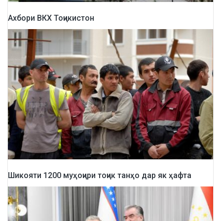
Ахбори ВКХ Тоҷикистон
Шикояти 1200 муҳоҷири тоҷик танҳо дар як ҳафта