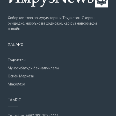
Хабархои тоза ва муҳимтарини Тоҷикистон. Охирин
рӯйдодҳо, низоъҳо ва ҳодисаҳо, ҳар рӯз навсозиҳои
онлайн.
ХАБАРҲО
Тоҷикистон
Муносибатҳои байналмилалӣ
Осиёи Марказӣ
Мақолаҳо
ТАМОС
Телефон:
+992 (93) 103-7777