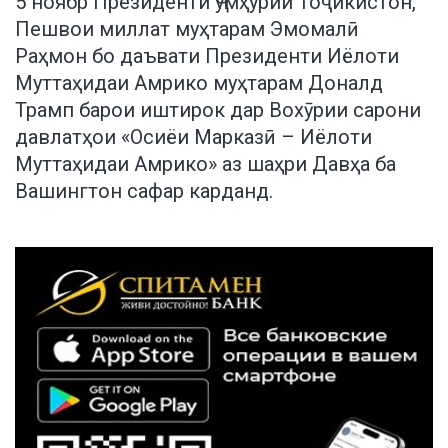
5 ноябр Президенти Ҷумҳурии Тоҷикистон,
Пешвои миллат муҳтарам Эмомалӣ
Раҳмон бо даъвати Президенти Иёлоти
Муттаҳидаи Амрико муҳтарам Доналд
Трамп барои иштирок дар Вохӯрии сарони
давлатҳои «Осиёи Марказӣ – Иёлоти
Муттаҳидаи Амрико» аз шаҳри Давҳа ба
Вашингтон сафар карданд.