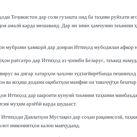
ди Тоҷикистон дар соли гузашта оид ба таҳияи руйхати яг
оя амалӣ карда мешаванд. Дар ин зимн ҳамчунин таъмини ҳ
ҳои мубрами ҳамкорӣ дар доираи Иттиҳод мубодилаи афкор 
ҳои раёсатро дар Иттиҳод аз ҷониби Беларус, таъкид намуд
вирус ва дигар хатарҳои ҷаҳони зудтағйирёбанда пешниҳод г
н ва коҳиш додани оқибатҳои манфии он таваҷҷӯҳи бештар 
ои Иттиҳод дар шароити кунунӣ таъмини таҳкими минбаъдаи 
тсия муҳим арзёбӣ карда шудааст.
 Иттиҳоди Давлатҳои Мустақил дар соҳаи рақамисозӣ, таҳки
олот имкониятҳои калон мавҷуданд.