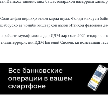
зви Иттиҳод тавонистанд ба дастовардҳои назарраси ҳамкор
 Соли ҳифзи пиряхҳо эълон карда шуда, Фонди махсуси байн
ашаббусҳо аз ҷониби кишварҳои аъзои Иттиҳод фаъолона да
и раёсати муваффақона дар ИДМ дар соли 2021 изҳори сипос
и зиддитеррористии ИДМ Евгений Сисоев, ки номзадиаш тасд