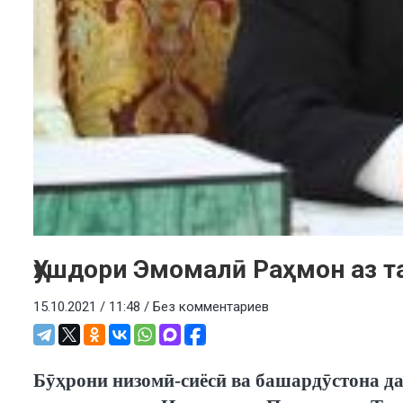
Ҳушдори Эмомалӣ Раҳмон аз т
15.10.2021 / 11:48 /
Без комментариев
Бӯҳрони низомӣ-сиёсӣ ва башардӯстона д