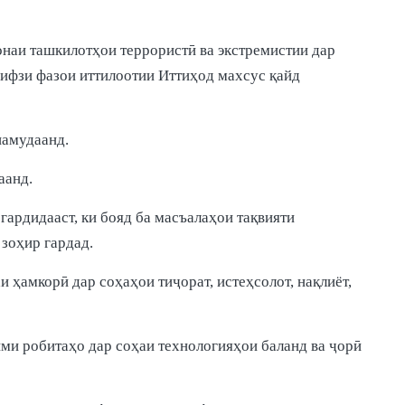
онаи ташкилотҳои террористӣ ва экстремистии дар
ифзи фазои иттилоотии Иттиҳод махсус қайд
намудаанд.
аанд.
ардидааст, ки бояд ба масъалаҳои тақвияти
зоҳир гардад.
ҳамкорӣ дар соҳаҳои тиҷорат, истеҳсолот, нақлиёт,
ми робитаҳо дар соҳаи технологияҳои баланд ва ҷорӣ