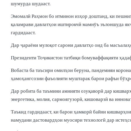
шумурда шудааст.
Эмомалӣ Раҳмон бо итминон изҳор доштанд, ки пешниҳо
қаламрави давлатҳои иштирокчӣ мамнӯъ эълоншуда якҷ
гардидааст.
Дар ҷараёни мулоқот сарони давлатҳо оид ба масъала
Президенти Тоҷикистон татбиқи бомуваффақияти ҳадаф
Вобаста ба таъсири омилҳои беруна, пандемияи корона
ҳамоҳангсозии фаъолияти муштарак барои рафъи бӯҳро
Дар робита ба таъмини амнияти озуқаворӣ дар кишварҳ
энергетика, молия, сармоягузорӣ, кишоварзӣ ва иннова
Таъкид гардидааст, ки барои ҳамкорӣ байни кишварҳои
намудани дастовардҳои муосири технологӣ дар истеҳс