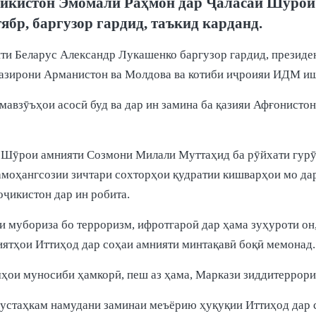
оҷикистон Эмомалӣ Раҳмон дар Ҷаласаи Шӯрои
ябр, баргузор гардид, таъкид карданд.
енти Беларус Александр Лукашенко баргузор гардид, президе
рвазирони Арманистон ва Молдова ва котиби иҷроияи ИДМ иш
авзӯъҳои асосӣ буд ва дар ин замина ба қазияи Афғонистон
би Шӯрои амнияти Созмони Милали Муттаҳид ба рӯйхати гурӯ
 ҳамоҳангсозии зичтари сохторҳои қудратии кишварҳои мо да
оҷикистон дар ин робита.
и мубориза бо терроризм, ифротгароӣ дар ҳама зуҳуроти он
ятҳои Иттиҳод дар соҳаи амнияти минтақавӣ боқӣ мемонад.
ҳои муносиби ҳамкорӣ, пеш аз ҳама, Маркази зиддитеррорис
мустаҳкам намудани заминаи меъёрию ҳуқуқии Иттиҳод дар 