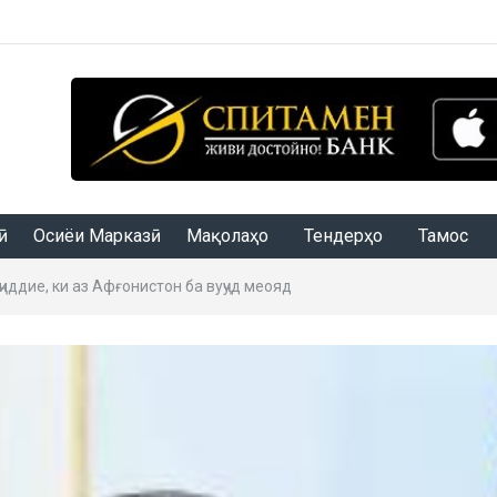
Осиёи Марказӣ
Мақолаҳо
Тендерҳо
Тамос
ддие, ки аз Афғонистон ба вуҷуд меояд