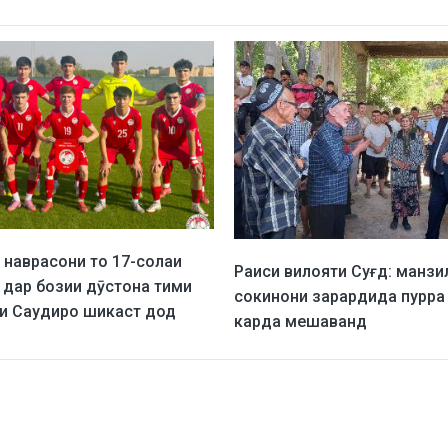
 наврасони то 17-солаи
Раиси вилояти Суғд: манзи
н дар бозии дӯстона тими
сокинони зарардида пурра
и Саудиро шикаст дод
карда мешаванд