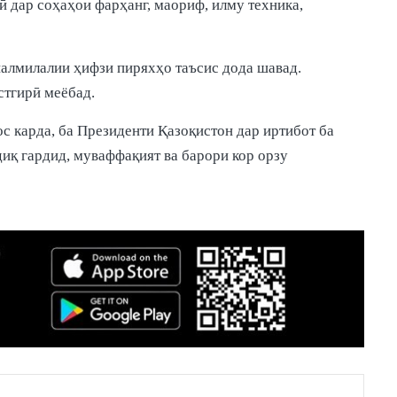
ӣ дар соҳаҳои фарҳанг, маориф, илму техника,
алмилалии ҳифзи пиряхҳо таъсис дода шавад.
стгирӣ меёбад.
 карда, ба Президенти Қазоқистон дар иртибот ба
иқ гардид, муваффақият ва барори кор орзу