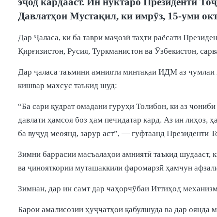
эҷод кардааст. Ин нуктаро Президенти Т
Давлатҳои Мустақил, ки имрӯз, 15-уми окт
Дар Ҷаласа, ки ба таври маҷозӣ таҳти раёсати Презид
Қирғизистон, Русия, Туркманистон ва Ӯзбекистон, са
Дар ҷаласа таъмини амнияти минтақаи ИДМ аз ҷумлаи м
кишвар махсус таъкид шуд:
“Ба сари қудрат омадани гуруҳи Толибон, ки аз ҷони
давлати ҳамсоя боз ҳам печидатар кард. Аз ин лиҳоз,
ба вуҷуд меоянд, зарур аст”, — гуфтаанд Президенти Т
Зимни баррасии масъалаҳои амниятӣ таъкид шудааст, к
ва ҷинояткории муташаккили фаромарзӣ ҳамчун афзали
Зимнан, дар ин самт дар чаҳорчӯбаи Иттиҳод механизм
Барои амалисозии ҳуҷҷатҳои қабулшуда ва дар оянда 