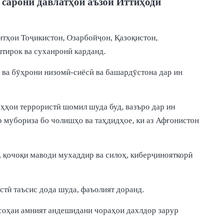
 сарони давлатҳои аъзои Иттиҳоди
нтҳои Тоҷикистон, Озарбойҷон, Қазоқистон,
тирок ва суханронӣ карданд.
 ва бӯҳрони низомӣ-сиёсӣ ва башардӯстона дар ин
ҳҳои террористӣ шомил шуда буд, вазъро дар ин
р мубориза бо чолишҳо ва таҳдидҳое, ки аз Афғонистон
, қочоқи маводи мухаддир ва силоҳ, киберҷинояткорӣ
тӣ таъсис дода шуда, фаъолият доранд.
соҳаи амният андешидани чораҳои дахлдор зарур