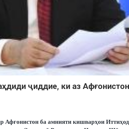
аҳдиди ҷиддие, ки аз Афғонистон
ар Афғонистон ба амнияти кишварҳои Иттиҳо