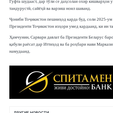
Гуфта шудааст, дар тӯли се даҳсолаи охир кишварҳои у
тандурустӣ, сайёҳӣ ва варзиш ноил шаванд.
Ҷониби Тоҷикистон пешниҳод карда буд, соли 2025-ум
Президенти Тоҷикистон изҳори умед кардаанд, ки ин т
Ҳамчунин, Сарвари давлат ба Президенти Беларус баро
қабули раёсат дар Иттиҳод ва ба роҳбари нави Марказ
намудаанд.
ДРУГИЕ НОВОСТИ