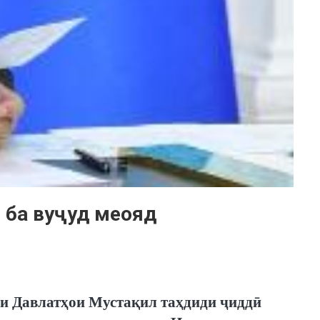
 ба вуҷуд меояд
ди Давлатҳои Мустақил таҳдиди ҷиддӣ