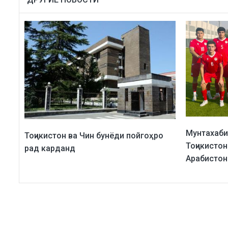
Мунтахаби
Тоҷикистон ва Чин бунёди пойгоҳро
Тоҷикисто
рад карданд
Арабистон