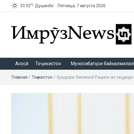
℃
33.92
Душанбе
Пятница, 7 августа 2026
ИмрӯзNews
Асосӣ
Тоҷикистон
Муносибатҳои байналмилалӣ
Главная
/
Тоҷикистон
/
Ҳушдори Эмомалӣ Раҳмон аз таҳдиди ҷи