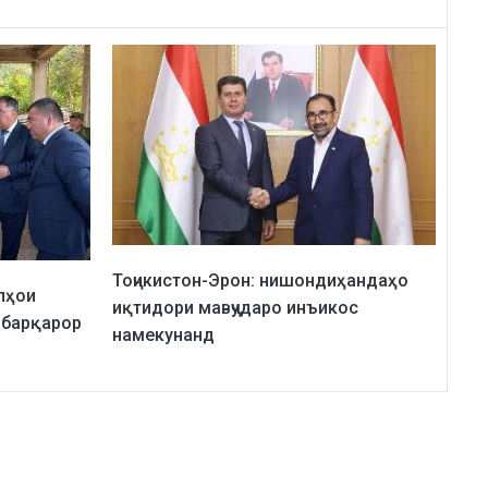
Тоҷикистон-Эрон: нишондиҳандаҳо
лҳои
иқтидори мавҷударо инъикос
 барқарор
намекунанд