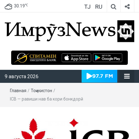
TJ
RU
℃
30.19
ИмрӯзNews
9 августа 2026
Главная
/
Тоҷикистон
/
ICB — равиши нав ба кори бонкдорӣ