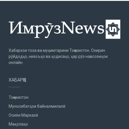
Хабархои тоза ва муҳимтарини Тоҷикистон. Охирин
рӯйдодҳо, низоъҳо ва ҳодисаҳо, ҳар рӯз навсозиҳои
онлайн.
ХАБАРҲО
Тоҷикистон
Муносибатҳои байналмилалӣ
Осиёи Марказӣ
Мақолаҳо