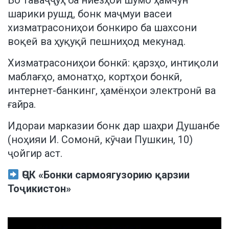
Бо таваҷҷуҳ ба ниёзҳои шумо ҳамчун
шарики рушд, бонк маҷмуи васеи
хизматрасониҳои бонкиро ба шахсони
воқеӣ ва ҳуқуқӣ пешниҳод мекунад.
Хизматрасониҳои бонкӣ: қарзҳо, интиқоли
маблағҳо, амонатҳо, кортҳои бонкӣ,
интернет-банкинг, ҳамёнҳои электронӣ ва
ғайра.
Идораи марказии бонк дар шаҳри Душанбе
(ноҳияи И. Сомонӣ, кӯчаи Пушкин, 10)
ҷойгир аст.
ҶСК «Бонки сармоягузорию қарзии
Тоҷикистон»