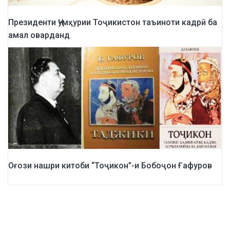
Президенти Ҷумҳурии Тоҷикистон таъиноти кадрӣ ба
амал оварданд
Оғози нашри китоби “Тоҷикон”-и Бобоҷон Ғафуров