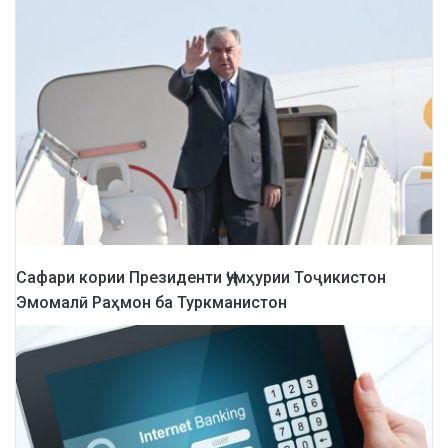
Сафари кории Президенти Ҷумҳурии Тоҷикистон
Эмомалӣ Раҳмон ба Туркманистон