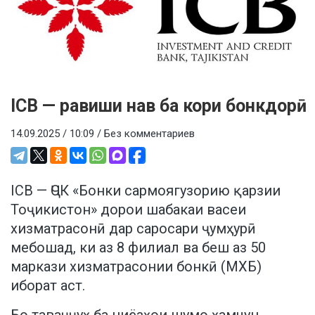
ICB — равиши нав ба кори бонкдорӣ
14.09.2025 / 10:09 /
Без комментариев
ICB — ҶСК «Бонки сармоягузорию қарзии
Тоҷикистон» дорои шабакаи васеи
хизматрасонӣ дар саросари ҷумҳурӣ
мебошад, ки аз 8 филиал ва беш аз 50
маркази хизматрасонии бонкӣ (МХБ)
иборат аст.