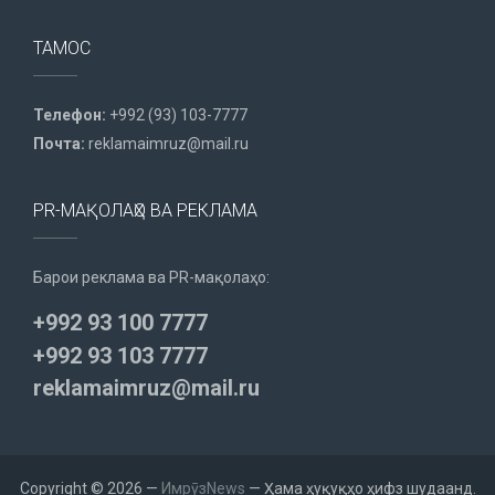
ТАМОС
Телефон:
+992 (93) 103-7777
Почта:
reklamaimruz@mail.ru
PR-МАҚОЛАҲО ВА РЕКЛАМА
Барои реклама ва PR-мақолаҳо:
+992 93 100 7777
+992 93 103 7777
reklamaimruz@mail.ru
Copyright © 2026 —
ИмрӯзNews
— Ҳама ҳуқуқҳо ҳифз шудаанд.