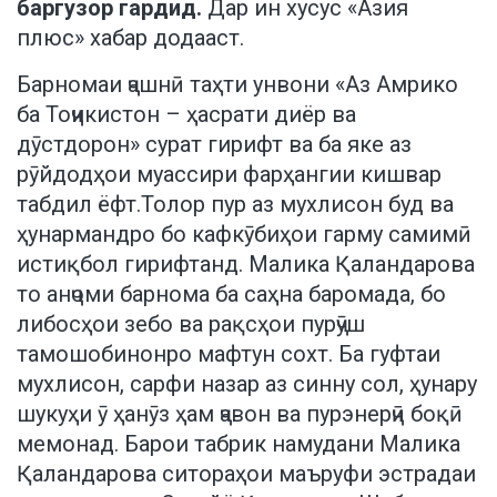
баргузор гардид.
Дар ин хусус «Азия
плюс» хабар додааст.
Барномаи ҷашнӣ таҳти унвони «Аз Амрико
ба Тоҷикистон – ҳасрати диёр ва
дӯстдорон» сурат гирифт ва ба яке аз
рӯйдодҳои муассири фарҳангии кишвар
табдил ёфт.Толор пур аз мухлисон буд ва
ҳунармандро бо кафкӯбиҳои гарму самимӣ
истиқбол гирифтанд. Малика Қаландарова
то анҷоми барнома ба саҳна баромада, бо
либосҳои зебо ва рақсҳои пурҷӯш
тамошобинонро мафтун сохт. Ба гуфтаи
мухлисон, сарфи назар аз синну сол, ҳунару
шукуҳи ӯ ҳанӯз ҳам ҷавон ва пурэнерҷӣ боқӣ
мемонад. Барои табрик намудани Малика
Қаландарова ситораҳои маъруфи эстрадаи