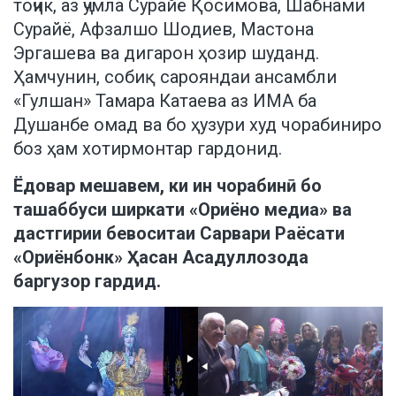
тоҷик, аз ҷумла Сурайё Қосимова, Шабнами
Сурайё, Афзалшо Шодиев, Мастона
Эргашева ва дигарон ҳозир шуданд.
Ҳамчунин, собиқ сарояндаи ансамбли
«Гулшан» Тамара Катаева аз ИМА ба
Душанбе омад ва бо ҳузури худ чорабиниро
боз ҳам хотирмонтар гардонид.
Ёдовар мешавем, ки ин чорабинӣ бо
ташаббуси ширкати «Ориёно медиа» ва
дастгирии бевоситаи Сарвари Раёсати
«Ориёнбонк» Ҳасан Асадуллозода
баргузор гардид.