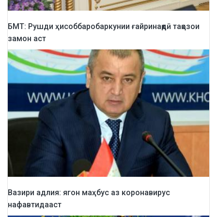
БМТ: Рушди ҳисоббаробаркунии ғайринақдӣ тақозои
замон аст
Вазири адлия: ягон маҳбус аз коронавирус
нафавтидааст