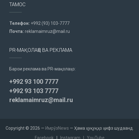
ТАМОС
Телефон:
+992 (93) 103-7777
Почта:
reklamaimruz@mail.ru
PR-МАҚОЛАҲО ВА РЕКЛАМА
Барои реклама ва PR-мақолаҳо:
+992 93 100 7777
+992 93 103 7777
reklamaimruz@mail.ru
Copyright © 2026 —
ИмрӯзNews
— Ҳама ҳуқуқҳо ҳифз шудаанд.
Facebook
|
Instagram
|
YouTube