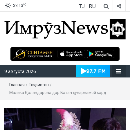
TJ
RU
℃
38.13
ИмрӯзNews
9 августа 2026
Главная
/
Тоҷикистон
/
Малика Қаландарова дар Ватан ҳунарнамоӣ кард