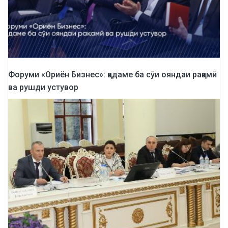
Форуми «Ориён Бизнес»: қадаме ба сӯи ояндаи рақамӣ
ва рушди устувор