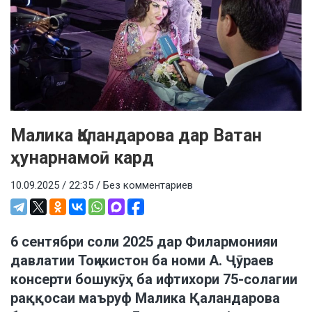
Малика Қаландарова дар Ватан
ҳунарнамоӣ кард
10.09.2025 / 22:35 /
Без комментариев
6 сентябри соли 2025 дар Филармонияи
давлатии Тоҷикистон ба номи А. Ҷӯраев
консерти бошукӯҳ ба ифтихори 75-солагии
раққосаи маъруф Малика Қаландарова