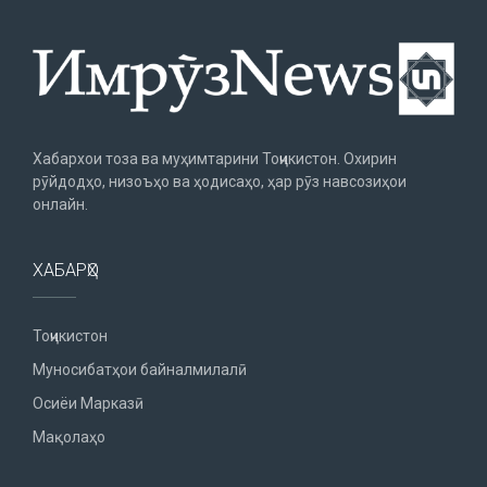
Хабархои тоза ва муҳимтарини Тоҷикистон. Охирин
рӯйдодҳо, низоъҳо ва ҳодисаҳо, ҳар рӯз навсозиҳои
онлайн.
ХАБАРҲО
Тоҷикистон
Муносибатҳои байналмилалӣ
Осиёи Марказӣ
Мақолаҳо