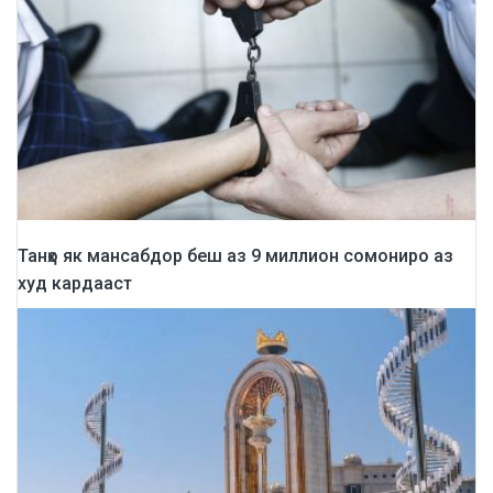
Танҳо як мансабдор беш аз 9 миллион сомониро аз
худ кардааст