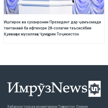
Иштирок ва суханронии Президент дар ҷамъомади
тантанавӣ ба ифтихори 28-солагии таъсисёбии
Қувваҳои мусаллаҳи Ҷумҳурии Тоҷикистон
Хабархои тоза ва муҳимтарини Тоҷикистон. Охирин