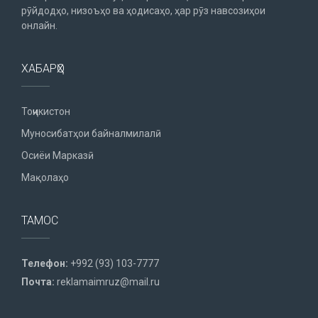
рӯйдодҳо, низоъҳо ва ҳодисаҳо, ҳар рӯз навсозиҳои
онлайн.
ХАБАРҲО
Тоҷикистон
Муносибатҳои байналмилалӣ
Осиёи Марказӣ
Мақолаҳо
ТАМОС
Телефон:
+992 (93) 103-7777
Почта:
reklamaimruz@mail.ru