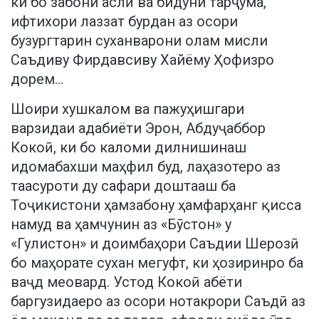
ки бо забони аслӣ ва бидуни тарҷума,
ифтихори лаззат бурдан аз осори
бузургтарин суханварони олам мисли
Саъдиву Фирдавсиву Хайёму Ҳофизро
дорем…
Шоири хушкалом ва пажуҳишгари
варзидаи адабиёти Эрон, Абдуҷаббор
Кокоӣ, ки бо каломи дилнишинаш
идомабахши маҳфил буд, лаҳазотеро аз
таасуроти ду сафари доштааш ба
Тоҷикистони ҳамзабону ҳамфарҳанг қисса
намуд ва ҳамчунин аз «Бӯстон» у
«Гулистон» и доимбаҳори Саъдии Шерозӣ
бо маҳорате сухан мегуфт, ки ҳозиринро ба
ваҷд меовард. Устод Кокоӣ абёти
баргузидаеро аз осори нотакрори Саъдӣ аз