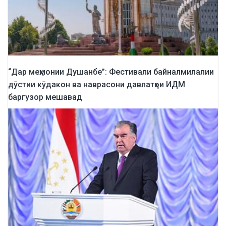
“Дар меҳмонии Душанбе”: Фестивали байналмилалии
дӯстии кӯдакон ва наврасони давлатҳои ИДМ
баргузор мешавад