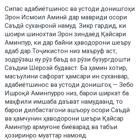
Сипас адабиётшинос ва устоди донишгоҳи
Эрон Исмоил Аминӣ дар мавриди осори
Саъдӣ суханронӣ намуд. Зикр гардид, ки
шоири шинохтаи Эрон зиндаёд Қайсари
Аминпур, ки дар байни ҳаводорони шеъру
адаб дар Тоҷикистон низ маъруф аст,
зодрӯзаш яу рӯз баъд аз рӯзи бузургдошти
Саъдии Шерозӣ будааст. Ба ҳамин хотир,
масъулини сафорат ҳамсари ин суханвар,
адабиётшинос ва устоди донишгоҳ — Зебо
Ишроқӣ Аминпурро низ, барои ширкат ба
маҳфили имшаба даъват намудаанд, то
барои дилбастагони ашъору осори Саъдӣ
ва ҳамчунин ҳаводорони шеъри Қайсар
Аминпур армуғоне биёварад ва табъи
ҳозиринро муаттар намояд.