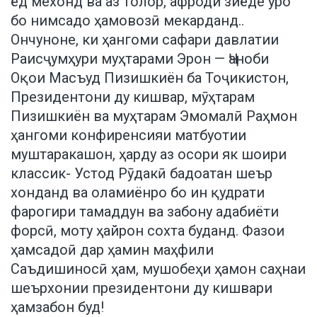
ёд мехонд ва аз толор, афроди зиёде ӯро
бо нимсадо ҳамовозӣ мекарданд..
Ончуноне, ки ҳангоми сафари давлатии
Раисҷумҳури муҳтарами Эрон — Ҷаноби
Оқои Масъуд Пизишкиён ба Тоҷикистон,
Президентони ду кишвар, мӯҳтарам
Пизишкиён ва муҳтарам Эмомалӣ Раҳмон
ҳангоми конфиренсияи матбуотии
муштаракашон, ҳарду аз осори як шоири
классик- Устод Рӯдакӣ бадоатан шеър
хонданд ва оламиёнро бо ин қудрати
фарогири тамаддун ва забону адабиёти
форсӣ, моту ҳайрон сохта буданд. Фазои
ҳамсадоӣ дар ҳамин маҳфили
Саъдишиносӣ ҳам, мушобеҳи ҳамон саҳнаи
шеърхонии президентони ду кишвари
ҳамзабон буд!