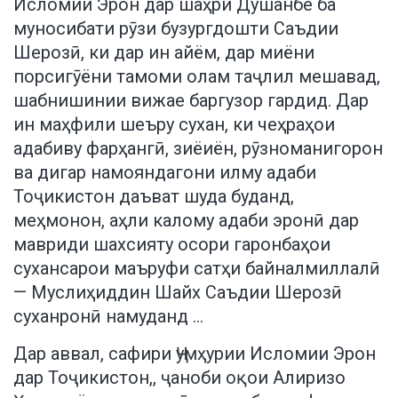
Исломии Эрон дар шаҳри Душанбе ба
муносибати рӯзи бузургдошти Саъдии
Шерозӣ, ки дар ин айём, дар миёни
порсигӯёни тамоми олам таҷлил мешавад,
шабнишинии вижае баргузор гардид. Дар
ин маҳфили шеъру сухан, ки чеҳраҳои
адабиву фарҳангӣ, зиёиён, рӯзноманигорон
ва дигар намояндагони илму адаби
Тоҷикистон даъват шуда буданд,
меҳмонон, аҳли калому адаби эронӣ дар
мавриди шахсияту осори гаронбаҳои
сухансарои маъруфи сатҳи байналмиллалӣ
— Муслиҳиддин Шайх Саъдии Шерозӣ
суханронӣ намуданд …
Дар аввал, сафири Ҷумҳурии Исломии Эрон
дар Тоҷикистон,, ҷаноби оқои Алиризо