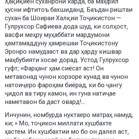
Ҳақиқиён суханронӣ карда, ба маҳфил
ҳусни ифтитоъ бахшиданд. Баъдан риштаи
сухан ба Шоираи Халқии Тоҷикистон —
Гулрухсор Сафиева дода шуд, ки солҳост,
васфи меҳру муҳаббати мардумони
ҳамтамаддуну ҳамрешаи Тоҷикистону
Эронро намудааст ва дар ҳарду кишвар
маҳбубияти хосае дорад. Устод Гулрухсор
гуфт; «Фарҳанг ҳам сиёсат аст! Он
метавонад чунон корзоре кунад ва чунон
натоиҷеро фароҳам биёрад, ки бо ҷангу
ҷидол ва тиру камон, ин гуна натиҷае
наметавон ба даст овард!…
Инчунин, номбурда нуктаеро матраҳ намуд,
ки; » Мо, тоҷикон миллати хушбахте
ҳастем. Ин хушбахтии мо бо он далел аст,