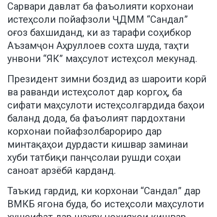
Сарвари давлат ба фаъолияти корхонаи
истеҳсоли пойафзоли ҶДММ “Сандал”
оғоз бахшиданд, ки аз тарафи соҳибкор
Аъзамҷон Аҳруллоев сохта шуда, таҳти
унвони “ЯК” маҳсулот истеҳсол мекунад.
Президент зимни боздид аз шароити корӣ
ва раванди истеҳсолот дар коргоҳ, ба
сифати маҳсулоти истеҳсолгардида баҳои
баланд дода, ба фаъолият пардохтани
корхонаи пойафзолбарориро дар
минтақаҳои дурдасти кишвар заминаи
хуби татбиқи панҷсолаи рушди соҳаи
саноат арзёбӣ карданд.
Таъкид гардид, ки корхонаи “Сандал” дар
ВМКБ ягона буда, бо истеҳсоли маҳсулоти
хушсифат дар шаҳру ноҳияҳои кишвар