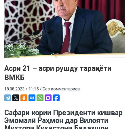
Асри 21 – асри рушду тараққиёти
ВМКБ
18.08.2023 / 11:15 /
Без комментариев
Сафари кории Президенти кишвар
Эмомалӣ Раҳмон дар Вилояти
Мухтори Куҳистони Бадахшон