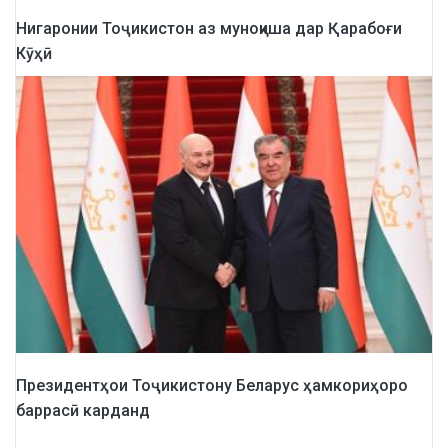
Нигаронии Тоҷикистон аз муноқиша дар Қарабоғи
Кӯҳӣ
Президентҳои Тоҷикистону Беларус ҳамкориҳоро
баррасӣ карданд