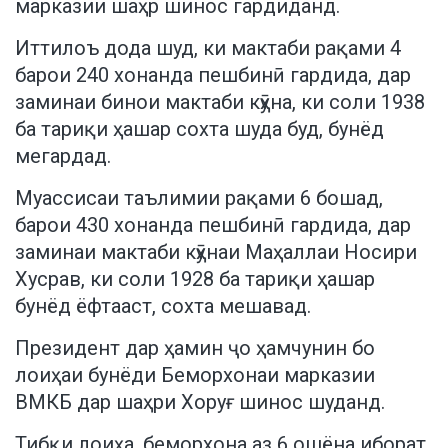
марказии шаҳр шинос гардиданд.
Иттилоъ дода шуд, ки мактаби рақами 4
барои 240 хонанда пешбинӣ гардида, дар
заминаи бинои мактаби кӯҳна, ки соли 1938
ба тариқи ҳашар сохта шуда буд, бунёд
мегардад.
Муассисаи таълимии рақами 6 бошад,
барои 430 хонанда пешбинӣ гардида, дар
заминаи мактаби кӯҳнаи Маҳаллаи Носири
Хусрав, ки соли 1928 ба тариқи ҳашар
бунёд ёфтааст, сохта мешавад.
Президент дар ҳамин ҷо ҳамчунин бо
лоиҳаи бунёди Беморхонаи марказии
ВМКБ дар шаҳри Хоруғ шинос шуданд.
Тибқи лоиҳа, беморхона аз 6 ошёна иборат