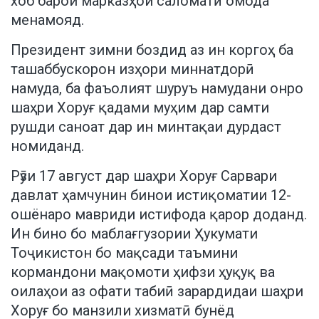
хоб барои марказҳои саломатӣ омода
менамояд.
Президент зимни боздид аз ин коргоҳ ба
ташаббускорон изҳори миннатдорӣ
намуда, ба фаъолият шуруъ намудани онро
шаҳри Хоруғ қадами муҳим дар самти
рушди саноат дар ин минтақаи дурдаст
номиданд.
Рӯзи 17 август дар шаҳри Хоруғ Сарвари
давлат ҳамчунин бинои истиқоматии 12-
ошёнаро мавриди истифода қарор доданд.
Ин бино бо маблағгузории Ҳукумати
Тоҷикистон бо мақсади таъмини
кормандони мақомоти ҳифзи ҳуқуқ ва
оилаҳои аз офати табиӣ зарардидаи шаҳри
Хоруғ бо манзили хизматӣ бунёд