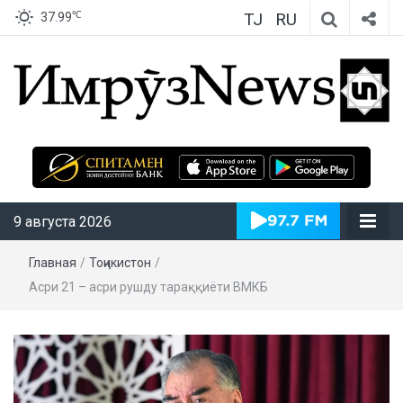
TJ
RU
℃
37.99
ИмрӯзNews
9 августа 2026
Главная
/
Тоҷикистон
/
Асри 21 – асри рушду тараққиёти ВМКБ