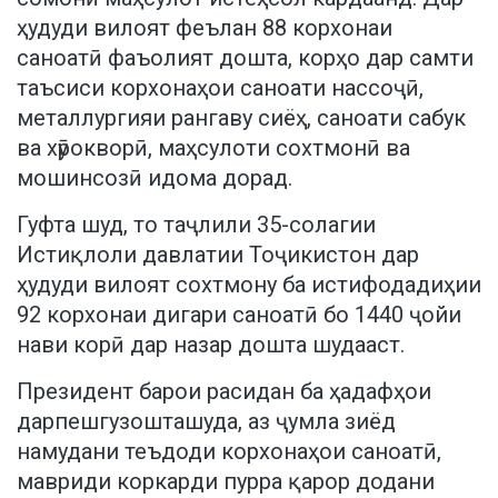
ҳудуди вилоят феълан 88 корхонаи
саноатӣ фаъолият дошта, корҳо дар самти
таъсиси корхонаҳои саноати нассоҷӣ,
металлургияи рангаву сиёҳ, саноати сабук
ва хӯрокворӣ, маҳсулоти сохтмонӣ ва
мошинсозӣ идома дорад.
Гуфта шуд, то таҷлили 35-солагии
Истиқлоли давлатии Тоҷикистон дар
ҳудуди вилоят сохтмону ба истифодадиҳии
92 корхонаи дигари саноатӣ бо 1440 ҷойи
нави корӣ дар назар дошта шудааст.
Президент барои расидан ба ҳадафҳои
дарпешгузошташуда, аз ҷумла зиёд
намудани теъдоди корхонаҳои саноатӣ,
мавриди коркарди пурра қарор додани