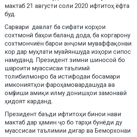
мактаб 21 августи соли 2020 ифтитоҳ ёфта
буд.
Сарвари давлат ба сифати корҳои
сохтмонӣ баҳои баланд дода, ба коргарону
сохтмончиён барои анҷоми муваффақонаи
кор дар муҳлати муайяншуда изҳори сипос
намуданд. Президент зимни шиносоӣ бо
шароити муассисаи таълимӣ
толибилмонро ба истифодаи босамари
имкониятҳои фароҳамовардашуда ва
омӯзиши амиқи илму донишҳои замонавӣ
ҳидоят карданд.
Президент баъди ифтитоҳи бинои нави
мактаб дар ҳамин ҷо бо тарҳи бунёди ду
муассисаи таълимии дигар ва Беморхонаи