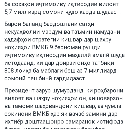
ба соҳаҳои иҷтимоиву иқтисодии вилоят
5,7 миллиард сомонӣ ҷудо карда шудааст.
Барои баланд бардоштани сатҳи
некуаҳволии мардум ва таъмин намудани
ҳадафҳои стратегии кишвар дар шаҳру
ноҳияҳои ВМКБ 9 барномаи рушди
иҷтимоиву иқтисодии маҳаллӣ амалӣ шуда
истодаанд, ки дар доираи онҳо татбиқи
808 лоиҳа ба маблағи беш аз 7 миллиард
сомонӣ пешбинӣ гардидааст.
Президент зарур шумурданд, ки роҳбарони
вилоят ва шаҳру ноҳияҳои он, кишоварзон
ва тамоми шаҳрвандони кишвар, аз ҷумла
сокинони ВМКБ ҳар як ваҷаб замини дар
ихтиёр доштаашонро самаранок истифода