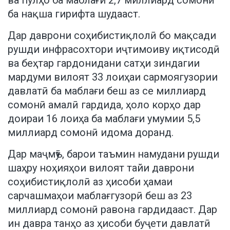
ба нақша гирифта шудааст.
Дар даврони соҳибистиқлолӣ бо мақсади
рушди инфрасохтори иҷтимоиву иқтисодӣ
ва беҳтар гардонидани сатҳи зиндагии
мардуми вилоят 33 лоиҳаи сармоягузории
давлатӣ ба маблағи беш аз се миллиард
сомонӣ амалӣ гардида, ҳоло корҳо дар
доираи 16 лоиҳа ба маблағи умумии 5,5
миллиард сомонӣ идома доранд.
Дар маҷмӯъ, барои таъмин намудани рушди
шаҳру ноҳияҳои вилоят тайи даврони
соҳибистиқлолӣ аз ҳисоби ҳамаи
сарчашмаҳои маблағгузорӣ беш аз 23
миллиард сомонӣ равона гардидааст. Дар
ин давра танҳо аз ҳисоби буҷети давлатӣ