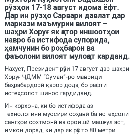
рӯзҳои 17-18 август идома ёфт.
Дар ин рӯзҳо Сарвари давлат дар
маркази маъмурии вилоят –
шаҳри Хоруғ як қатор иншоотҳои
навро ба истифода супорида,
ҳамчунин бо роҳбарон ва
фаъолони вилоят мулоқот карданд.
Нахуст, Президент рӯзи 17 август дар шаҳри
Хоруғ ҶДММ “Суман”-ро мавриди
баҳрабардорӣ қарор дода, бо рафти
истеҳсолот шинос гардиданд.
Ин корхона, ки бо истифода аз
технологияи муосири соҳавӣ ба истеҳсоли
сангҳои сохтмонӣ ва ороишӣ машғул аст,
имкон дорад, ки дар як рӯз то 80 метри