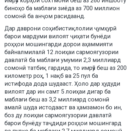
имрӯз корҳои сохтмони беш аз 260 иншооту
биноҳо ба маблағи зиёда аз 700 миллион
сомонӣ ба анҷом расидаанд.
Дар даврони соҳибистиқлолии ҷумҳурӣ
барои мардуми вилоят ҷиҳати бунёди
роҳҳои мошингарди дорои аҳаммияти
байналмилалӣ 12 лоиҳаи сармоягузории
давлатӣ ба маблағи умумии 2,3 миллиард
сомонӣ татбиқ гардида, то имрӯз беш аз 200
километр роҳ, 1 нақб ва 25 пул ба
истифода дода шудааст. Ҳоло дар ҳудуди
вилоят дар ин самт 5 лоиҳаи дигар ба
маблағи беш аз 3,2 миллиард сомонӣ
амалӣ шуда истодааст ва ҳамзамон бо ин,
боз ду лоиҳаи сармоягузории давлатӣ
барои бунёду таҷдиди роҳҳои мошингард
ва пулҳо ба маблағи 2,7 миллиард сомонӣ