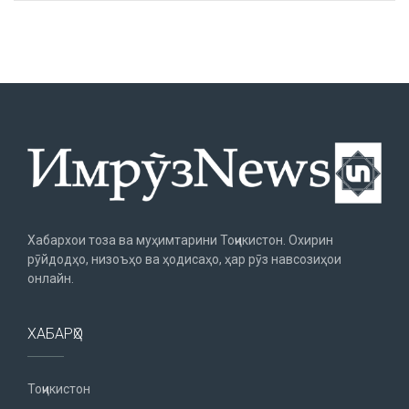
Хабархои тоза ва муҳимтарини Тоҷикистон. Охирин
рӯйдодҳо, низоъҳо ва ҳодисаҳо, ҳар рӯз навсозиҳои
онлайн.
ХАБАРҲО
Тоҷикистон