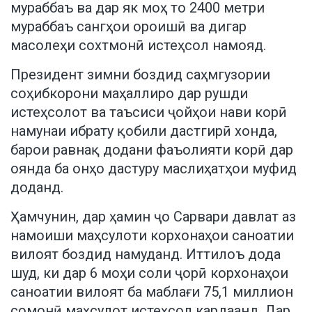
мураббаъ ва дар як моҳ то 2400 метри
мураббаъ сангҳои ороишӣ ва дигар
масолеҳи сохтмонӣ истеҳсол намояд.
Президент зимни боздид саҳмгузории
соҳибкорони маҳаллиро дар рушди
истеҳсолот ва таъсиси ҷойҳои нави корӣ
намунаи ибрату қобили дастгирӣ хонда,
барои равнақ додани фаъолияти корӣ дар
оянда ба онҳо дастуру маслиҳатҳои муфид
доданд.
Ҳамчунин, дар ҳамин ҷо Сарвари давлат аз
намоиши маҳсулоти корхонаҳои саноатии
вилоят боздид намуданд. Иттилоъ дода
шуд, ки дар 6 моҳи соли ҷорӣ корхонаҳои
саноатии вилоят ба маблағи 75,1 миллион
сомонӣ маҳсулот истеҳсол кардаанд. Дар