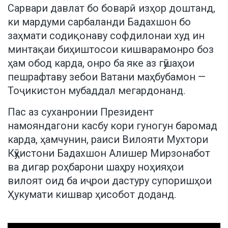
Сарвари давлат бо боварӣ изҳор доштанд,
ки мардуми сарбаланди Бадахшон бо
заҳмати содиқонаву софдилонаи худ ин
минтақаи биҳиштосои кишварамонро боз
ҳам обод карда, онро ба яке аз гӯшаҳои
пешрафтаву зебои Ватани маҳбубамон —
Тоҷикистон мубаддал мегардонанд.
Пас аз суханронии Президент
намояндагони касбу кори гуногун баромад
карда, ҳамчунин, раиси Вилояти Мухтори
Кӯҳистони Бадахшон Алишер Мирзонабот
ва дигар роҳбарони шаҳру ноҳияҳои
вилоят оид ба иҷрои дастуру супоришҳои
Ҳукумати кишвар ҳисобот доданд.