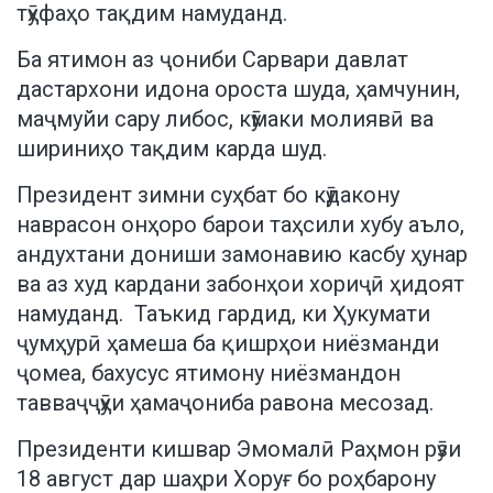
тӯҳфаҳо тақдим намуданд.
Ба ятимон аз ҷониби Сарвари давлат
дастархони идона ороста шуда, ҳамчунин,
маҷмуйи сару либос, кӯмаки молиявӣ ва
шириниҳо тақдим карда шуд.
Президент зимни суҳбат бо кӯдакону
наврасон онҳоро барои таҳсили хубу аъло,
андухтани дониши замонавию касбу ҳунар
ва аз худ кардани забонҳои хориҷӣ ҳидоят
намуданд. Таъкид гардид, ки Ҳукумати
ҷумҳурӣ ҳамеша ба қишрҳои ниёзманди
ҷомеа, бахусус ятимону ниёзмандон
тавваҷҷӯҳи ҳамаҷониба равона месозад.
Президенти кишвар Эмомалӣ Раҳмон рӯзи
18 август дар шаҳри Хоруғ бо роҳбарону