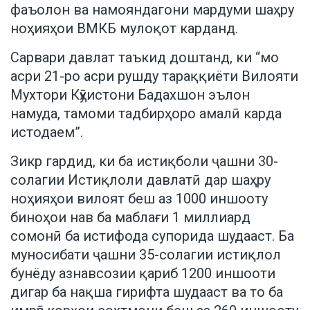
фаъолон ва намояндагони мардуми шаҳру
ноҳияҳои ВМКБ мулоқот карданд.
Сарвари давлат таъкид доштанд, ки “мо
асри 21-ро асри рушду тараққиёти Вилояти
Мухтори Кӯҳистони Бадахшон эълон
намуда, тамоми тадбирҳоро амалӣ карда
истодаем”.
Зикр гардид, ки ба истиқболи ҷашни 30-
солагии Истиқлоли давлатӣ дар шаҳру
ноҳияҳои вилоят беш аз 1000 иншооту
биноҳои нав ба маблағи 1 миллиард
сомонӣ ба истифода супорида шудааст. Ба
муносибати ҷашни 35-солагии истиқлол
бунёду азнавсозии қариб 1200 иншооти
дигар ба нақша гирифта шудааст ва то ба