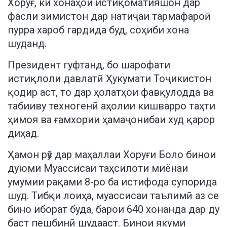
Хоруғ, ки хонаҳои истиқоматияшон дар
фасли зимистон дар натиҷаи тармафароӣ
пурра хароб гардида буд, соҳиби хона
шуданд.
Президент гуфтанд, бо шарофати
истиқлоли давлатӣ Ҳукумати Тоҷикистон
қодир аст, то дар ҳолатҳои фавқулодда ва
табииву техногенӣ аҳолии кишварро таҳти
ҳимоя ва ғамхории ҳамаҷонибаи худ қарор
диҳад.
Ҳамон рӯз дар маҳаллаи Хоруғи Боло бинои
дуюми Муассисаи таҳсилоти миёнаи
умумии рақами 8-ро ба истифода супорида
шуд. Тибқи лоиҳа, муассисаи таълимӣ аз се
бино иборат буда, барои 640 хонанда дар ду
баст пешбинӣ шудааст. Бинои якуми