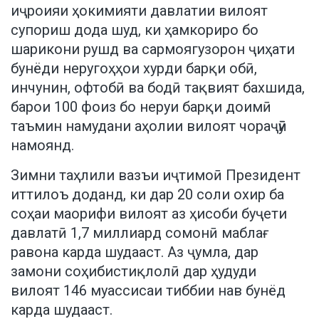
иҷроияи ҳокимияти давлатии вилоят
супориш дода шуд, ки ҳамкориро бо
шарикони рушд ва сармоягузорон ҷиҳати
бунёди неругоҳҳои хурди барқи обӣ,
инчунин, офтобӣ ва бодӣ тақвият бахшида,
барои 100 фоиз бо неруи барқи доимӣ
таъмин намудани аҳолии вилоят чораҷӯӣ
намоянд.
Зимни таҳлили вазъи иҷтимоӣ Президент
иттилоъ доданд, ки дар 20 соли охир ба
соҳаи маорифи вилоят аз ҳисоби буҷети
давлатӣ 1,7 миллиард сомонӣ маблағ
равона карда шудааст. Аз ҷумла, дар
замони соҳибистиқлолӣ дар ҳудуди
вилоят 146 муассисаи тиббии нав бунёд
карда шудааст.