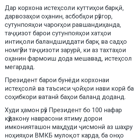
Дар корхона истеҳсоли куттиҳои барқӣ,
дарвозаҳои оҳанин, асбобҳои рӯзгор,
сутунпояҳои чароғҳои равшандиҳанда,
таҷҳизот барои сутунпояҳои хатҳои
интиқоли баландшиддати барқ ва садҳо
номгӯйи таҷҳизоти зарурӣ, ки аз тахтаҳои
оҳанин фармоиш дода мешавад, истеҳсол
мегардад.
Президент барои бунёди корхонаи
истеҳсолӣ ва таъсиси ҷойҳои нави корӣ ба
соҳибкори ватанӣ баҳои баланд доданд.
Худи ҳамон рӯз Президент бо 100 нафар
кӯдакону наврасони ятиму дорои
имконияташон маҳдуди ҷисмонӣ аз шаҳру
ноҳияҳои ВМКБ мулоқот карда, ба онҳо