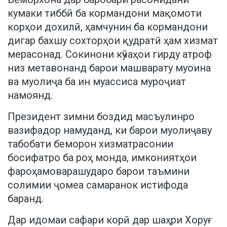
кумаки тиббӣ ба кормандони мақомоти
корҳои дохилӣ, ҳамчунин ба кормандони
дигар бахшу сохторҳои қудратӣ ҳам хизмат
мерасонад. Сокинони кӯчаҳои гирду атроф
низ метавонанд барои машварату муоина
ва муолиҷа ба ин муассиса муроҷиат
намоянд.
Президент зимни боздид масъулинро
вазифадор намуданд, ки барои муолиҷаву
табобати беморон хизматрасонии
босифатро ба роҳ монда, имкониятҳои
фароҳамоварашударо барои таъмини
солимии ҷомеа самаранок истифода
баранд.
Дар идомаи сафари корӣ дар шаҳри Хоруғ