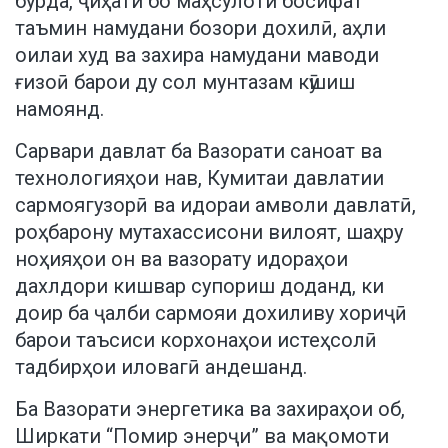
бурда, ҷиҳати бо маҳсулоти босифат
таъмин намудани бозори дохилӣ, аҳли
оилаи худ ва захира намудани маводи
ғизоӣ барои ду сол мунтазам кӯшиш
намоянд.
Сарвари давлат ба Вазорати саноат ва
технологияҳои нав, Кумитаи давлатии
сармоягузорӣ ва идораи амволи давлатӣ,
роҳбарону мутахассисони вилоят, шаҳру
ноҳияҳои он ва вазорату идораҳои
дахлдори кишвар супориш доданд, ки
доир ба ҷалби сармояи дохиливу хориҷӣ
барои таъсиси корхонаҳои истеҳсолӣ
тадбирҳои иловагӣ андешанд.
Ба Вазорати энергетика ва захираҳои об,
Ширкати “Помир энерҷи” ва мақомоти