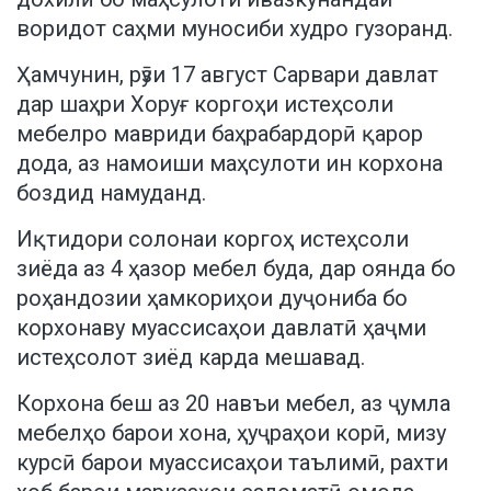
воридот саҳми муносиби худро гузоранд.
Ҳамчунин, рӯзи 17 август Сарвари давлат
дар шаҳри Хоруғ коргоҳи истеҳсоли
мебелро мавриди баҳрабардорӣ қарор
дода, аз намоиши маҳсулоти ин корхона
боздид намуданд.
Иқтидори солонаи коргоҳ истеҳсоли
зиёда аз 4 ҳазор мебел буда, дар оянда бо
роҳандозии ҳамкориҳои дуҷониба бо
корхонаву муассисаҳои давлатӣ ҳаҷми
истеҳсолот зиёд карда мешавад.
Корхона беш аз 20 навъи мебел, аз ҷумла
мебелҳо барои хона, ҳуҷраҳои корӣ, мизу
курсӣ барои муассисаҳои таълимӣ, рахти