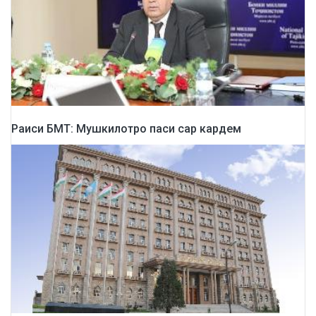
Раиси БМТ: Мушкилотро паси сар кардем