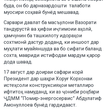
буда, он бо дарназардошти талаботи
муосири соҳавӣ бунёд мешавад.
Сарвари давлат ба масъулони Вазорати
тандурустӣ ва ҳифзи иҷтимоии аҳолӣ,
ҳамчунин ба ташкилоту идораҳои
сохтмонӣ дастур доданд, ки иншоот дар
муҳлати муайяншуда ва бо сифати баланд
сохта, мавриди истифодаи мардум қарор
дода шавад.
17 август дар доираи сафари корӣ
Президент дар шаҳри Хоруғ Корхонаи
истеҳсоли конструксияҳои металлиро
ифтитоҳ намуданд, ки аз ҷониби роҳбари
ҶДММ “Помир-энергосервис” Абдулатиф
Амонуллоев бунёд гардидааст.