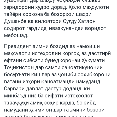
харидорони худро дорад. Ҳоло маҳсулоти
тайёри корхона ба бозорҳои шаҳри
Душанбе ва вилоятҳои Суғду Хатлон
содирот гардида, ивазкунандаи воридот
мебошад.
Президент зимни боздид аз намоиши
маҳсулоти истеҳсолии коргоҳ, аз дастгирӣ
ёфтани сиёсати бунёдкоронаи Ҳукумати
Тоҷикистон дар самти саноатикунонии
босуръати кишвар аз ҷониби соҳибкорони
ватанӣ изҳори қаноатмандӣ намуданд.
Сарвари давлат дастур доданд, ки
минбаъд низ ба сифати истеҳсолот
таваҷҷуҳи амиқ зоҳир карда, бо зиёд
намудани ҳаҷми он дар таъмини бозори
дохилӣ бо маҳсулоти ивазкунандаи