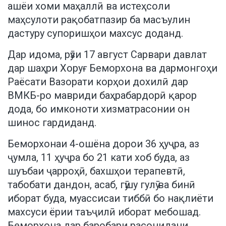
ашёи хоми маҳаллӣ ва истеҳсоли
маҳсулоти рақобатпазир ба масъулин
дастуру супоришҳои махсус доданд.
Дар идома, рӯзи 17 август Сарвари давлат
дар шаҳри Хоруғ Беморхона ва дармонгоҳи
Раёсати Вазорати корҳои дохилӣ дар
ВМКБ-ро мавриди баҳрабардорӣ қарор
дода, бо имконоти хизматрасонии он
шинос гардиданд.
Беморхонаи 4-ошёна дорои 36 ҳуҷра, аз
ҷумла, 11 ҳуҷра бо 21 кати хоб буда, аз
шуъбаи ҷарроҳӣ, бахшҳои терапевтӣ,
табобати дандон, асаб, гӯшу гулӯ ва бинӣ
иборат буда, муассисаи тиббӣ бо нақлиёти
махсуси ёрии таъҷилӣ иборат мебошад.
Беморхона дар баробари расонидани