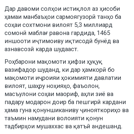
Дар давоми солҳои истиқлол аз ҳисоби
ҳамаи манбаъҳои сармоягузорӣ танҳо ба
соҳаи сохтмони вилоят 5,3 миллиард
сомонӣ маблағ равона гардида, 1465
иншооти иҷтимоиву иқтисодӣ бунёд ва
азнавсозӣ карда шудааст.
Роҳбарони мақомоти ҳифзи ҳуқуқ
вазифадор шуданд, ки дар ҳамкорӣ бо
мақомоти иҷроияи ҳокимияти давлатии
вилоят, шаҳру ноҳияҳо, фаъолон,
масъулони соҳаи маориф, аҳли зиё ва
падару модарон доир ба пешгирӣ кардани
ҳама гуна қонуншиканиву ҷинояткориҳо ва
таъмин намудани волоияти қонун
тадбирҳои мушаххас ва қатъӣ андешанд.