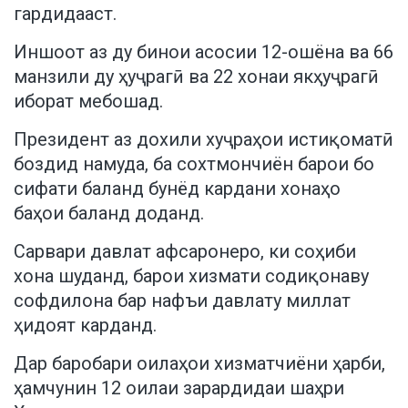
гардидааст.
Иншоот аз ду бинои асосии 12-ошёна ва 66
манзили ду ҳуҷрагӣ ва 22 хонаи якҳуҷрагӣ
иборат мебошад.
Президент аз дохили хуҷраҳои истиқоматӣ
боздид намуда, ба сохтмончиён барои бо
сифати баланд бунёд кардани хонаҳо
баҳои баланд доданд.
Сарвари давлат афсаронеро, ки соҳиби
хона шуданд, барои хизмати содиқонаву
софдилона бар нафъи давлату миллат
ҳидоят карданд.
Дар баробари оилаҳои хизматчиёни ҳарби,
ҳамчунин 12 оилаи зарардидаи шаҳри