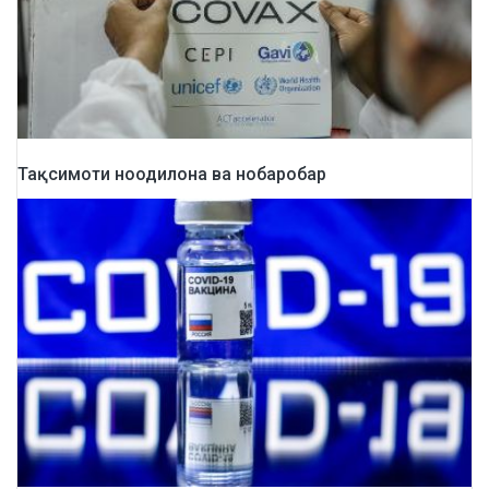
Тақсимоти ноодилона ва нобаробар