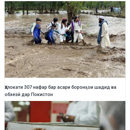
Ҳалокати 307 нафар бар асари боронҳои шадид ва
обхезӣ дар Покистон