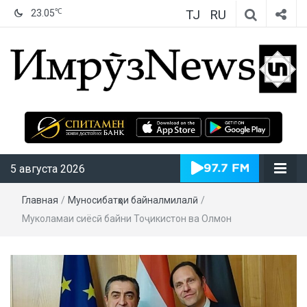
TJ
RU
℃
23.05
ИмрӯзNews
5 августа 2026
Главная
/
Муносибатҳои байналмилалӣ
/
Муколамаи сиёсӣ байни Тоҷикистон ва Олмон