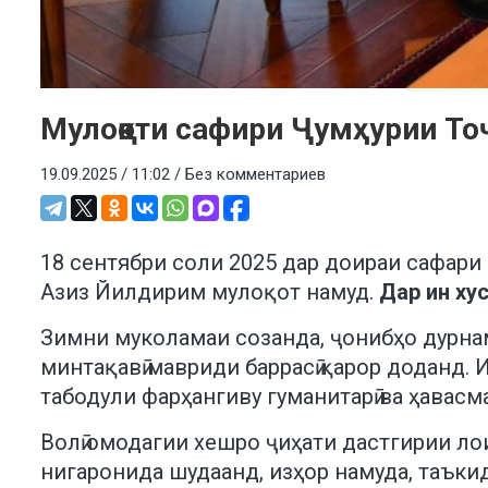
Мулоқоти сафири Ҷумҳурии То
19.09.2025 / 11:02 /
Без комментариев
18 сентябри соли 2025 дар доираи сафари
Азиз Йилдирим мулоқот намуд.
Дар ин ху
Зимни муколамаи созанда, ҷонибҳо дурна
минтақавӣ мавриди баррасӣ қарор доданд.
табодули фарҳангиву гуманитарӣ ва ҳавас
Волӣ омодагии хешро ҷиҳати дастгирии ло
нигаронида шудаанд, изҳор намуда, таъки