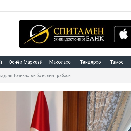
Осиёи Марказӣ
Мақолаҳо
Тендерҳо
Тамос
мҳурии Тоҷикистон бо волии Трабзон