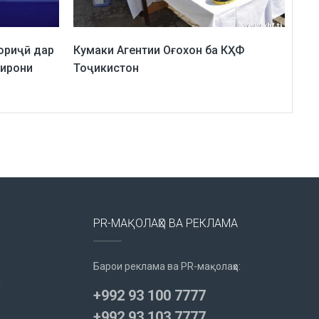
ориҷӣ дар
Кумаки Агентии Оғохон ба КҲФ
зирони
Тоҷикистон
PR-МАҚОЛАҲО ВА РЕКЛАМА
Барои реклама ва PR-мақолаҳо:
u
+992 93 100 7777
+992 93 103 7777