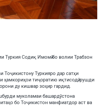
ии Туркия Содиқ Имомӣ бо волии Трабзон
 Тоҷикистону Туркияро дар сатҳи
аи ҳамкориҳои тиҷоратию иқтисодӣ, рушди
орони ду кишвар зоҳир гардид.
пешбурди муколамаи башардӯстона
битаҳо бо Тоҷикистон манфиатдор аст ва