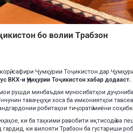
ҷикистон бо волии Трабзон
 корӣ, сафири Ҷумҳурии Тоҷикистон дар Ҷумҳур
сус ВКХ-и Ҷумҳурии Тоҷикистон хабар додааст.
мои рушди минбаъдаи муносибатҳои дуҷонибаи
 Инчунин таваҷҷуҳи хоса ба имкониятҳои тавсе
мандгардонии робитаҳои тиҷоратӣ миёни соҳибк
иҳаҳое, ки ба таҳкими равобити иқтисодӣ ва 
д гардид, ки вилояти Трабзон ба густариши ро