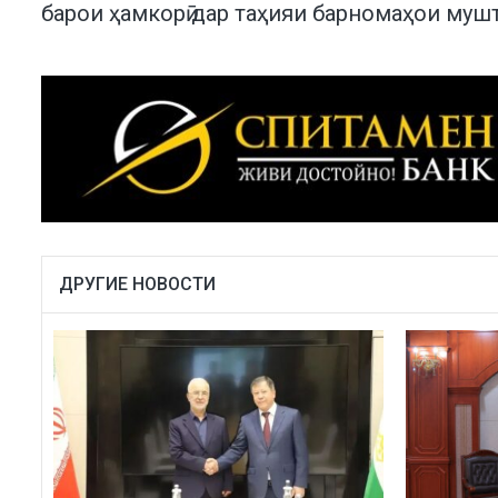
барои ҳамкорӣ дар таҳияи барномаҳои муш
ДРУГИЕ НОВОСТИ