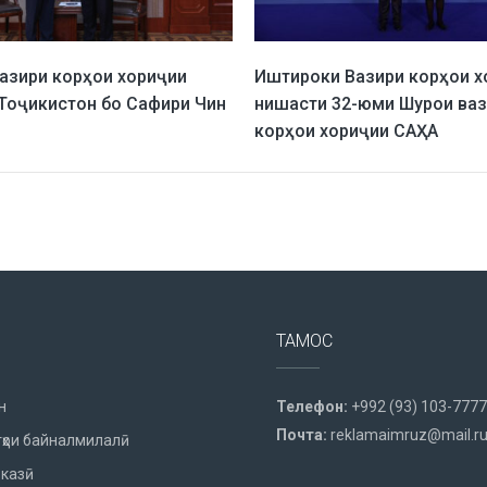
Вазири корҳои хориҷии
Иштироки Вазири корҳои х
Тоҷикистон бо Сафири Чин
нишасти 32-юми Шурои ва
корҳои хориҷии САҲА
ТАМОС
н
Телефон:
+992 (93) 103-7777
Почта:
reklamaimruz@mail.r
ҳои байналмилалӣ
казӣ