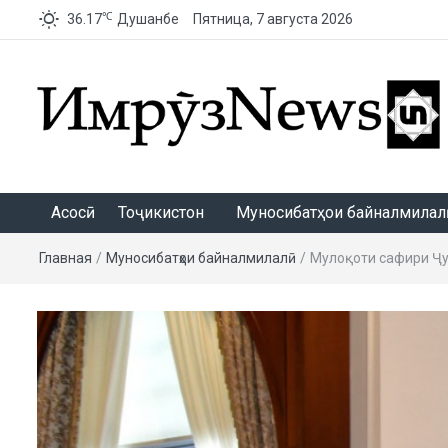
℃
36.17
Душанбе
Пятница, 7 августа 2026
ИмрӯзNews
Асосӣ
Тоҷикистон
Муносибатҳои байналмилалӣ
Главная
/
Муносибатҳои байналмилалӣ
/
Мулоқоти сафири Ҷу