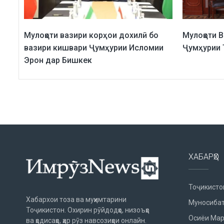
Мулоқоти вазири корҳои дохилӣ бо
Мулоқоти 
вазири кишвари Ҷумҳурии Исломии
Ҷумҳурии 
Эрон дар Бишкек
ХАБАРҲО
Тоҷикисто
Хабархои тоза ва муҳимтарини
Муносибат
Тоҷикистон. Охирин рӯйдодҳо, низоъҳо
Осиёи Мар
ва ҳодисаҳо, ҳар рӯз навсозиҳои онлайн.