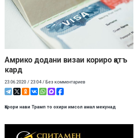
Амрико додани визаи кориро қатъ
кард
23.06.2020 / 23:04 /
Без комментариев
Қарори нави Трамп то охири имсол амал мекунад