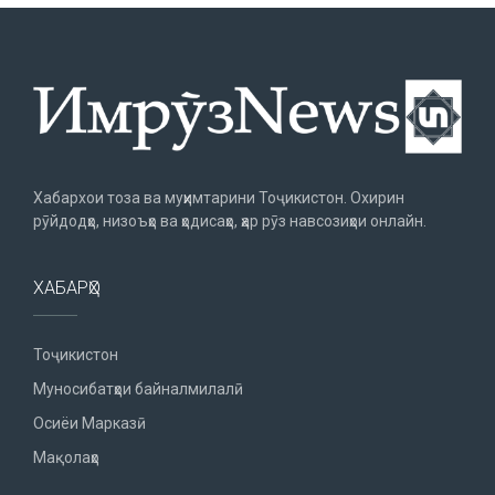
Хабархои тоза ва муҳимтарини Тоҷикистон. Охирин
рӯйдодҳо, низоъҳо ва ҳодисаҳо, ҳар рӯз навсозиҳои онлайн.
ХАБАРҲО
Тоҷикистон
Муносибатҳои байналмилалӣ
Осиёи Марказӣ
Мақолаҳо