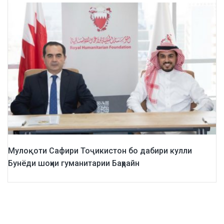
Мулоқоти Сафири Тоҷикистон бо дабири кулли
Бунёди шоҳии гуманитарии Баҳрайн