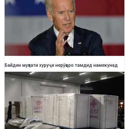
Байден муҳлати хуруҷи нерӯҳоро тамдид намекунад