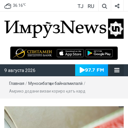
TJ
RU
℃
36.16
ИмрӯзNews
9 августа 2026
Главная
/
Муносибатҳои байналмилалӣ
/
Амрико додани визаи кориро қатъ кард