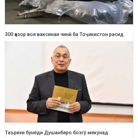
300 ҳазор воя ваксинаи чинӣ ба Тоҷикистон расид
Таърихи бунёди Душанберо бозгӯ мекунад