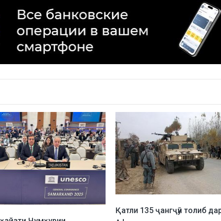
Қатли 135 ҷангҷӯи толиб да
ҳайати Ҷумҳурии