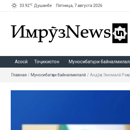
℃
33.92
Душанбе
Пятница, 7 августа 2026
ИмрӯзNews
Асосӣ
Тоҷикистон
Муносибатҳои байналмилалӣ
Главная
/
Муносибатҳои байналмилалӣ
/
Андӯҳи Эмомалӣ Раҳм