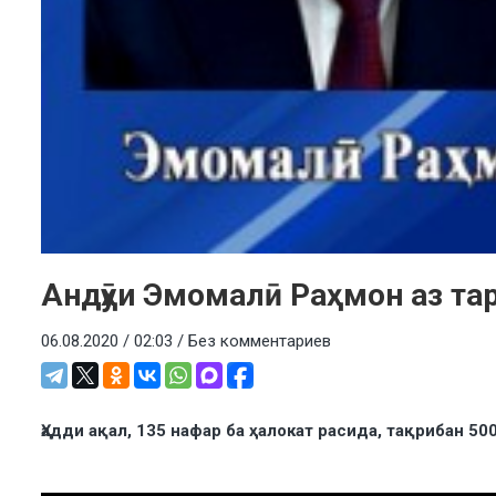
Андӯҳи Эмомалӣ Раҳмон аз та
06.08.2020 / 02:03 /
Без комментариев
Ҳадди ақал, 135 нафар ба ҳалокат расида, тақрибан 5