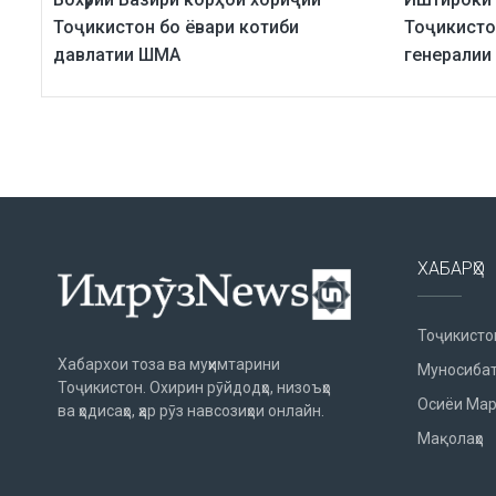
Тоҷикистон бо ёвари котиби
Тоҷикисто
давлатии ШМА
генерали
ХАБАРҲО
Тоҷикисто
Хабархои тоза ва муҳимтарини
Муносибат
Тоҷикистон. Охирин рӯйдодҳо, низоъҳо
Осиёи Мар
ва ҳодисаҳо, ҳар рӯз навсозиҳои онлайн.
Мақолаҳо