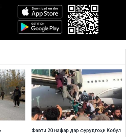
р
Фавти 20 нафар дар фурудгоҳи Кобул