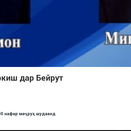
ркиш дар Бейрут
000 нафар маҷруҳ шудаанд