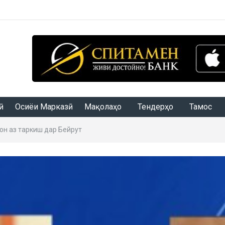
Осиёи Марказӣ
Мақолаҳо
Тендерҳо
Тамос
он аз таркиш дар Бейрут