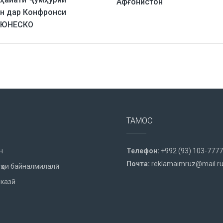
Афғонистон
н дар Конфронси
и ЮНЕСКО
ТАМОС
н
Телефон:
+992 (93) 103-7777
Почта:
reklamaimruz@mail.r
ҳои байналмилалӣ
казӣ