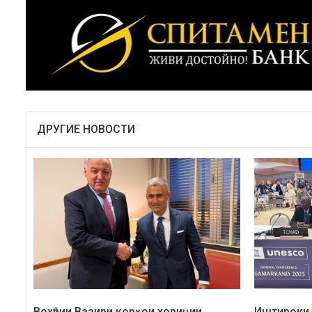
ДРУГИЕ НОВОСТИ
Вохӯрии Вазири корҳои хориҷии
Иштироки 