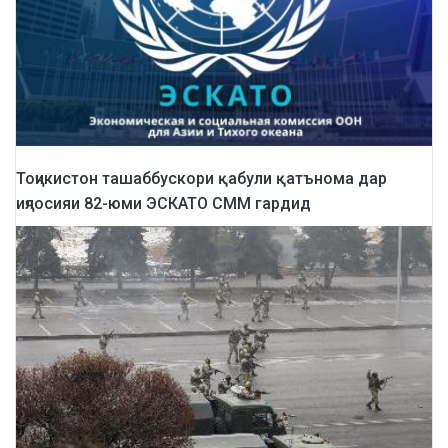
Тоҷикистон ташаббускори қабули қатънома дар
иҷлосияи 82-юми ЭСКАТО СММ гардид