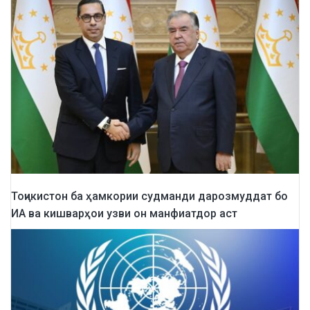
Тоҷикистон ба ҳамкории судманди дарозмуддат бо
ИА ва кишварҳои узви он манфиатдор аст