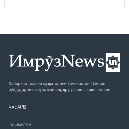
Хабархои тоза ва муҳимтарини Тоҷикистон. Охирин
рӯйдодҳо, низоъҳо ва ҳодисаҳо, ҳар рӯз навсозиҳои онлайн.
ХАБАРҲО
Тоҷикистон