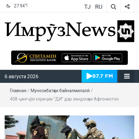
TJ
RU
℃
27.94
ИмрӯзNews
6 августа 2026
Главная
/
Муносибатҳои байналмилалӣ
/
408 ҷангҷӯи хориҷии “ДИ” дар зиндонҳои Афғонистон