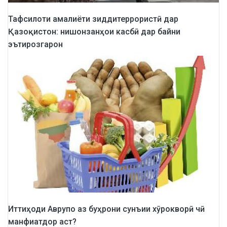
Тафсилоти амалиёти зиддитеррористӣ дар
Қазоқистон: нишонзанҳои касбӣ дар байни
эътирозгарон
Иттиҳоди Аврупо аз буҳрони сунъии хӯрокворӣ чӣ
манфиатдор аст?