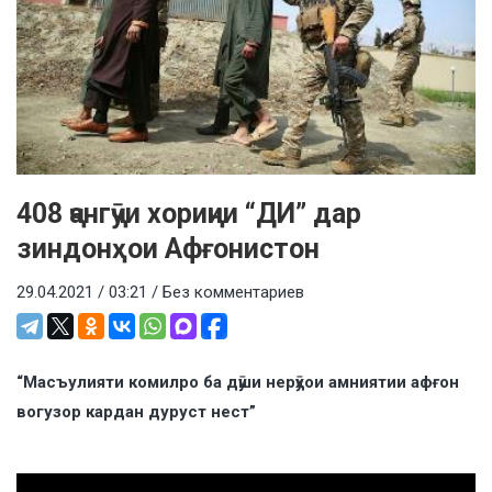
408 ҷангҷӯи хориҷии “ДИ” дар
зиндонҳои Афғонистон
29.04.2021 / 03:21 /
Без комментариев
“Масъулияти комилро ба дӯши нерӯҳои амниятии афғон
вогузор кардан дуруст нест”