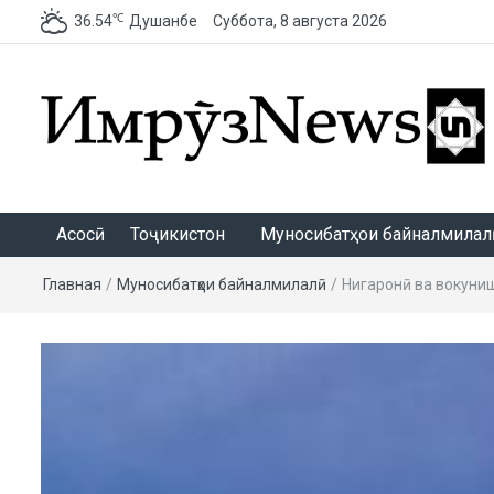
℃
36.54
Душанбе
Суббота, 8 августа 2026
ИмрӯзNews
Асосӣ
Тоҷикистон
Муносибатҳои байналмилалӣ
Главная
/
Муносибатҳои байналмилалӣ
/
Нигаронӣ ва вокуниш