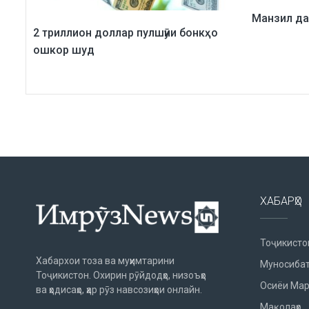
Манзил д
2 триллион доллар пулшӯии бонкҳо
ошкор шуд
ХАБАРҲО
Тоҷикисто
Хабархои тоза ва муҳимтарини
Муносибат
Тоҷикистон. Охирин рӯйдодҳо, низоъҳо
Осиёи Мар
ва ҳодисаҳо, ҳар рӯз навсозиҳои онлайн.
Мақолаҳо