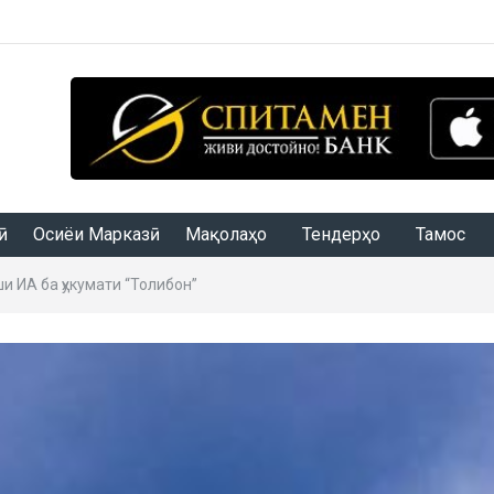
Осиёи Марказӣ
Мақолаҳо
Тендерҳо
Тамос
и ИА ба ҳукумати “Толибон”