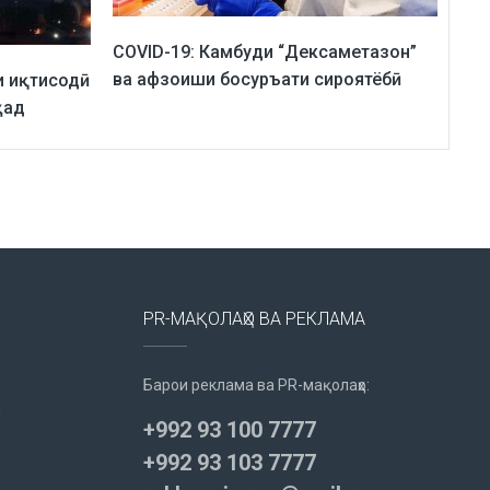
COVID-19: Камбуди “Дексаметазон”
ва афзоиши босуръати сироятёбӣ
и иқтисодӣ
ҳад
PR-МАҚОЛАҲО ВА РЕКЛАМА
Барои реклама ва PR-мақолаҳо:
u
+992 93 100 7777
+992 93 103 7777