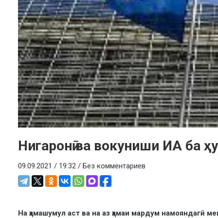
Нигаронӣ ва вокуниши ИА ба ҳ
09.09.2021 / 19:32 /
Без комментариев
На ҳамашумул аст ва на аз ҳамаи мардум намояндагӣ м