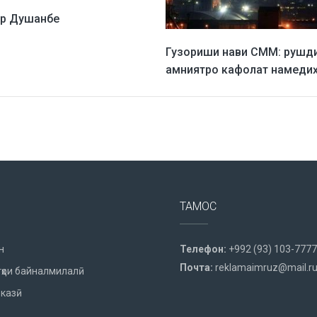
ар Душанбе
Гузориши нави СММ: рушд
амниятро кафолат намеди
ТАМОС
н
Телефон:
+992 (93) 103-7777
Почта:
reklamaimruz@mail.r
ҳои байналмилалӣ
казӣ