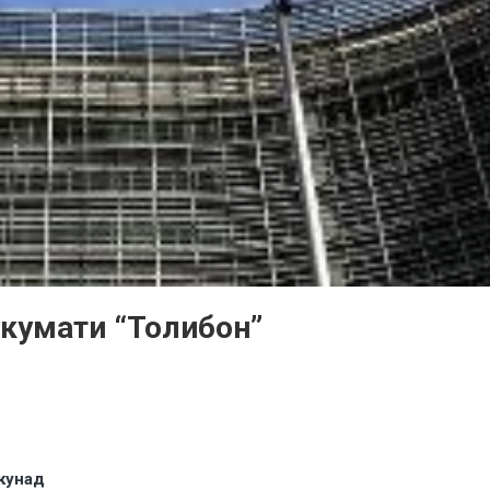
укумати “Толибон”
екунад