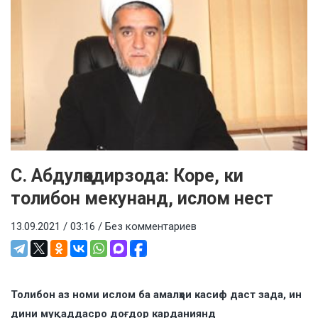
С. Абдулқодирзода: Коре, ки
толибон мекунанд, ислом нест
13.09.2021 / 03:16 /
Без комментариев
Толибон аз номи ислом ба амалҳои касиф даст зада, ин
дини муқаддасро доғдор карданиянд