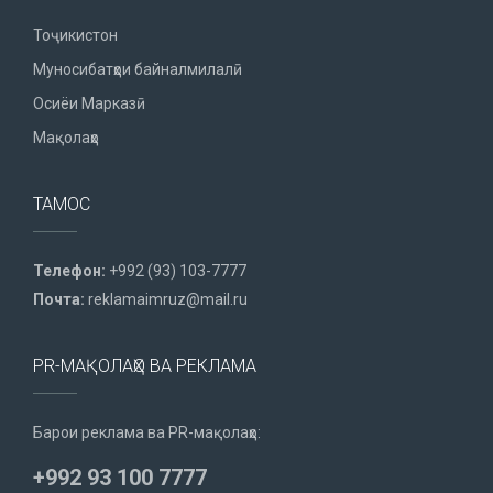
Тоҷикистон
Муносибатҳои байналмилалӣ
Осиёи Марказӣ
Мақолаҳо
ТАМОС
Телефон:
+992 (93) 103-7777
Почта:
reklamaimruz@mail.ru
PR-МАҚОЛАҲО ВА РЕКЛАМА
Барои реклама ва PR-мақолаҳо:
+992 93 100 7777