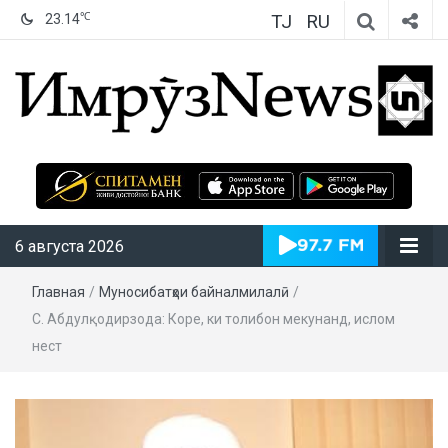
TJ
RU
℃
23.14
ИмрӯзNews
6 августа 2026
Главная
/
Муносибатҳои байналмилалӣ
/
С. Абдулқодирзода: Коре, ки толибон мекунанд, ислом
нест