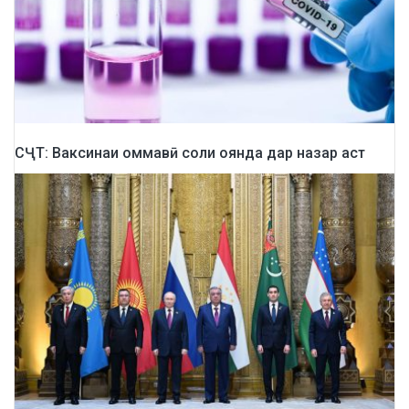
СҶТ: Ваксинаи оммавӣ соли оянда дар назар аст