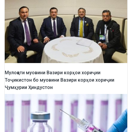
Мулоқоти муовини Вазири корҳои хориҷии
Тоҷикистон бо муовини Вазири корҳои хориҷии
Ҷумҳурии Ҳиндустон