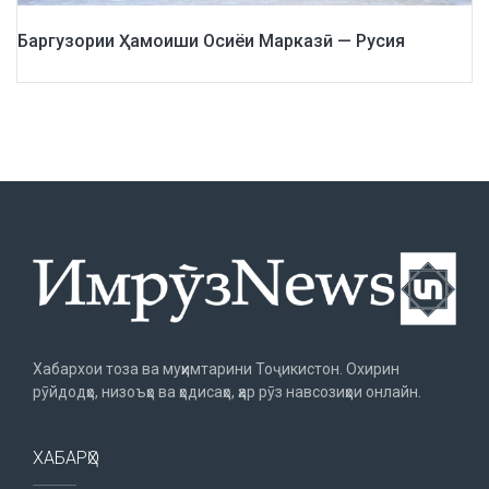
Баргузории Ҳамоиши Осиёи Марказӣ — Русия
Хабархои тоза ва муҳимтарини Тоҷикистон. Охирин
рӯйдодҳо, низоъҳо ва ҳодисаҳо, ҳар рӯз навсозиҳои онлайн.
ХАБАРҲО