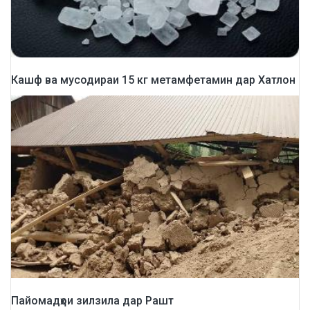
Кашф ва мусодираи 15 кг метамфетамин дар Хатлон
Пайомадҳои зилзила дар Рашт