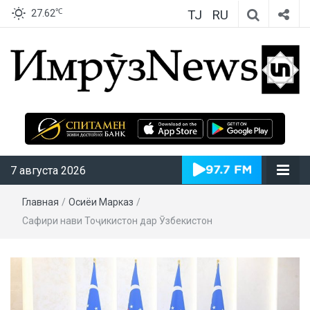
TJ
RU
℃
27.62
ИмрӯзNews
7 августа 2026
Главная
/
Осиёи Марказӣ
/
Сафири нави Тоҷикистон дар Ӯзбекистон