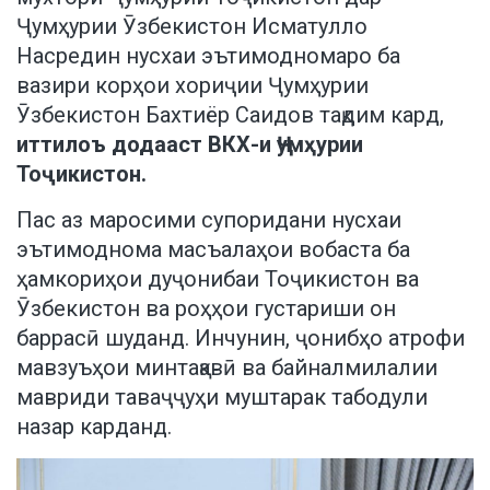
Ҷумҳурии Ӯзбекистон Исматулло
Насредин нусхаи эътимодномаро ба
вазири корҳои хориҷии Ҷумҳурии
Ӯзбекистон Бахтиёр Саидов тақдим кард,
иттилоъ додааст ВКХ-и Ҷумҳурии
Тоҷикистон.
Пас аз маросими супоридани нусхаи
эътимоднома масъалаҳои вобаста ба
ҳамкориҳои дуҷонибаи Тоҷикистон ва
Ӯзбекистон ва роҳҳои густариши он
баррасӣ шуданд. Инчунин, ҷонибҳо атрофи
мавзуъҳои минтақавӣ ва байналмилалии
мавриди таваҷҷуҳи муштарак табодули
назар карданд.