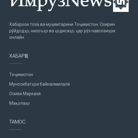
Хабархои тоза ва муҳимтарини Тоҷикистон. Охирин
рӯйдодҳо, низоъҳо ва ҳодисаҳо, ҳар рӯз навсозиҳои
онлайн.
ХАБАРҲО
Тоҷикистон
Муносибатҳои байналмилалӣ
Осиёи Марказӣ
Мақолаҳо
ТАМОС