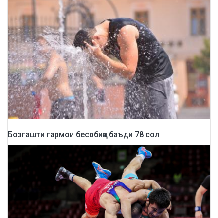
Бозгашти гармои бесобиқа баъди 78 сол