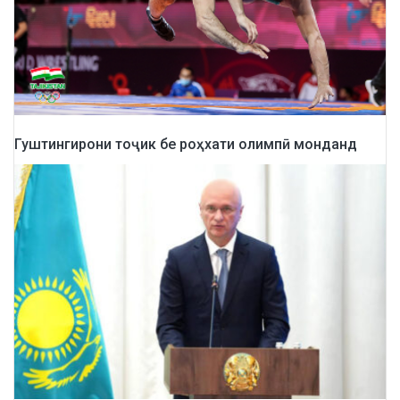
Гуштингирони тоҷик бе роҳхати олимпӣ монданд