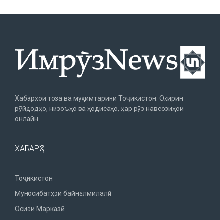
Хабархои тоза ва муҳимтарини Тоҷикистон. Охирин
рӯйдодҳо, низоъҳо ва ҳодисаҳо, ҳар рӯз навсозиҳои
онлайн.
ХАБАРҲО
Тоҷикистон
Муносибатҳои байналмилалӣ
Осиёи Марказӣ