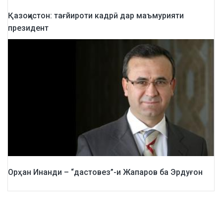
Қазоқистон: тағйироти кадрӣ дар маъмурияти
президент
Орҳан Инанди – “дастовез”-и Жапаров ба Эрдуғон