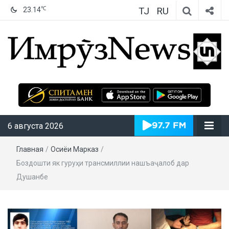
TJ
RU
℃
23.14
ИмрӯзNews
6 августа 2026
Главная
/
Осиёи Марказӣ
/
Боздошти як гуруҳи трансмиллии нашъаҷалоб дар
Душанбе