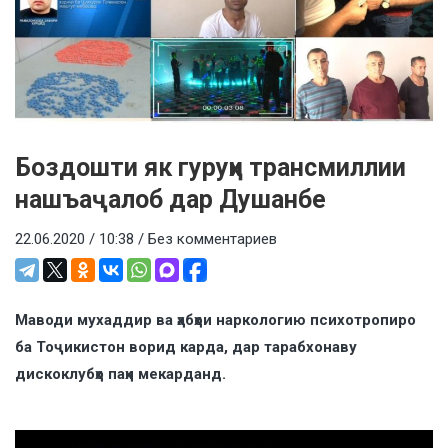
Боздошти як гуруҳи трансмиллии
нашъаҷалоб дар Душанбе
22.06.2020 / 10:38 /
Без комментариев
Маводи мухаддир ва ҳабҳои наркологию психотропиро
ба Тоҷикистон ворид карда, дар тарабхонаву
дискоклубҳо паҳн мекарданд.