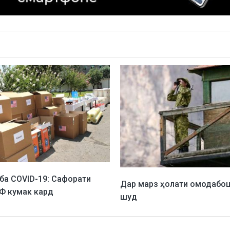
ба COVID-19: Сафорати
Дар марз ҳолати омодабо
Ф кумак кард
шуд