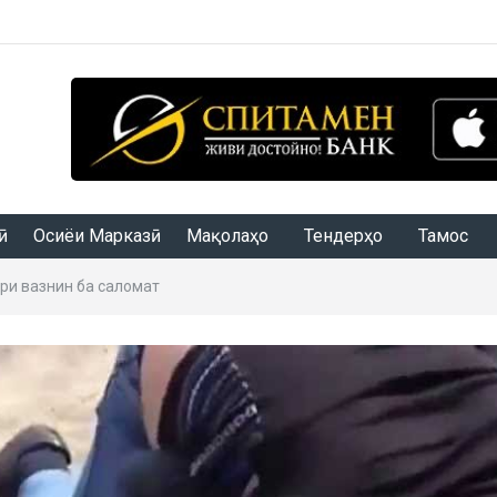
Осиёи Марказӣ
Мақолаҳо
Тендерҳо
Тамос
ри вазнин ба саломатӣ