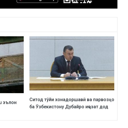
Ситод тӯйи хонадоршавӣ ва парвозҳо
ш эълон
ба Ӯзбекистону Дубайро иҷозат дод