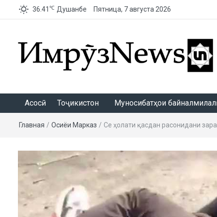
℃
36.41
Душанбе
Пятница, 7 августа 2026
ИмрӯзNews
Асосӣ
Тоҷикистон
Муносибатҳои байналмилалӣ
Главная
/
Осиёи Марказӣ
/
Се ҳолати қасдан расонидани зара