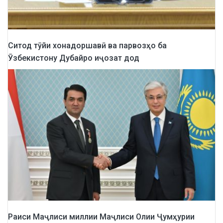
Ситод тӯйи хонадоршавӣ ва парвозҳо ба
Ӯзбекистону Дубайро иҷозат дод
Раиси Маҷлиси миллии Маҷлиси Олии Ҷумҳурии