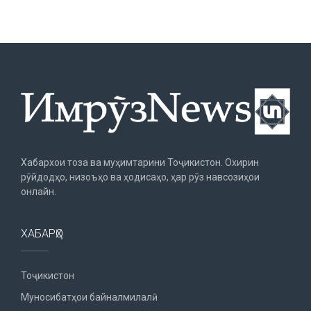
Хабархои тоза ва муҳимтарини Тоҷикистон. Охирин
рӯйдодҳо, низоъҳо ва ҳодисаҳо, ҳар рӯз навсозиҳои
онлайн.
ХАБАРҲО
Тоҷикистон
Муносибатҳои байналмилалӣ