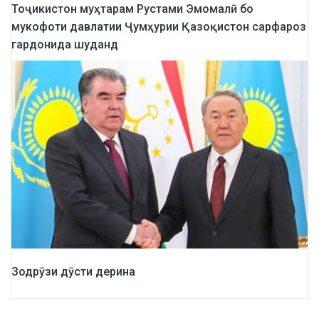
Тоҷикистон муҳтарам Рустами Эмомалӣ бо
мукофоти давлатии Ҷумҳурии Қазоқистон сарфароз
гардонида шуданд
Зодрӯзи дӯсти дерина