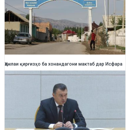
Ҳамлаи қирғизҳо ба хонандагони мактаб дар Исфара