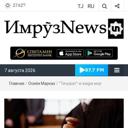
TJ
RU
℃
27.62
ИмрӯзNews
7 августа 2026
Главная
/
Осиёи Марказӣ
/
“Тиҷорат”-и заҳри мор