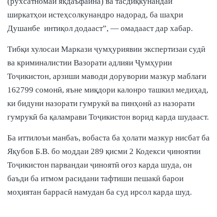
(рухсатномаи якдаъфаина) ва тасдиқкунандаи
ширкатҳои истеҳсолкунандро надорад, ба шаҳри
Душанбе интиқол додааст”, — омадааст дар хабар.
Тибқи хулосаи Маркази ҷумҳуриявии экспертизаи судӣ
ва криминалистии Вазорати адлияи Ҷумҳурии
Тоҷикистон, арзиши маводи дорувории мазкур маблағи
162799 сомонӣ, яъне миқдори калонро ташкил медиҳад,
ки бидуни назорати гумрукӣ ва пинҳонӣ аз назорати
гумрукӣ ба қаламрави Тоҷикистон ворид карда шудааст.
Ба иттилоъи манбаъ, вобаста ба ҳолати мазкур нисбат ба
Яқубов Б.В. бо моддаи 289 қисми 2 Кодекси ҷиноятии
Тоҷикистон парвандаи ҷиноятӣ оғоз карда шуда, он
баъди ба итмом расидани тафтиши пешакӣ барои
моҳиятан баррасӣ намудан ба суд ирсол карда шуд.