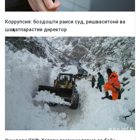
Коррупсия: боздошти раиси суд, ришваситонӣ ва
шаҳватпарастии директор