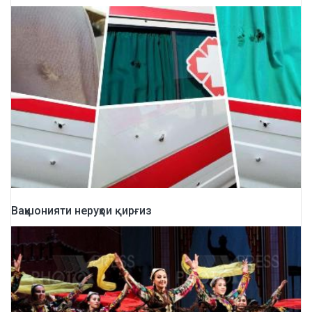
Ваҳшонияти неруҳои қирғиз