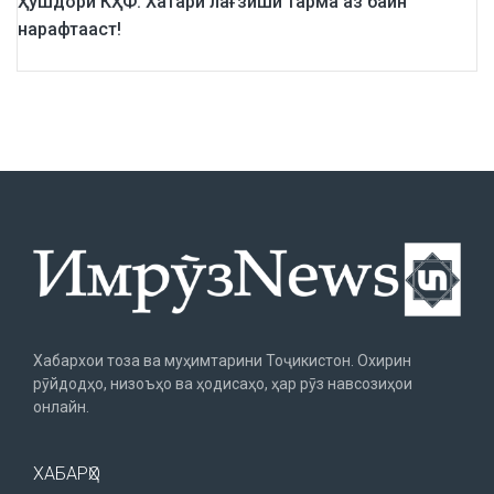
Ҳушдори КҲФ: Хатари лағзиши тарма аз байн
нарафтааст!
Хабархои тоза ва муҳимтарини Тоҷикистон. Охирин
рӯйдодҳо, низоъҳо ва ҳодисаҳо, ҳар рӯз навсозиҳои
онлайн.
ХАБАРҲО