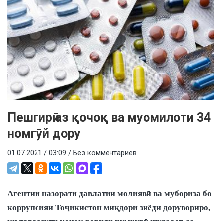
Пешгирӣ аз қочоқ ва муомилоти 34
номгӯй дору
01.07.2021 / 03:09 /
Без комментариев
Агентии назорати давлатии молиявӣ ва мубориза бо
коррупсияи Тоҷикистон миқдори зиёди дорувориро,