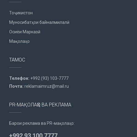
Тоҷикистон
Муносибатҳои байналмилалӣ
Осиёи Марказӣ
Мақолаҳо
ТАМОС
Телефон:
+992 (93) 103-7777
Почта:
reklamaimruz@mail.ru
PR-МАҚОЛАҲО ВА РЕКЛАМА
Барои реклама ва PR-мақолаҳо:
+992 93 100 7777