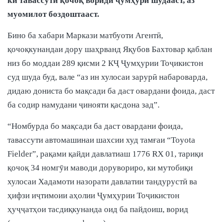
ки тавассути қочоқ вориди ҷумҳурӣ шудааст, аз
муомилот боздоштааст.
Бино ба хабари Маркази матбуоти Агентӣ,
қочоқкунандаи дору шаҳрванд Яқубов Бахтовар қаблан
низ бо моддаи 289 қисми 2 КҶ Ҷумҳурии Тоҷикистон
суд шуда буд, вале “аз ин хулосаи зарурӣ набароварда,
дидаю дониста бо мақсади ба даст овардани фоида, даст
ба содир намудани ҷинояти қасдона зад”.
“Номбурда бо мақсади ба даст овардани фоида,
тавассути автомашинаи шахсии худ тамғаи “Toyota
Fielder”, рақами қайди давлатиаш 1776 RX 01, тариқи
қочоқ 34 номгӯи маводи дорувориро, ки мутобиқи
хулосаи Хадамоти назорати давлатии тандурустӣ ва
ҳифзи иҷтимоии аҳолии Ҷумҳурии Тоҷикистон
ҳуҷҷатҳои тасдиқкунанда оид ба пайдоиш, ворид