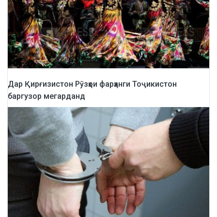
Дар Қирғизистон Рӯзҳои фарҳанги Тоҷикистон
баргузор мегарданд