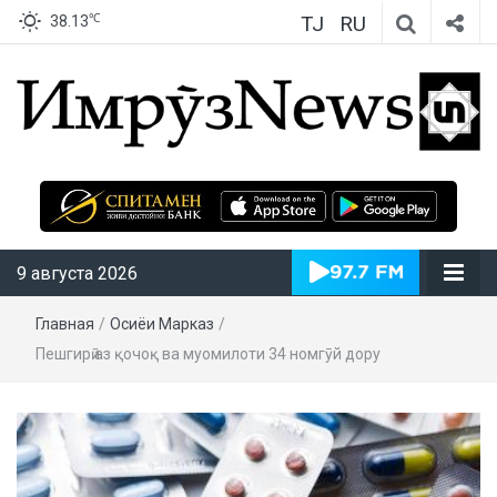
TJ
RU
℃
38.13
ИмрӯзNews
9 августа 2026
Главная
/
Осиёи Марказӣ
/
Пешгирӣ аз қочоқ ва муомилоти 34 номгӯй дору