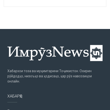
Хабархои тоза ва муҳимтарини Тоҷикистон. Охирин
рӯйдодҳо, низоъҳо ва ҳодисаҳо, ҳар рӯз навсозиҳои
онлайн.
ХАБАРҲО