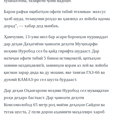
хушбахтона, талафоти ҷонӣ надошт.
Барои рафъи оқибатҳои офати табиӣ техникаи махсус
ҷалб шуда, тозакунии роҳҳо ва ҳавлиҳо аз лойоба идома
дорад”, — хабар дод манбаъ.
Ҳамчунин, 13-уми июл бар асари боронҳои пуршиддат
дар деҳаи Даҳагиёни ҷамоати деҳоти Муҷихарфи
ноҳияи Нуробод сел ба қайд гирифта шудааст. Дар
натиҷаи офати табиӣ 5 бинои истиқоматӣ, қитъаҳои
замини наздиҳавлигӣ, заминҳои корам аз лой ва лойоба
қисман зарар дида ва ду мошин, яке тамғаи ГАЗ-66 ва
дуюмӣ КАМАЗ-ро сел шуста бурдааст.
Дар деҳаи Оҳангарони ноҳияи Нуробод сел муваққатан
роҳи деҳаро бастааст. Дар ҷамоати деҳоти
Комсомолобод 65 метр роҳ миёни деҳаҳои Сайдон ва
тугак шуста, 2 пули дорои аҳамияти маҳаллиро хароб