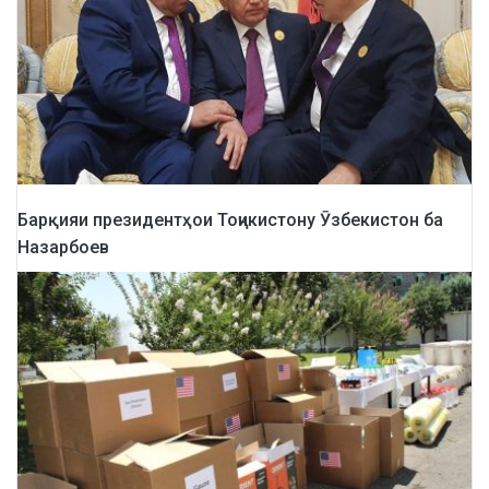
Барқияи президентҳои Тоҷикистону Ӯзбекистон ба
Назарбоев