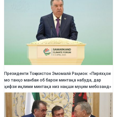
Президенти Тоҷикистон Эмомалӣ Раҳмон: «Пиряхҳои
мо танҳо манбаи об барои минтақа набуда, дар
ҳифзи иқлими минтақа низ нақши муҳим мебозанд»