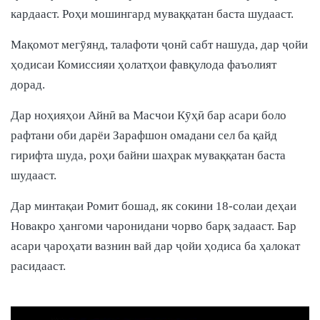
кардааст. Роҳи мошингард муваққатан баста шудааст.
Мақомот мегӯянд, талафоти ҷонӣ сабт нашуда, дар ҷойи
ҳодисаи Комиссияи ҳолатҳои фавқулода фаъолият
дорад.
Дар ноҳияҳои Айнӣ ва Масчои Кӯҳӣ бар асари боло
рафтани оби дарёи Зарафшон омадани сел ба қайд
гирифта шуда, роҳи байни шаҳрак муваққатан баста
шудааст.
Дар минтақаи Ромит бошад, як сокини 18-солаи деҳаи
Новакро ҳангоми чаронидани чорво барқ задааст. Бар
асари ҷароҳати вазнин вай дар ҷойи ҳодиса ба ҳалокат
расидааст.