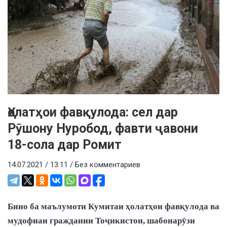
Ҳолатҳои фавқулода: сел дар
Рӯшону Нуробод, фавти ҷавони
18-сола дар Ромит
14.07.2021 / 13:11 /
Без комментариев
Бино ба маълумоти Кумитаи ҳолатҳои фавқулода ва
мудофиаи граждании Тоҷикистон, шабонарӯзи