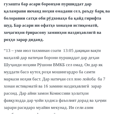
гузашта бар асари боронҳои пуршиддат дар
қаламрави якчанд ноҳия омадани сел, раъду барқ ва
болоравии сатҳи оби рӯдхонаҳо ба қайд гирифта
шуд. Бар асари ин офатҳо хонаҳои истиқоматӣ,
хоҷагиҳои ёрирасону заминҳои наздиҳавлигӣ ва
роҳҳо зарар диданд.
“13 – уми июл тахминан соати 13:05 дақиқаи вақти
маҳаллӣ дар натиҷаи борони пуршиддат дар деҳаи
Шуҷанди ноҳияи Рӯшони ВМКБ сел омад. Он дар як
муддати басо кутоҳ роҳи мошингардро ба самти
маркази ноҳия баст. Дар натиҷаи сел лою лойоба ба 7
хонаи истиқоматӣ ва 16 замини наздиҳавлигӣ зарар
расонд. Дар айни замон Комиссияи ҳолатҳои
фавқулодда дар ҷойи ҳодиса фаъолият дорад ва ҳаҷми
зарари расидаро муайян мекунад. Ин сели азим