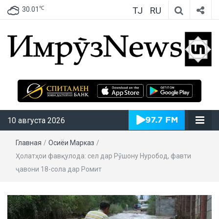
TJ
RU
℃
30.01
ИмрӯзNews
10 августа 2026
Главная
/
Осиёи Марказӣ
/
Ҳолатҳои фавқулода: сел дар Рӯшону Нуробод, фавти
ҷавони 18-сола дар Ромит