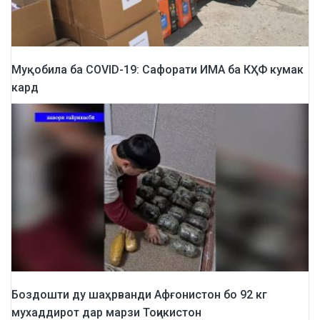
Муқобила ба COVID-19: Сафорати ИМА ба КҲФ кумак
кард
Боздошти ду шаҳрванди Афғонистон бо 92 кг
мухаддирот дар марзи Тоҷикистон